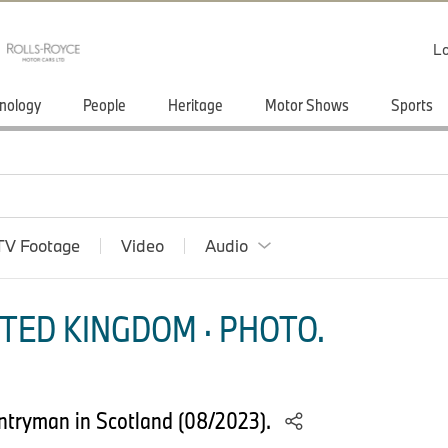
Lo
nology
People
Heritage
Motor Shows
Sports
TV Footage
Video
Audio
TED KINGDOM · PHOTO.
ntryman in Scotland (08/2023).