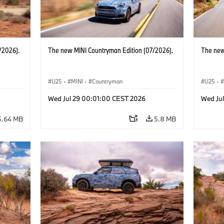
/2026).
The new MINI Countryman Edition (07/2026).
The new
U25
·
MINI
·
Countryman
U25
·
Wed Jul 29 00:01:00 CEST 2026
Wed Ju
5.64 MB
5.8 MB