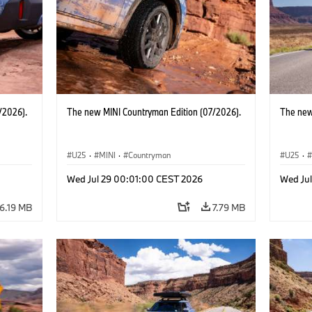
/2026).
The new MINI Countryman Edition (07/2026).
The new
U25
·
MINI
·
Countryman
U25
·
Wed Jul 29 00:01:00 CEST 2026
Wed Ju
6.19 MB
7.79 MB