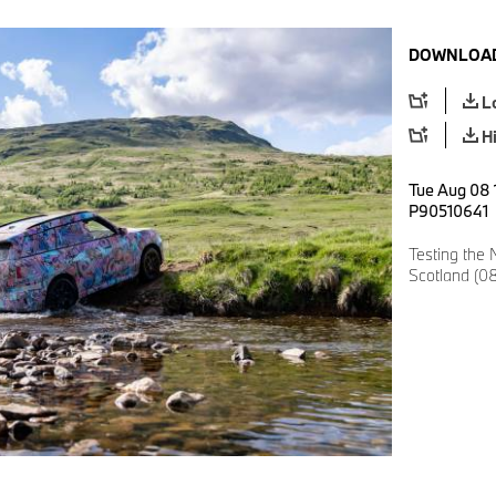
DOWNLOAD
L
H
Tue Aug 08 
P90510641
Testing the
Scotland (0