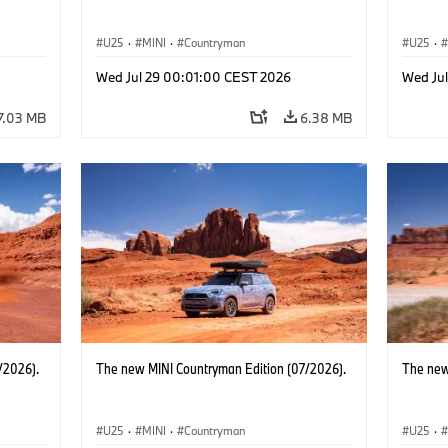
U25
·
MINI
·
Countryman
U25
·
Wed Jul 29 00:01:00 CEST 2026
Wed Ju
7.03 MB
6.38 MB
/2026).
The new MINI Countryman Edition (07/2026).
The new
U25
·
MINI
·
Countryman
U25
·