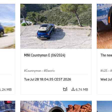
MINI Countryman E (06/2024)
The new
Countryman
·
Electric
U25
·
Tue Jul 28 18:04:35 CEST 2026
Wed Ju
4.24 MB
6.74 MB