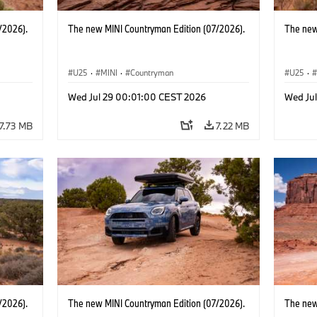
/2026).
The new MINI Countryman Edition (07/2026).
The new
U25
·
MINI
·
Countryman
U25
·
Wed Jul 29 00:01:00 CEST 2026
Wed Ju
7.73 MB
7.22 MB
/2026).
The new MINI Countryman Edition (07/2026).
The new