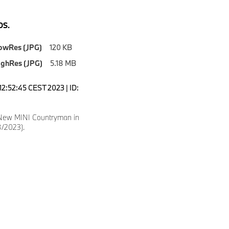
S.
owRes (JPG)
120 KB
ighRes (JPG)
5.18 MB
12:52:45 CEST 2023 | ID:
 New MINI Countryman in
8/2023).