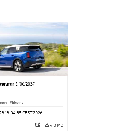
untryman E (06/2024)
yman
·
Electric
 28 18:04:35 CEST 2026
4.8 MB