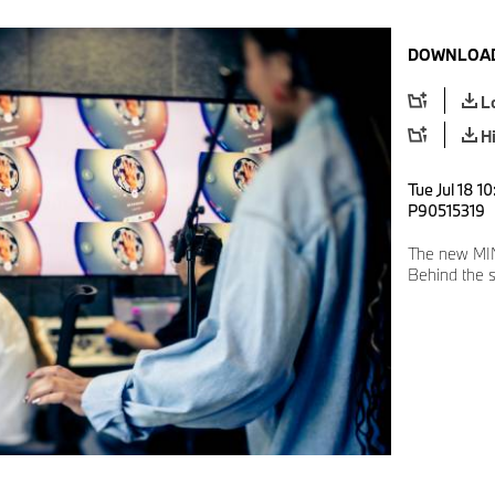
DOWNLOAD
L
H
Tue Jul 18 1
P90515319
The new MIN
Behind the 