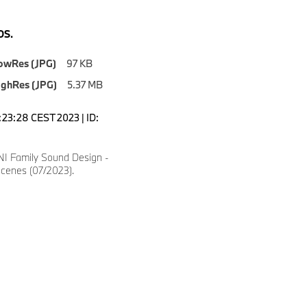
S.
owRes (JPG)
97 KB
ighRes (JPG)
5.37 MB
0:23:28 CEST 2023 | ID:
I Family Sound Design -
scenes (07/2023).