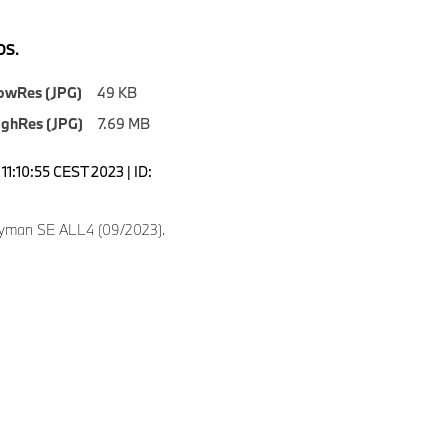
S.
owRes (JPG)
49 KB
ighRes (JPG)
7.69 MB
11:10:55 CEST 2023 | ID:
yman SE ALL4 (09/2023).