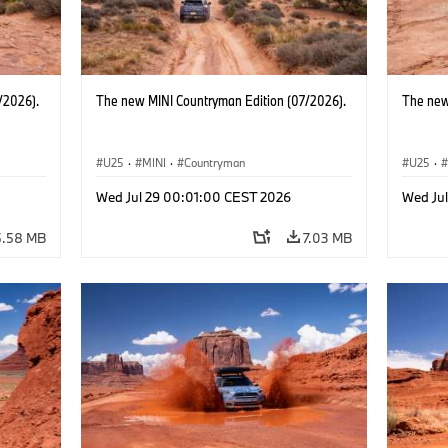
/2026).
The new MINI Countryman Edition (07/2026).
The new
U25
·
MINI
·
Countryman
U25
·
Wed Jul 29 00:01:00 CEST 2026
Wed Ju
5.58 MB
7.03 MB