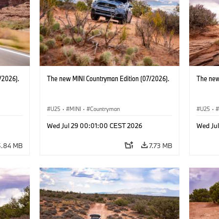
/2026).
The new MINI Countryman Edition (07/2026).
The new
U25
·
MINI
·
Countryman
U25
·
Wed Jul 29 00:01:00 CEST 2026
Wed Ju
5.84 MB
7.73 MB