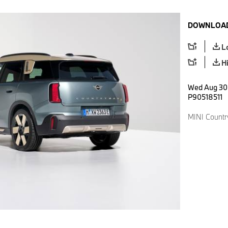
DOWNLOAD
L
H
Wed Aug 30 
P90518511
MINI Countr