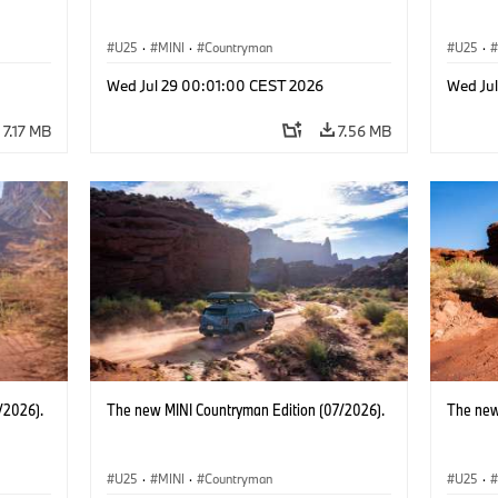
U25
·
MINI
·
Countryman
U25
·
Wed Jul 29 00:01:00 CEST 2026
Wed Ju
7.17 MB
7.56 MB
/2026).
The new MINI Countryman Edition (07/2026).
The new
U25
·
MINI
·
Countryman
U25
·