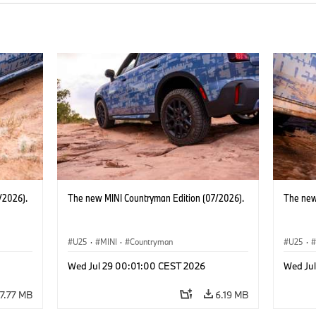
/2026).
The new MINI Countryman Edition (07/2026).
The new
U25
·
MINI
·
Countryman
U25
·
Wed Jul 29 00:01:00 CEST 2026
Wed Ju
7.77 MB
6.19 MB