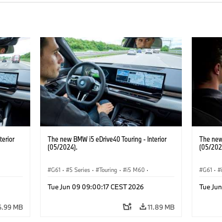
terior
The new BMW i5 eDrive40 Touring - Interior
The new
(05/2024).
(05/202
G61
·
5 Series
·
Touring
·
i5 M60
·
G61
·
BMW M Models
Touring
Tue Jun 09 09:00:17 CEST 2026
Tue Ju
6.99 MB
11.89 MB