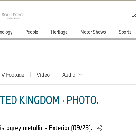
Lo
nology
People
Heritage
Motor Shows
Sports
TV Footage
Video
Audio
TED KINGDOM · PHOTO.
togrey metallic - Exterior (09/23).