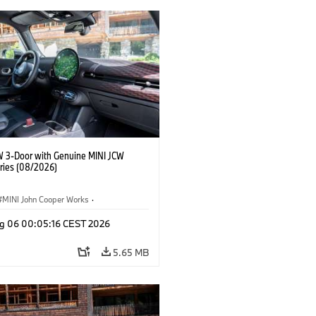
W 3-Door with Genuine MINI JCW
ries (08/2026)
MINI John Cooper Works
·
ooper Works
·
g 06 00:05:16 CEST 2026
l Extras, Accessories
5.65 MB