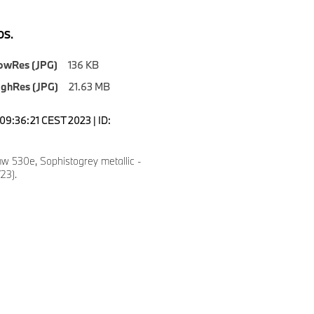
S.
owRes (JPG)
136 KB
ighRes (JPG)
21.63 MB
09:36:21 CEST 2023 | ID:
 530e, Sophistogrey metallic -
23).