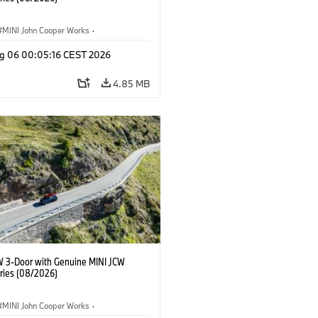
MINI John Cooper Works
·
ooper Works
·
g 06 00:05:16 CEST 2026
l Extras, Accessories
4.85 MB
W 3-Door with Genuine MINI JCW
ries (08/2026)
MINI John Cooper Works
·