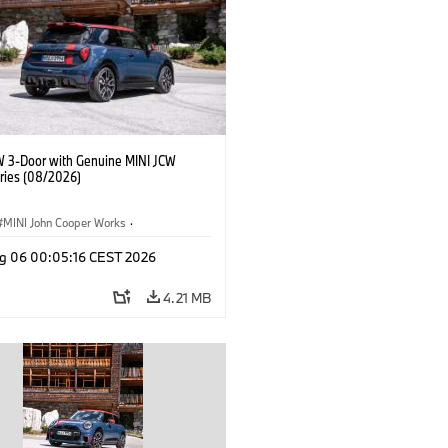
W 3-Door with Genuine MINI JCW
ries (08/2026)
MINI John Cooper Works
·
ooper Works
·
g 06 00:05:16 CEST 2026
l Extras, Accessories
4.21 MB