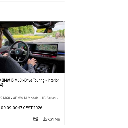
 BMW i5 M60 xDrive Touring - Interior
4).
i5 M60
·
BMW M Models
·
5 Series
·
n 09 09:00:17 CEST 2026
7.21 MB