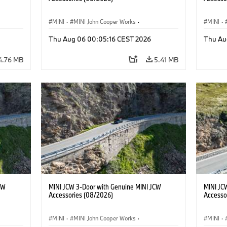
MINI
·
MINI John Cooper Works
·
MINI
·
John Cooper Works
·
John C
Thu Aug 06 00:05:16 CEST 2026
Thu Au
Optional Extras, Accessories
Optiona
4.76 MB
5.41 MB
CW
MINI JCW 3-Door with Genuine MINI JCW
MINI JC
Accessories (08/2026)
Accesso
MINI
·
MINI John Cooper Works
·
MINI
·