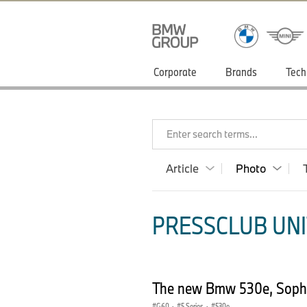
Corporate
Brands
Tech
Enter search terms...
Article
Photo
PRESSCLUB UNI
The new Bmw 530e, Sophis
G60
·
5 Series
·
530e