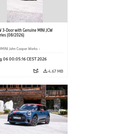
W 3-Door with Genuine MINI JCW
ries (08/2026)
MINI John Cooper Works
·
ooper Works
·
g 06 00:05:16 CEST 2026
l Extras, Accessories
4.67 MB