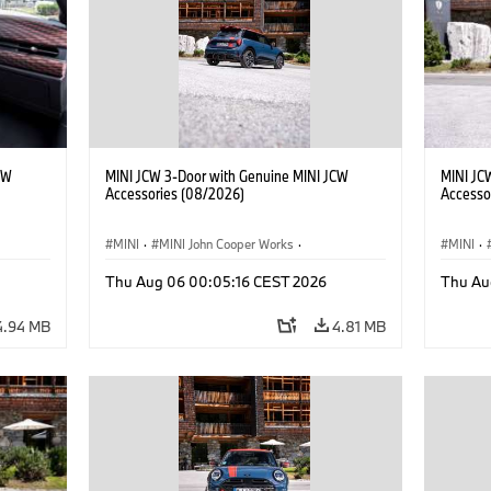
CW
MINI JCW 3-Door with Genuine MINI JCW
MINI JC
Accessories (08/2026)
Accesso
MINI
·
MINI John Cooper Works
·
MINI
·
John Cooper Works
·
John C
Thu Aug 06 00:05:16 CEST 2026
Thu Au
Optional Extras, Accessories
Optiona
4.94 MB
4.81 MB