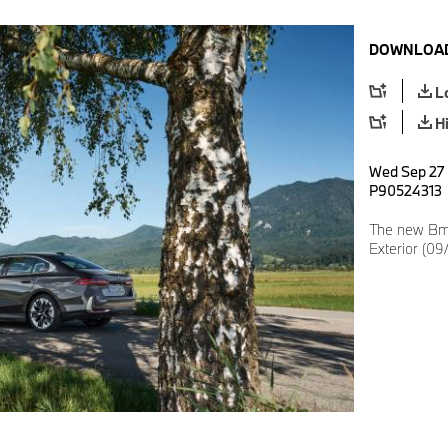
DOWNLOAD
L
H
Wed Sep 27 
P90524313
The new Bmw
Exterior (09/