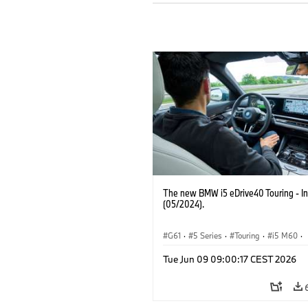
The new BMW i5 eDrive40 Touring - In
(05/2024).
G61
·
5 Series
·
Touring
·
i5 M60
·
BMW M Models
Tue Jun 09 09:00:17 CEST 2026