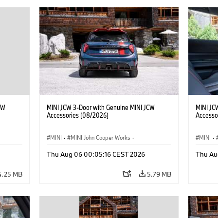
CW
MINI JCW 3-Door with Genuine MINI JCW
MINI JC
Accessories (08/2026)
Accesso
MINI
·
MINI John Cooper Works
·
MINI
·
John Cooper Works
·
John C
Thu Aug 06 00:05:16 CEST 2026
Thu Au
Optional Extras, Accessories
Optiona
4.25 MB
5.79 MB