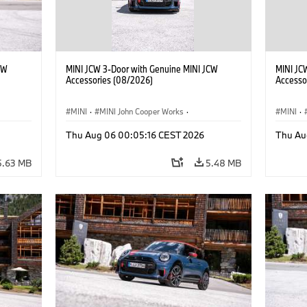
CW
MINI JCW 3-Door with Genuine MINI JCW
MINI JC
Accessories (08/2026)
Accesso
MINI
·
MINI John Cooper Works
·
MINI
·
John Cooper Works
·
John C
Thu Aug 06 00:05:16 CEST 2026
Thu Au
Optional Extras, Accessories
Optiona
5.63 MB
5.48 MB