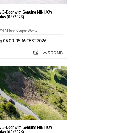
W 3-Door with Genuine MINI JCW
ries (08/2026)
MINI John Cooper Works
·
ooper Works
·
g 06 00:05:16 CEST 2026
l Extras, Accessories
5.75 MB
W 3-Door with Genuine MINI JCW
ries (08/2026)