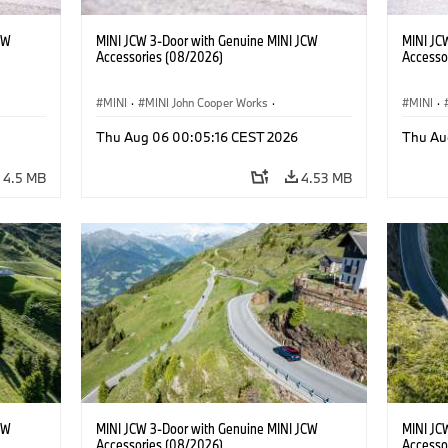
CW
MINI JCW 3-Door with Genuine MINI JCW
MINI JC
Accessories (08/2026)
Accesso
MINI
·
MINI John Cooper Works
·
MINI
·
John Cooper Works
·
John C
Thu Aug 06 00:05:16 CEST 2026
Thu Au
Optional Extras, Accessories
Optiona
4.5 MB
4.53 MB
CW
MINI JCW 3-Door with Genuine MINI JCW
MINI JC
Accessories (08/2026)
Accesso