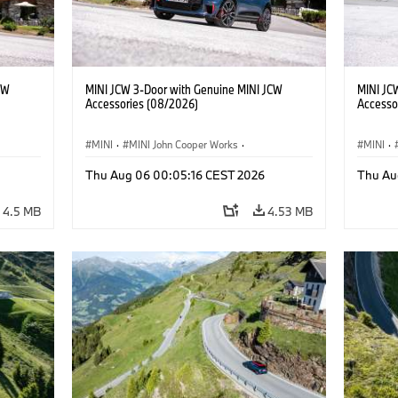
CW
MINI JCW 3-Door with Genuine MINI JCW
MINI JC
Accessories (08/2026)
Accesso
MINI
·
MINI John Cooper Works
·
MINI
·
John Cooper Works
·
John C
Thu Aug 06 00:05:16 CEST 2026
Thu Au
Optional Extras, Accessories
Optiona
4.5 MB
4.53 MB