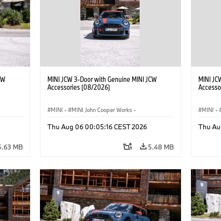
CW
MINI JCW 3-Door with Genuine MINI JCW
MINI JC
Accessories (08/2026)
Accesso
MINI
·
MINI John Cooper Works
·
MINI
·
John Cooper Works
·
John C
Thu Aug 06 00:05:16 CEST 2026
Thu Au
Optional Extras, Accessories
Optiona
5.63 MB
5.48 MB