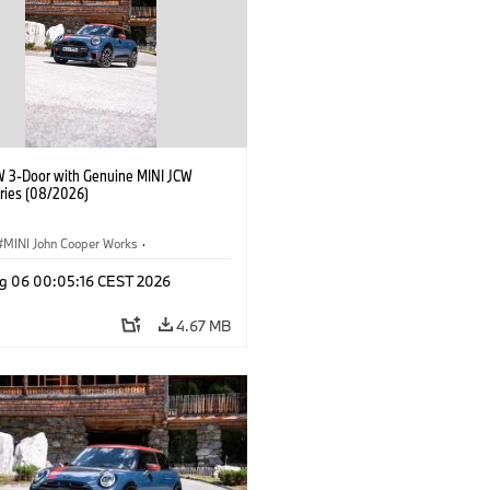
W 3-Door with Genuine MINI JCW
ries (08/2026)
MINI John Cooper Works
·
ooper Works
·
g 06 00:05:16 CEST 2026
l Extras, Accessories
4.67 MB