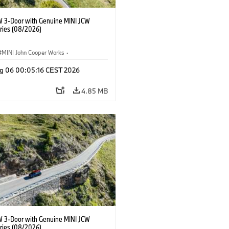
W 3-Door with Genuine MINI JCW
ries (08/2026)
MINI John Cooper Works
·
ooper Works
·
g 06 00:05:16 CEST 2026
l Extras, Accessories
4.85 MB
W 3-Door with Genuine MINI JCW
ries (08/2026)