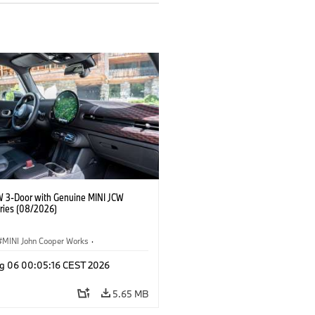
W 3-Door with Genuine MINI JCW
ries (08/2026)
MINI John Cooper Works
·
ooper Works
·
g 06 00:05:16 CEST 2026
l Extras, Accessories
5.65 MB