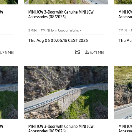
CW
MINI JCW 3-Door with Genuine MINI JCW
MINI JC
Accessories (08/2026)
Accesso
MINI
·
MINI John Cooper Works
·
MINI
·
John Cooper Works
·
John C
Thu Aug 06 00:05:16 CEST 2026
Thu Au
Optional Extras, Accessories
Optiona
4.76 MB
5.41 MB
CW
MINI JCW 3-Door with Genuine MINI JCW
MINI JC
Accessories (08/2026)
Accesso