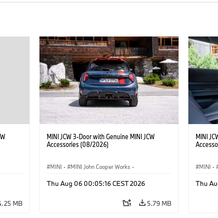
CW
MINI JCW 3-Door with Genuine MINI JCW
MINI JC
Accessories (08/2026)
Accesso
MINI
·
MINI John Cooper Works
·
MINI
·
John Cooper Works
·
John C
Thu Aug 06 00:05:16 CEST 2026
Thu Au
Optional Extras, Accessories
Optiona
4.25 MB
5.79 MB