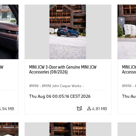
CW
MINI JCW 3-Door with Genuine MINI JCW
MINI JC
Accessories (08/2026)
Accesso
MINI
·
MINI John Cooper Works
·
MINI
·
John Cooper Works
·
John C
Thu Aug 06 00:05:16 CEST 2026
Thu Au
Optional Extras, Accessories
Optiona
4.94 MB
4.81 MB