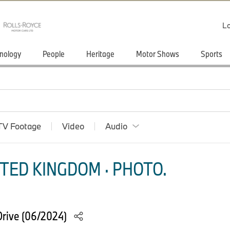
Lo
nology
People
Heritage
Motor Shows
Sports
TV Footage
Video
Audio
TED KINGDOM · PHOTO.
rive (06/2024)