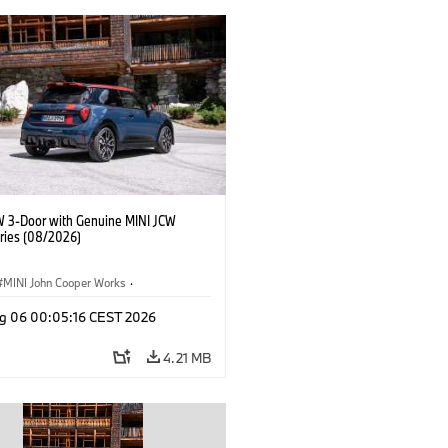
W 3-Door with Genuine MINI JCW
ries (08/2026)
MINI John Cooper Works
·
ooper Works
·
g 06 00:05:16 CEST 2026
l Extras, Accessories
4.21 MB