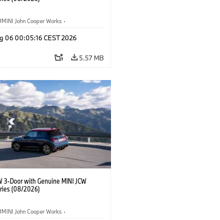
MINI John Cooper Works
·
ooper Works
·
g 06 00:05:16 CEST 2026
l Extras, Accessories
5.57 MB
W 3-Door with Genuine MINI JCW
ries (08/2026)
MINI John Cooper Works
·