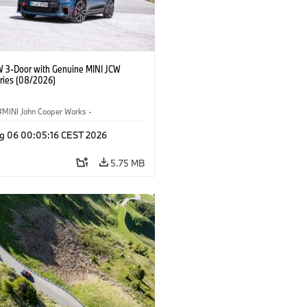
W 3-Door with Genuine MINI JCW
ries (08/2026)
MINI John Cooper Works
·
ooper Works
·
g 06 00:05:16 CEST 2026
l Extras, Accessories
5.75 MB