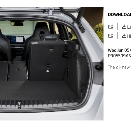
DOWNLOAD
L
H
Wed Jun 05 
P90550966
The all-new