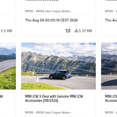
MINI
·
MINI John Cooper Works
·
MINI
·
John Cooper Works
·
John C
Thu Aug 06 00:05:16 CEST 2026
Thu Au
Optional Extras, Accessories
Optiona
5.5 MB
5.37 MB
CW
MINI JCW 3-Door with Genuine MINI JCW
MINI JC
Accessories (08/2026)
Accesso
MINI
·
MINI John Cooper Works
·
MINI
·