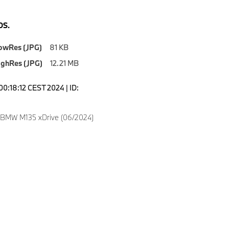
S.
owRes (JPG)
81 KB
ighRes (JPG)
12.21 MB
00:18:12 CEST 2024 | ID:
 BMW M135 xDrive (06/2024)