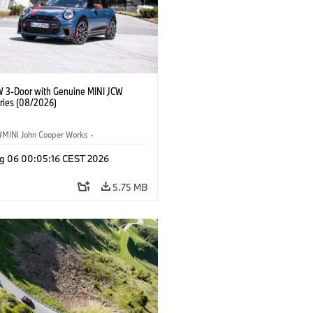
W 3-Door with Genuine MINI JCW
ries (08/2026)
MINI John Cooper Works
·
ooper Works
·
g 06 00:05:16 CEST 2026
l Extras, Accessories
5.75 MB