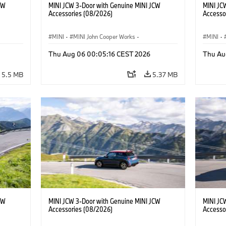
CW
MINI JCW 3-Door with Genuine MINI JCW
MINI JC
Accessories (08/2026)
Accesso
MINI
·
MINI John Cooper Works
·
MINI
·
John Cooper Works
·
John C
Thu Aug 06 00:05:16 CEST 2026
Thu Au
Optional Extras, Accessories
Optiona
5.5 MB
5.37 MB
CW
MINI JCW 3-Door with Genuine MINI JCW
MINI JC
Accessories (08/2026)
Accesso