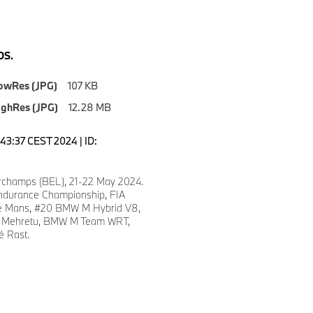
S.
owRes (JPG)
107 KB
ighRes (JPG)
12.28 MB
7:43:37 CEST 2024 | ID:
8
champs (BEL), 21-22 May 2024.
ndurance Championship, FIA
e Mans, #20 BMW M Hybrid V8,
lie Mehretu, BMW M Team WRT,
é Rast.