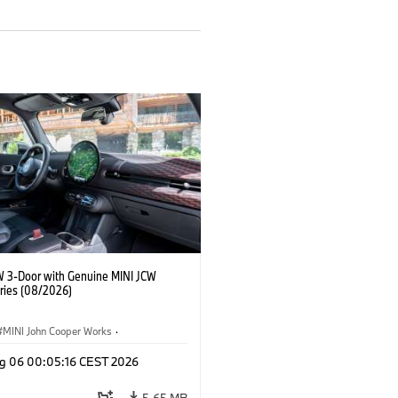
W 3-Door with Genuine MINI JCW
ries (08/2026)
MINI John Cooper Works
·
ooper Works
·
g 06 00:05:16 CEST 2026
l Extras, Accessories
5.65 MB