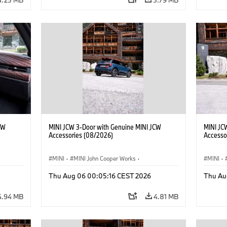
CW
MINI JCW 3-Door with Genuine MINI JCW
MINI JC
Accessories (08/2026)
Accesso
MINI
·
MINI John Cooper Works
·
MINI
·
John Cooper Works
·
John C
Thu Aug 06 00:05:16 CEST 2026
Thu Au
Optional Extras, Accessories
Optiona
4.94 MB
4.81 MB