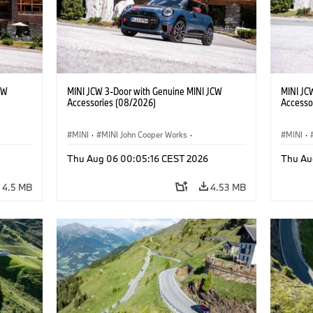
CW
MINI JCW 3-Door with Genuine MINI JCW
MINI JC
Accessories (08/2026)
Accesso
MINI
·
MINI John Cooper Works
·
MINI
·
John Cooper Works
·
John C
Thu Aug 06 00:05:16 CEST 2026
Thu Au
Optional Extras, Accessories
Optiona
4.5 MB
4.53 MB