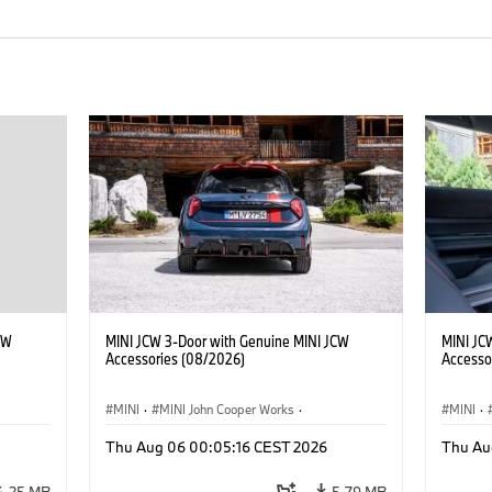
CW
MINI JCW 3-Door with Genuine MINI JCW
MINI JC
Accessories (08/2026)
Accesso
MINI
·
MINI John Cooper Works
·
MINI
·
John Cooper Works
·
John C
Thu Aug 06 00:05:16 CEST 2026
Thu Au
Optional Extras, Accessories
Optiona
4.25 MB
5.79 MB