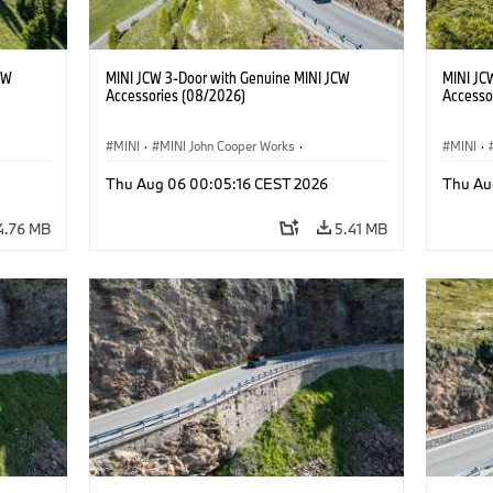
CW
MINI JCW 3-Door with Genuine MINI JCW
MINI JC
Accessories (08/2026)
Accesso
MINI
·
MINI John Cooper Works
·
MINI
·
John Cooper Works
·
John C
Thu Aug 06 00:05:16 CEST 2026
Thu Au
Optional Extras, Accessories
Optiona
4.76 MB
5.41 MB