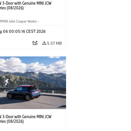
W 3-Door with Genuine MINI JCW
ries (08/2026)
MINI John Cooper Works
·
ooper Works
·
g 06 00:05:16 CEST 2026
l Extras, Accessories
5.57 MB
W 3-Door with Genuine MINI JCW
ries (08/2026)