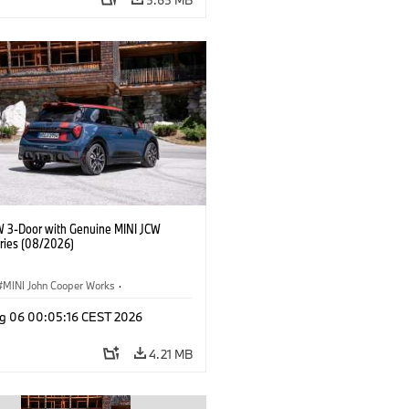
W 3-Door with Genuine MINI JCW
ries (08/2026)
MINI John Cooper Works
·
ooper Works
·
g 06 00:05:16 CEST 2026
l Extras, Accessories
4.21 MB