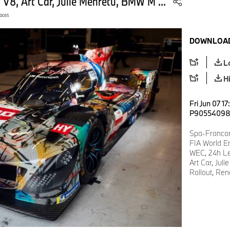
8, Art Car, Julie Mehretu, BMW M ...
aces
DOWNLOAD
L
H
Fri Jun 07 1
P9055409
Spa-Francor
FIA World E
WEC, 24h L
Art Car, Ju
Rollout, Ren