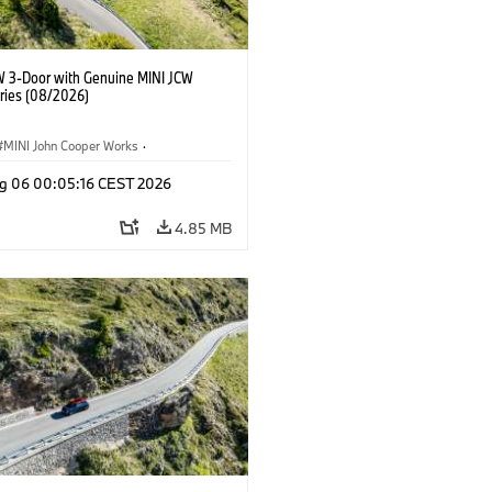
W 3-Door with Genuine MINI JCW
ries (08/2026)
MINI John Cooper Works
·
ooper Works
·
g 06 00:05:16 CEST 2026
l Extras, Accessories
4.85 MB