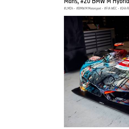
Mans, #20 BMW M Hybrid V
LMDh
·
BMW M Motorsport
·
FIA WEC
·
24h R