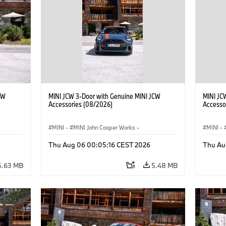
CW
MINI JCW 3-Door with Genuine MINI JCW
MINI JC
Accessories (08/2026)
Accesso
MINI
·
MINI John Cooper Works
·
MINI
·
John Cooper Works
·
John C
Thu Aug 06 00:05:16 CEST 2026
Thu Au
Optional Extras, Accessories
Optiona
5.63 MB
5.48 MB