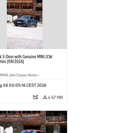
W 3-Door with Genuine MINI JCW
ries (08/2026)
MINI John Cooper Works
·
ooper Works
·
g 06 00:05:16 CEST 2026
l Extras, Accessories
4.67 MB