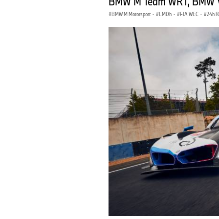
BMW M Team WRT, BMW V1
BMW M Motorsport
·
LMDh
·
FIA WEC
·
24h R