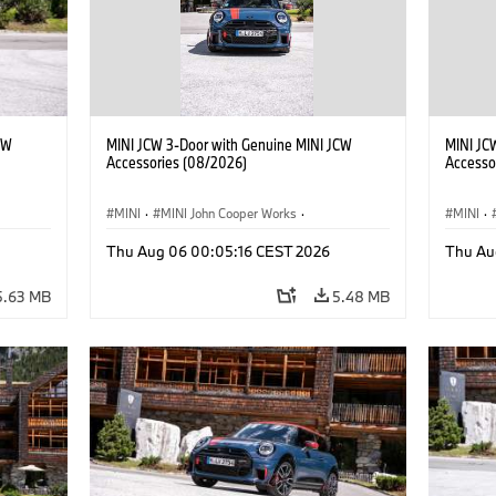
CW
MINI JCW 3-Door with Genuine MINI JCW
MINI JC
Accessories (08/2026)
Accesso
MINI
·
MINI John Cooper Works
·
MINI
·
John Cooper Works
·
John C
Thu Aug 06 00:05:16 CEST 2026
Thu Au
Optional Extras, Accessories
Optiona
5.63 MB
5.48 MB