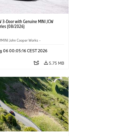
W 3-Door with Genuine MINI JCW
ries (08/2026)
MINI John Cooper Works
·
ooper Works
·
g 06 00:05:16 CEST 2026
l Extras, Accessories
5.75 MB