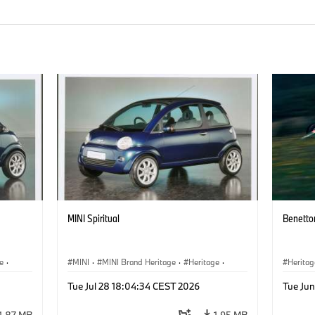
MINI Spiritual
Benetto
e
·
MINI
·
MINI Brand Heritage
·
Heritage
·
Heritag
Milestones
Tue Jul 28 18:04:34 CEST 2026
Tue Jun
1.87 MB
1.95 MB