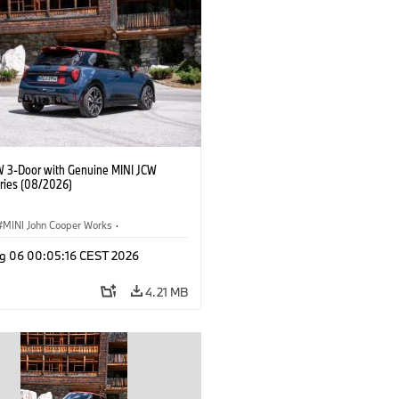
W 3-Door with Genuine MINI JCW
ries (08/2026)
MINI John Cooper Works
·
ooper Works
·
g 06 00:05:16 CEST 2026
l Extras, Accessories
4.21 MB