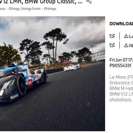
2 LMR, BMW Group Classic, ...
aces
·
Vintage, Heritage Events
·
Heritage
DOWNLOAD
L
H
Fri Jun 07 1
P90554331
Le Mans (FR
Endurance C
BMW M Hybr
BMW V12 LM
photoshoot, h