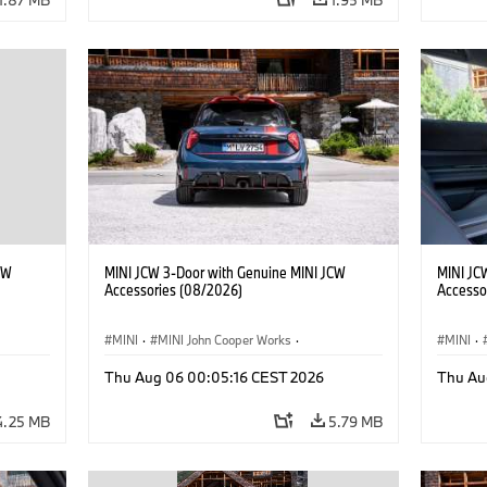
CW
MINI JCW 3-Door with Genuine MINI JCW
MINI JC
Accessories (08/2026)
Accesso
MINI
·
MINI John Cooper Works
·
MINI
·
John Cooper Works
·
John C
Thu Aug 06 00:05:16 CEST 2026
Thu Au
Optional Extras, Accessories
Optiona
4.25 MB
5.79 MB