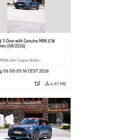
W 3-Door with Genuine MINI JCW
ries (08/2026)
MINI John Cooper Works
·
ooper Works
·
g 06 00:05:16 CEST 2026
l Extras, Accessories
4.67 MB