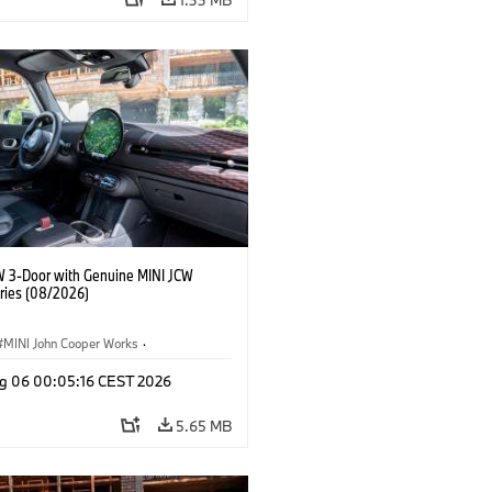
W 3-Door with Genuine MINI JCW
ries (08/2026)
MINI John Cooper Works
·
ooper Works
·
g 06 00:05:16 CEST 2026
l Extras, Accessories
5.65 MB