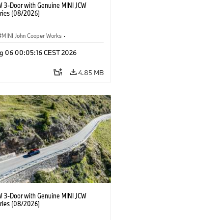
W 3-Door with Genuine MINI JCW
ries (08/2026)
MINI John Cooper Works
·
ooper Works
·
g 06 00:05:16 CEST 2026
l Extras, Accessories
4.85 MB
W 3-Door with Genuine MINI JCW
ries (08/2026)