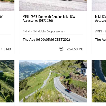
CW
MINI JCW 3-Door with Genuine MINI JCW
MINI JC
Accessories (08/2026)
Accesso
MINI
·
MINI John Cooper Works
·
MINI
·
John Cooper Works
·
John C
Thu Aug 06 00:05:16 CEST 2026
Thu Au
Optional Extras, Accessories
Optiona
4.5 MB
4.53 MB