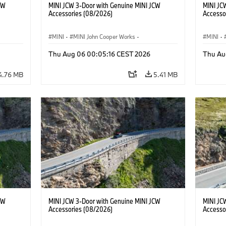
CW
MINI JCW 3-Door with Genuine MINI JCW
MINI JC
Accessories (08/2026)
Accesso
MINI
·
MINI John Cooper Works
·
MINI
·
John Cooper Works
·
John C
Thu Aug 06 00:05:16 CEST 2026
Thu Au
Optional Extras, Accessories
Optiona
4.76 MB
5.41 MB
CW
MINI JCW 3-Door with Genuine MINI JCW
MINI JC
Accessories (08/2026)
Accesso