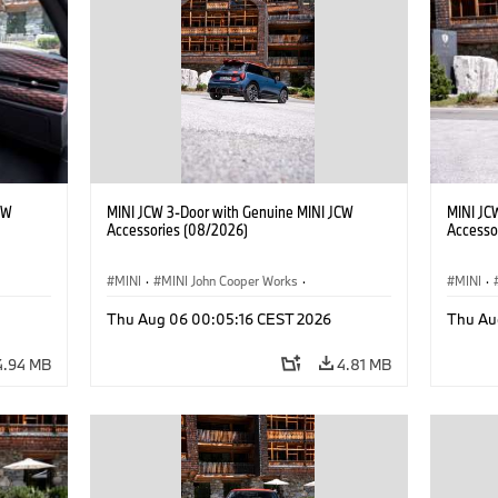
CW
MINI JCW 3-Door with Genuine MINI JCW
MINI JC
Accessories (08/2026)
Accesso
MINI
·
MINI John Cooper Works
·
MINI
·
John Cooper Works
·
John C
Thu Aug 06 00:05:16 CEST 2026
Thu Au
Optional Extras, Accessories
Optiona
4.94 MB
4.81 MB