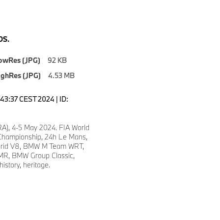
S.
owRes (JPG)
92 KB
ighRes (JPG)
4.53 MB
7:43:37 CEST 2024 | ID:
A), 4-5 May 2024. FIA World
hampionship, 24h Le Mans,
id V8, BMW M Team WRT,
R, BMW Group Classic,
istory, heritage.