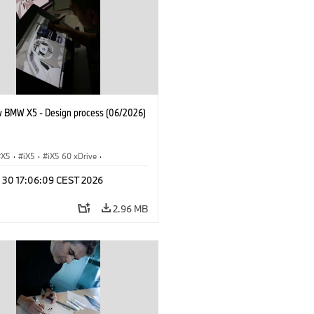
 BMW X5 - Design process (06/2026)
X5
·
iX5
·
iX5 60 xDrive
·
drogen
·
BMW M Models
·
X5 M
·
n 30 17:06:09 CEST 2026
xDrive
·
BMW
·
X5 50e xDrive
·
0
2.96 MB