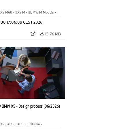
X5 M60
·
X5 M
·
BMW M Models
·
M
n 30 17:06:09 CEST 2026
13.76 MB
 BMW X5 - Design process (06/2026)
X5
·
iX5
·
iX5 60 xDrive
·