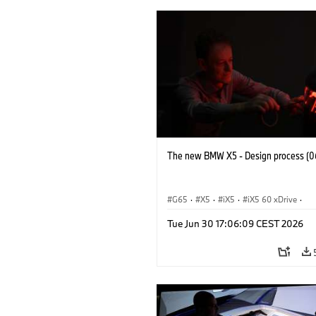
The new BMW X5 - Design process (0
G65
·
X5
·
iX5
·
iX5 60 xDrive
·
iX5 Hydrogen
·
BMW M Models
·
X5
Tue Jun 30 17:06:09 CEST 2026
X5 40 xDrive
·
BMW
·
X5 50e xDrive
X5 M60