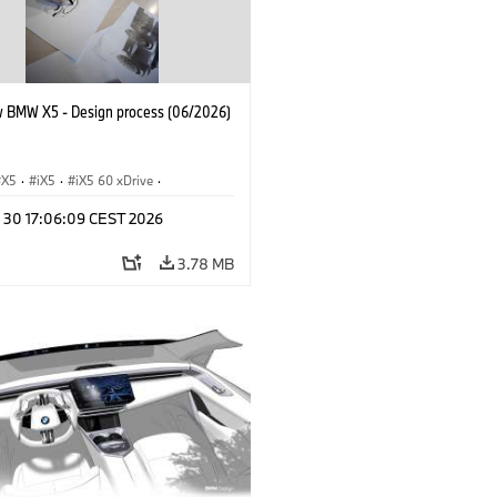
 BMW X5 - Design process (06/2026)
X5
·
iX5
·
iX5 60 xDrive
·
drogen
·
BMW M Models
·
X5 M
·
n 30 17:06:09 CEST 2026
xDrive
·
BMW
·
X5 50e xDrive
·
0
3.78 MB