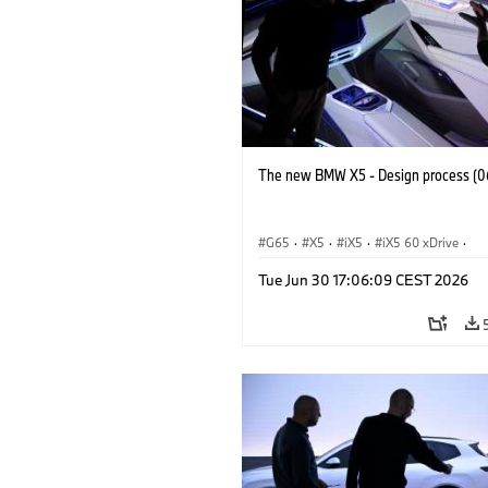
The new BMW X5 - Design process (0
G65
·
X5
·
iX5
·
iX5 60 xDrive
·
iX5 Hydrogen
·
BMW M Models
·
X5
Tue Jun 30 17:06:09 CEST 2026
X5 40 xDrive
·
BMW
·
X5 50e xDrive
X5 M60