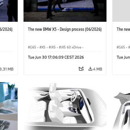
6/2026)
The new BMW X5 - Design process (06/2026)
The new
G65
·
X5
·
iX5
·
iX5 60 xDrive
·
G65
·
 M
·
iX5 Hydrogen
·
BMW M Models
·
X5 M
·
iX5 Hy
Tue Jun 30 17:06:09 CEST 2026
Tue Ju
·
X5 40 xDrive
·
BMW
·
X5 50e xDrive
·
X5 40 
X5 M60
X5 M6
3.31 MB
4 MB