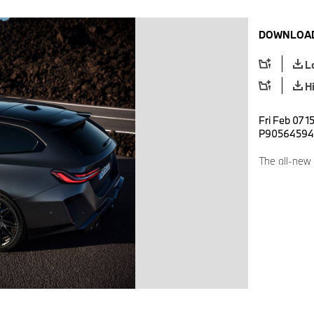
DOWNLOAD
L
H
Fri Feb 07 1
P90564594
The all-new