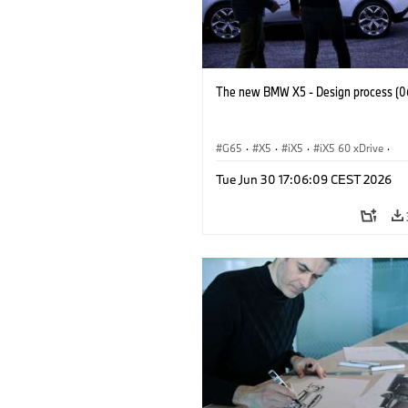
The new BMW X5 - Design process (0
G65
·
X5
·
iX5
·
iX5 60 xDrive
·
iX5 Hydrogen
·
BMW M Models
·
X5
Tue Jun 30 17:06:09 CEST 2026
X5 40 xDrive
·
BMW
·
X5 50e xDrive
X5 M60