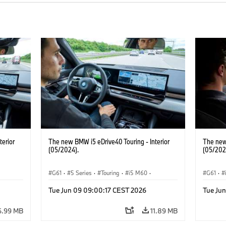
terior
The new BMW i5 eDrive40 Touring - Interior
The new
(05/2024).
(05/202
G61
·
5 Series
·
Touring
·
i5 M60
·
G61
·
BMW M Models
Touring
Tue Jun 09 09:00:17 CEST 2026
Tue Ju
6.99 MB
11.89 MB