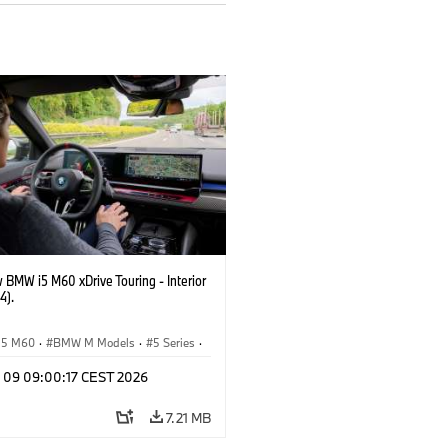
 BMW i5 M60 xDrive Touring - Interior
4).
i5 M60
·
BMW M Models
·
5 Series
·
n 09 09:00:17 CEST 2026
7.21 MB