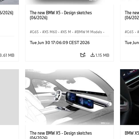
6/2026)
The new BMW X5 - Design sketches
The new
(06/2026)
(06/202
G65
·
X5 M60
·
X5 M
·
BMW M Models
·
G65
·
 M
·
BMW M
·
iX5 60 xDrive
·
iX5
·
BMW 
Tue Jun 30 17:06:09 CEST 2026
Tue Ju
·
iX5 Hydrogen
·
BMW
·
X5
·
X5 40 xDrive
iX5 Hy
3.61 MB
1.15 MB
The new BMW X5 - Design sketches
BMW X5 
(06/2026)