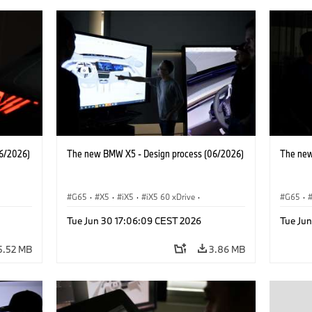
6/2026)
The new BMW X5 - Design process (06/2026)
The new
G65
·
X5
·
iX5
·
iX5 60 xDrive
·
G65
·
 M
·
iX5 Hydrogen
·
BMW M Models
·
X5 M
·
iX5 Hy
Tue Jun 30 17:06:09 CEST 2026
Tue Ju
·
X5 40 xDrive
·
BMW
·
X5 50e xDrive
·
X5 40 
X5 M60
X5 M6
5.52 MB
3.86 MB