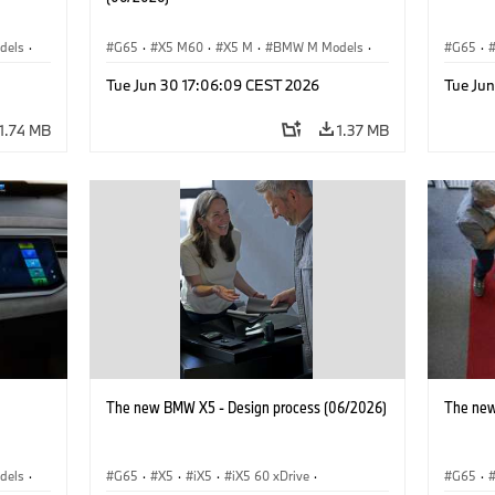
dels
·
G65
·
X5 M60
·
X5 M
·
BMW M Models
·
G65
·
BMW M
·
iX5 60 xDrive
·
iX5
·
BMW 
Tue Jun 30 17:06:09 CEST 2026
Tue Ju
xDrive
iX5 Hydrogen
·
BMW
·
X5
·
X5 40 xDrive
1.74 MB
1.37 MB
The new BMW X5 - Design process (06/2026)
The new
dels
·
G65
·
X5
·
iX5
·
iX5 60 xDrive
·
G65
·