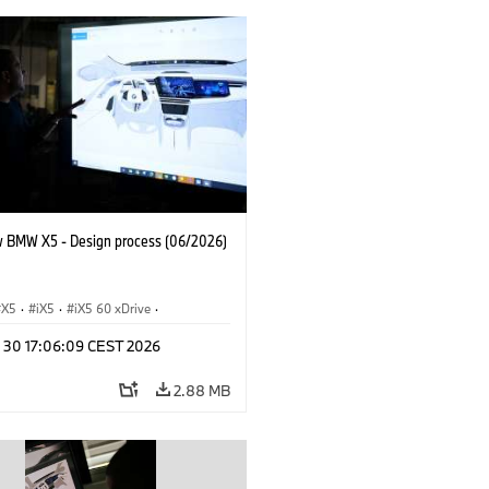
 BMW X5 - Design process (06/2026)
X5
·
iX5
·
iX5 60 xDrive
·
drogen
·
BMW M Models
·
X5 M
·
n 30 17:06:09 CEST 2026
xDrive
·
BMW
·
X5 50e xDrive
·
0
2.88 MB