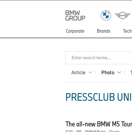
Corporate
Brands
Tech
Enter search terms...
Article
Photo
PRESSCLUB UNI
The all-new BMW M5 Tour
G99
·
M5
·
BMW M Models
·
Touring