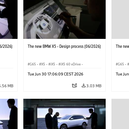
6/2026)
The new BMW X5 - Design process (06/2026)
The new
G65
·
X5
·
iX5
·
iX5 60 xDrive
·
G65
·
 M
·
iX5 Hydrogen
·
BMW M Models
·
X5 M
·
iX5 Hy
Tue Jun 30 17:06:09 CEST 2026
Tue Ju
·
X5 40 xDrive
·
BMW
·
X5 50e xDrive
·
X5 40 
X5 M60
X5 M6
5.56 MB
3.03 MB