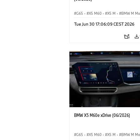
G65
·
X5 M60
·
X5 M
·
BMW M Mo
BMW M
·
iX5 60 xDrive
·
iX5
·
Tue Jun 30 17:06:09 CEST 2026
iX5 Hydrogen
·
BMW
·
X5
·
X5 40 
BMW X5 M60e xDrive (06/2026)
G65
·
X5 M60
·
X5 M
·
BMW M Mo