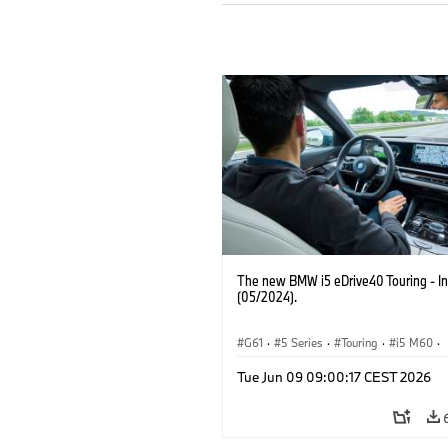
The new BMW i5 eDrive40 Touring - In
(05/2024).
G61
·
5 Series
·
Touring
·
i5 M60
·
BMW M Models
Tue Jun 09 09:00:17 CEST 2026