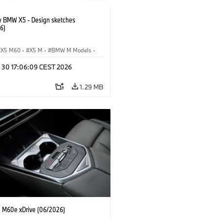
 BMW X5 - Design sketches
6)
X5 M60
·
X5 M
·
BMW M Models
·
M
·
iX5 60 xDrive
·
iX5
·
n 30 17:06:09 CEST 2026
drogen
·
BMW
·
X5
·
X5 40 xDrive
1.29 MB
M60e xDrive (06/2026)