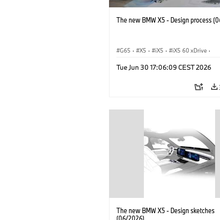
The new BMW X5 - Design process (0
G65
·
X5
·
iX5
·
iX5 60 xDrive
·
iX5 Hydrogen
·
BMW M Models
·
X5
Tue Jun 30 17:06:09 CEST 2026
X5 40 xDrive
·
BMW
·
X5 50e xDrive
X5 M60
The new BMW X5 - Design sketches
(06/2026)