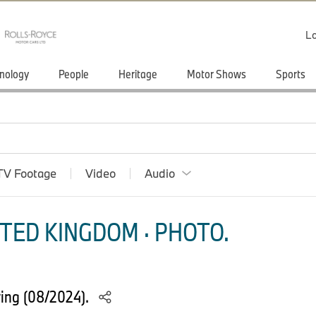
Lo
nology
People
Heritage
Motor Shows
Sports
TV Footage
Video
Audio
TED KINGDOM · PHOTO.
ing (08/2024).