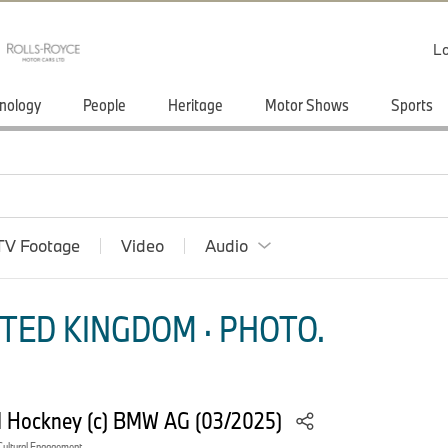
Lo
nology
People
Heritage
Motor Shows
Sports
TV Footage
Video
Audio
TED KINGDOM · PHOTO.
d Hockney (c) BMW AG (03/2025)
Cultural Engagement