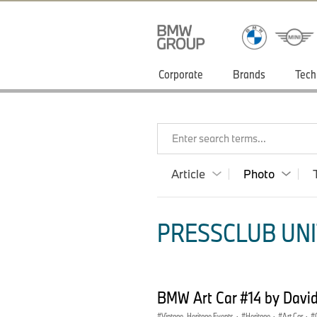
Corporate
Brands
Tech
Enter search terms...
Article
Photo
PRESSCLUB UNI
BMW Art Car #14 by Davi
Vintage, Heritage Events
·
Heritage
·
Art Car
·