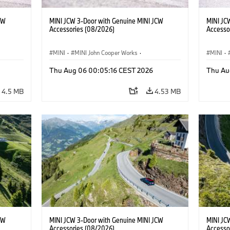
CW
MINI JCW 3-Door with Genuine MINI JCW
MINI JC
Accessories (08/2026)
Accesso
MINI
·
MINI John Cooper Works
·
MINI
·
John Cooper Works
·
John C
Thu Aug 06 00:05:16 CEST 2026
Thu Au
Optional Extras, Accessories
Optiona
4.5 MB
4.53 MB
CW
MINI JCW 3-Door with Genuine MINI JCW
MINI JC
Accessories (08/2026)
Accesso