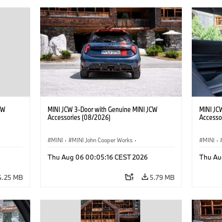
CW
MINI JCW 3-Door with Genuine MINI JCW
MINI JC
Accessories (08/2026)
Accesso
MINI
·
MINI John Cooper Works
·
MINI
·
John Cooper Works
·
John C
Thu Aug 06 00:05:16 CEST 2026
Thu Au
Optional Extras, Accessories
Optiona
4.25 MB
5.79 MB