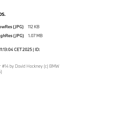
S.
owRes (JPG)
112 KB
ighRes (JPG)
1.07 MB
1:13:04 CET 2025 | ID:
 #14 by David Hockney (c) BMW
)