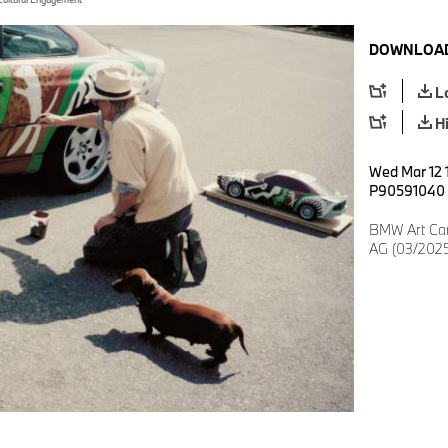
DOWNLOAD
L
H
Wed Mar 12 1
P90591040
BMW Art Car
AG (03/2025