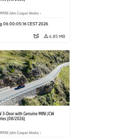
MINI John Cooper Works
·
ooper Works
·
g 06 00:05:16 CEST 2026
l Extras, Accessories
4.85 MB
W 3-Door with Genuine MINI JCW
ries (08/2026)
MINI John Cooper Works
·