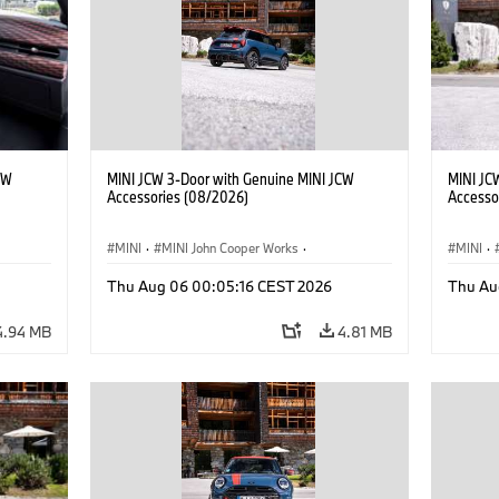
CW
MINI JCW 3-Door with Genuine MINI JCW
MINI JC
Accessories (08/2026)
Accesso
MINI
·
MINI John Cooper Works
·
MINI
·
John Cooper Works
·
John C
Thu Aug 06 00:05:16 CEST 2026
Thu Au
Optional Extras, Accessories
Optiona
4.94 MB
4.81 MB