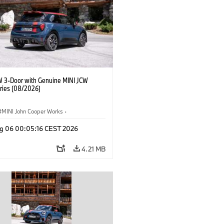
W 3-Door with Genuine MINI JCW
ries (08/2026)
MINI John Cooper Works
·
ooper Works
·
g 06 00:05:16 CEST 2026
l Extras, Accessories
4.21 MB