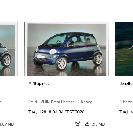
MINI Spiritual
Benetto
e
·
MINI
·
MINI Brand Heritage
·
Heritage
·
Heritag
Milestones
Tue Jul 28 18:04:34 CEST 2026
Tue Jun
1.87 MB
1.95 MB