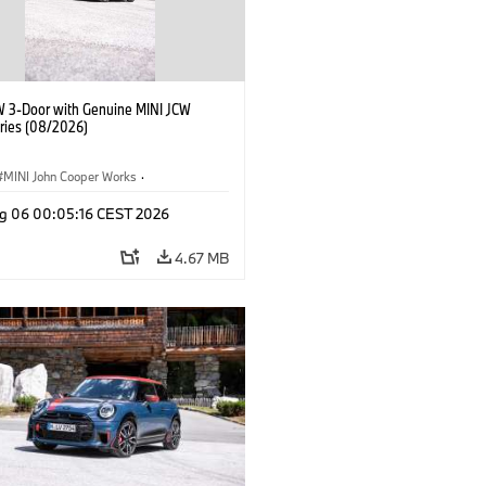
W 3-Door with Genuine MINI JCW
ries (08/2026)
MINI John Cooper Works
·
ooper Works
·
g 06 00:05:16 CEST 2026
l Extras, Accessories
4.67 MB