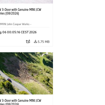
W 3-Door with Genuine MINI JCW
ries (08/2026)
MINI John Cooper Works
·
ooper Works
·
g 06 00:05:16 CEST 2026
l Extras, Accessories
5.75 MB
W 3-Door with Genuine MINI JCW
ries (08/2026)