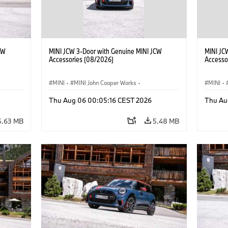
CW
MINI JCW 3-Door with Genuine MINI JCW
MINI JC
Accessories (08/2026)
Accesso
MINI
·
MINI John Cooper Works
·
MINI
·
John Cooper Works
·
John C
Thu Aug 06 00:05:16 CEST 2026
Thu Au
Optional Extras, Accessories
Optiona
5.63 MB
5.48 MB