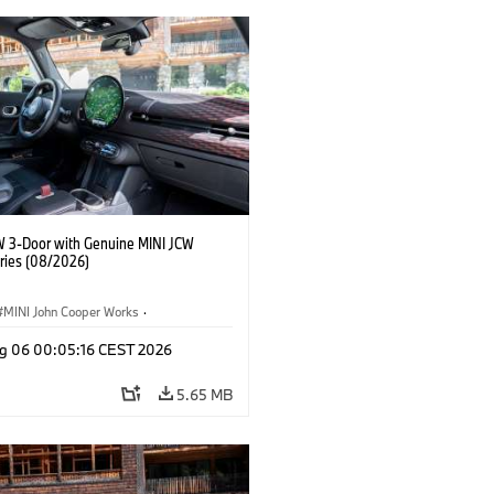
W 3-Door with Genuine MINI JCW
ries (08/2026)
MINI John Cooper Works
·
ooper Works
·
g 06 00:05:16 CEST 2026
l Extras, Accessories
5.65 MB