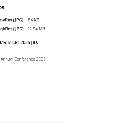
S.
owRes (JPG)
84 KB
ighRes (JPG)
12.94 MB
9:14:41 CET 2025 | ID:
Annual Conference 2025