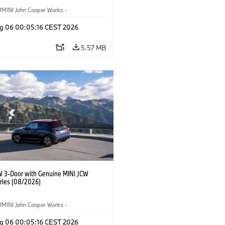
MINI John Cooper Works
·
ooper Works
·
g 06 00:05:16 CEST 2026
l Extras, Accessories
5.57 MB
W 3-Door with Genuine MINI JCW
ries (08/2026)
MINI John Cooper Works
·
ooper Works
·
g 06 00:05:16 CEST 2026