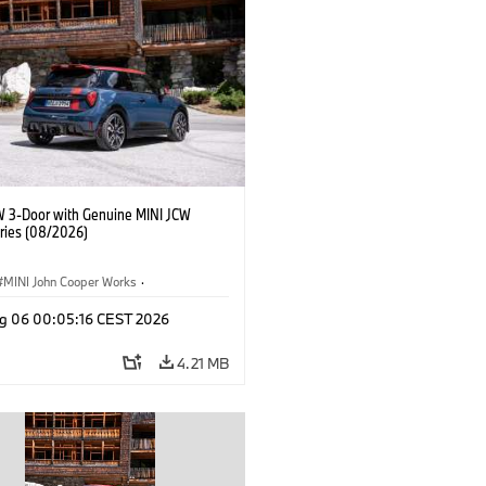
W 3-Door with Genuine MINI JCW
ries (08/2026)
MINI John Cooper Works
·
ooper Works
·
g 06 00:05:16 CEST 2026
l Extras, Accessories
4.21 MB