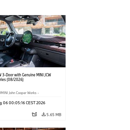
W 3-Door with Genuine MINI JCW
ries (08/2026)
MINI John Cooper Works
·
ooper Works
·
g 06 00:05:16 CEST 2026
l Extras, Accessories
5.65 MB