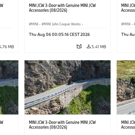
CW
MINI JCW 3-Door with Genuine MINI JCW
MINI JC
Accessories (08/2026)
Accesso
MINI
·
MINI John Cooper Works
·
MINI
·
John Cooper Works
·
John C
Thu Aug 06 00:05:16 CEST 2026
Thu Au
Optional Extras, Accessories
Optiona
4.76 MB
5.41 MB
CW
MINI JCW 3-Door with Genuine MINI JCW
MINI JC
Accessories (08/2026)
Accesso