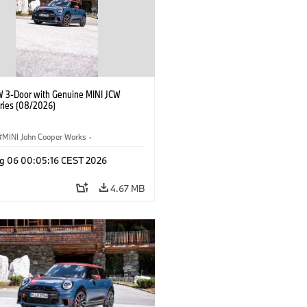
W 3-Door with Genuine MINI JCW
ries (08/2026)
MINI John Cooper Works
·
ooper Works
·
g 06 00:05:16 CEST 2026
l Extras, Accessories
4.67 MB