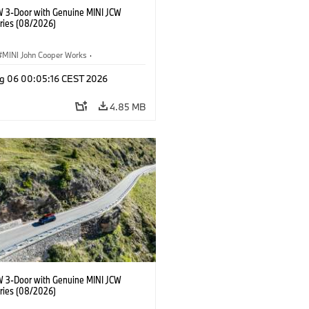
W 3-Door with Genuine MINI JCW
ries (08/2026)
MINI John Cooper Works
·
ooper Works
·
g 06 00:05:16 CEST 2026
l Extras, Accessories
4.85 MB
W 3-Door with Genuine MINI JCW
ries (08/2026)