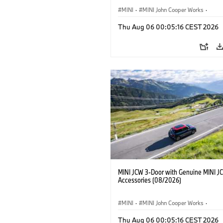
MINI
·
MINI John Cooper Works
·
John Cooper Works
·
Thu Aug 06 00:05:16 CEST 2026
Optional Extras, Accessories
MINI JCW 3-Door with Genuine MINI J
Accessories (08/2026)
MINI
·
MINI John Cooper Works
·
John Cooper Works
·
Thu Aug 06 00:05:16 CEST 2026