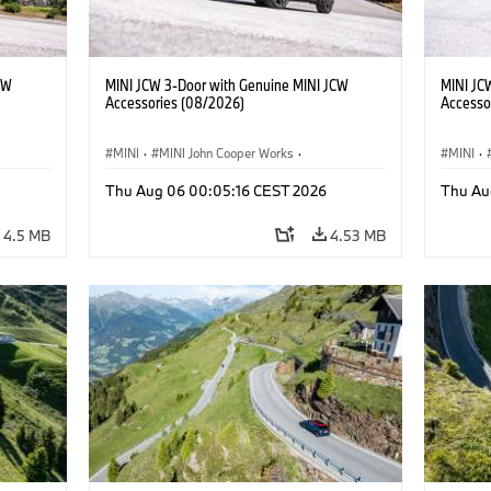
CW
MINI JCW 3-Door with Genuine MINI JCW
MINI JC
Accessories (08/2026)
Accesso
MINI
·
MINI John Cooper Works
·
MINI
·
John Cooper Works
·
John C
Thu Aug 06 00:05:16 CEST 2026
Thu Au
Optional Extras, Accessories
Optiona
4.5 MB
4.53 MB