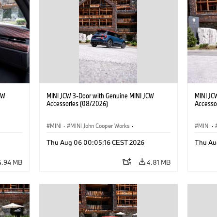
CW
MINI JCW 3-Door with Genuine MINI JCW
MINI JC
Accessories (08/2026)
Accesso
MINI
·
MINI John Cooper Works
·
MINI
·
John Cooper Works
·
John C
Thu Aug 06 00:05:16 CEST 2026
Thu Au
Optional Extras, Accessories
Optiona
4.94 MB
4.81 MB