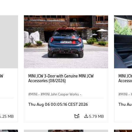
CW
MINI JCW 3-Door with Genuine MINI JCW
MINI JC
Accessories (08/2026)
Accesso
MINI
·
MINI John Cooper Works
·
MINI
·
John Cooper Works
·
John C
Thu Aug 06 00:05:16 CEST 2026
Thu Au
Optional Extras, Accessories
Optiona
4.25 MB
5.79 MB