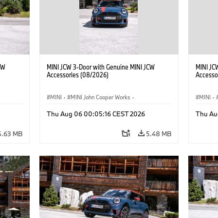
CW
MINI JCW 3-Door with Genuine MINI JCW
MINI JC
Accessories (08/2026)
Accesso
MINI
·
MINI John Cooper Works
·
MINI
·
John Cooper Works
·
John C
Thu Aug 06 00:05:16 CEST 2026
Thu Au
Optional Extras, Accessories
Optiona
5.63 MB
5.48 MB