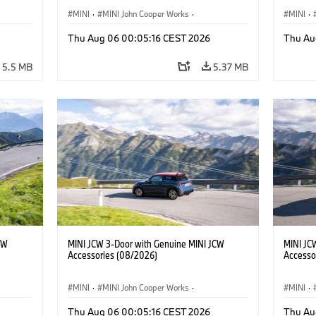
MINI
·
MINI John Cooper Works
·
MINI
·
John Cooper Works
·
John C
Thu Aug 06 00:05:16 CEST 2026
Thu Au
Optional Extras, Accessories
Optiona
5.5 MB
5.37 MB
CW
MINI JCW 3-Door with Genuine MINI JCW
MINI JC
Accessories (08/2026)
Accesso
MINI
·
MINI John Cooper Works
·
MINI
·
John Cooper Works
·
John C
Thu Aug 06 00:05:16 CEST 2026
Thu Au