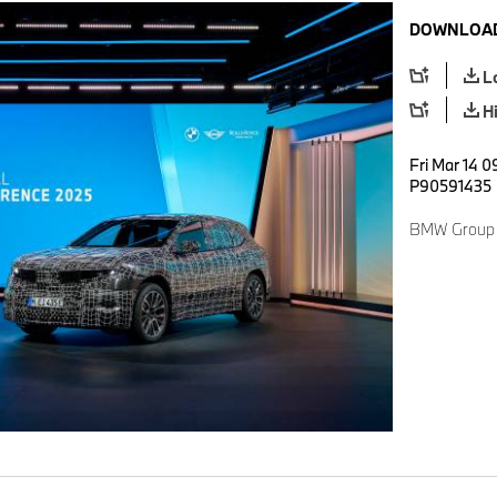
DOWNLOAD
L
H
Fri Mar 14 0
P90591435
BMW Group 