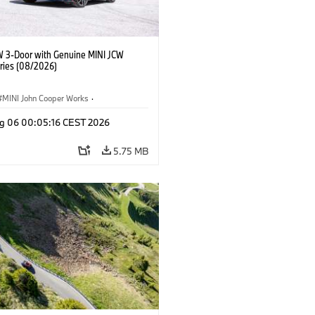
W 3-Door with Genuine MINI JCW
ries (08/2026)
MINI John Cooper Works
·
ooper Works
·
g 06 00:05:16 CEST 2026
l Extras, Accessories
5.75 MB