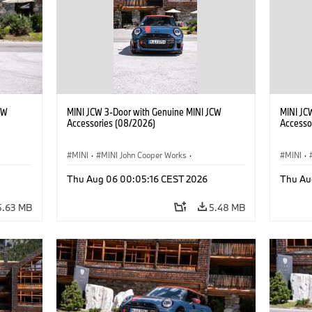
CW
MINI JCW 3-Door with Genuine MINI JCW
MINI JC
Accessories (08/2026)
Accesso
MINI
·
MINI John Cooper Works
·
MINI
·
John Cooper Works
·
John C
Thu Aug 06 00:05:16 CEST 2026
Thu Au
Optional Extras, Accessories
Optiona
5.63 MB
5.48 MB