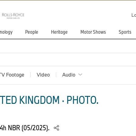
Lo
nology
People
Heritage
Motor Shows
Sports
TV Footage
Video
Audio
TED KINGDOM · PHOTO.
24h NBR (05/2025).