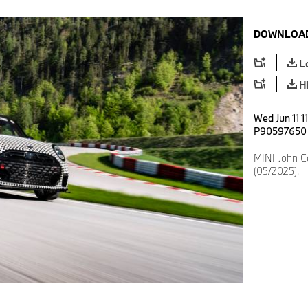
DOWNLOAD
L
H
Wed Jun 11 1
P90597650
MINI John 
(05/2025).