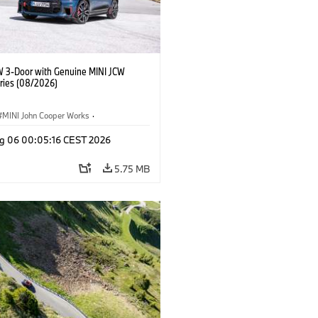
W 3-Door with Genuine MINI JCW
ries (08/2026)
MINI John Cooper Works
·
ooper Works
·
g 06 00:05:16 CEST 2026
l Extras, Accessories
5.75 MB