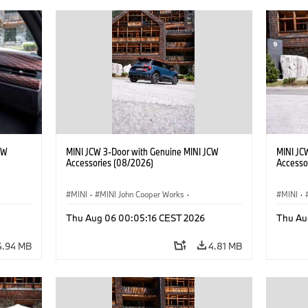
CW
MINI JCW 3-Door with Genuine MINI JCW
MINI JC
Accessories (08/2026)
Accesso
MINI
·
MINI John Cooper Works
·
MINI
·
John Cooper Works
·
John C
Thu Aug 06 00:05:16 CEST 2026
Thu Au
Optional Extras, Accessories
Optiona
4.94 MB
4.81 MB