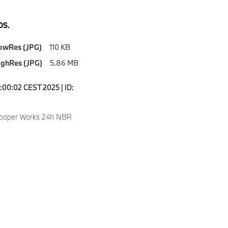
S.
owRes (JPG)
110 KB
ighRes (JPG)
5.86 MB
1:00:02 CEST 2025 | ID:
Cooper Works 24h NBR