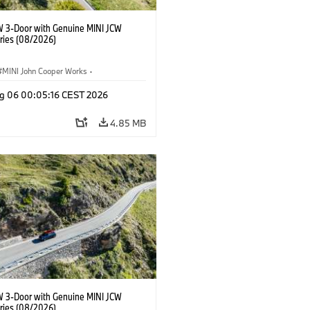
W 3-Door with Genuine MINI JCW
ries (08/2026)
MINI John Cooper Works
·
ooper Works
·
g 06 00:05:16 CEST 2026
l Extras, Accessories
4.85 MB
W 3-Door with Genuine MINI JCW
ries (08/2026)