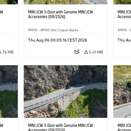
CW
MINI JCW 3-Door with Genuine MINI JCW
MINI JC
Accessories (08/2026)
Accesso
MINI
·
MINI John Cooper Works
·
MINI
·
John Cooper Works
·
John C
Thu Aug 06 00:05:16 CEST 2026
Thu Au
Optional Extras, Accessories
Optiona
4.76 MB
5.41 MB
CW
MINI JCW 3-Door with Genuine MINI JCW
MINI JC
Accessories (08/2026)
Accesso