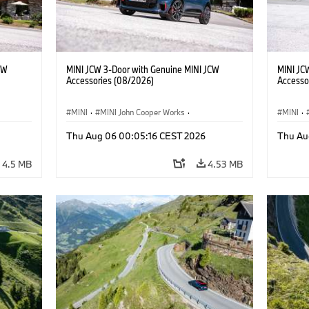
CW
MINI JCW 3-Door with Genuine MINI JCW
MINI JC
Accessories (08/2026)
Accesso
MINI
·
MINI John Cooper Works
·
MINI
·
John Cooper Works
·
John C
Thu Aug 06 00:05:16 CEST 2026
Thu Au
Optional Extras, Accessories
Optiona
4.5 MB
4.53 MB