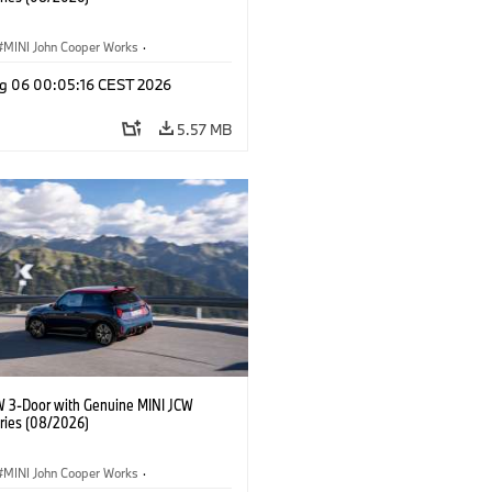
MINI John Cooper Works
·
ooper Works
·
g 06 00:05:16 CEST 2026
l Extras, Accessories
5.57 MB
W 3-Door with Genuine MINI JCW
ries (08/2026)
MINI John Cooper Works
·