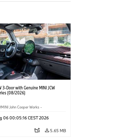
W 3-Door with Genuine MINI JCW
ries (08/2026)
MINI John Cooper Works
·
ooper Works
·
g 06 00:05:16 CEST 2026
l Extras, Accessories
5.65 MB