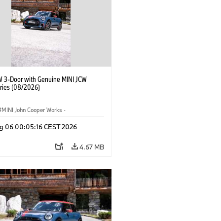
W 3-Door with Genuine MINI JCW
ries (08/2026)
MINI John Cooper Works
·
ooper Works
·
g 06 00:05:16 CEST 2026
l Extras, Accessories
4.67 MB