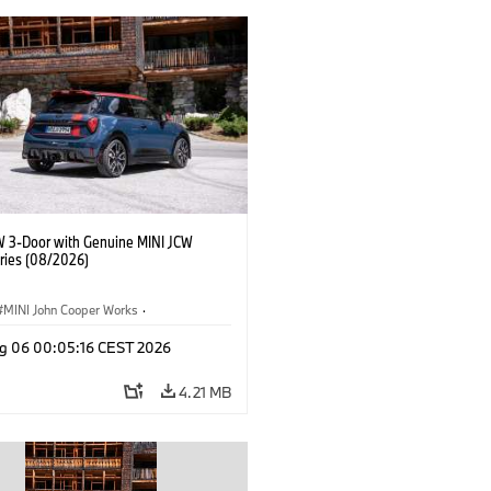
W 3-Door with Genuine MINI JCW
ries (08/2026)
MINI John Cooper Works
·
ooper Works
·
g 06 00:05:16 CEST 2026
l Extras, Accessories
4.21 MB