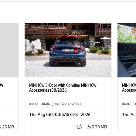
CW
MINI JCW 3-Door with Genuine MINI JCW
MINI JC
Accessories (08/2026)
Accesso
MINI
·
MINI John Cooper Works
·
MINI
·
John Cooper Works
·
John C
Thu Aug 06 00:05:16 CEST 2026
Thu Au
Optional Extras, Accessories
Optiona
4.25 MB
5.79 MB