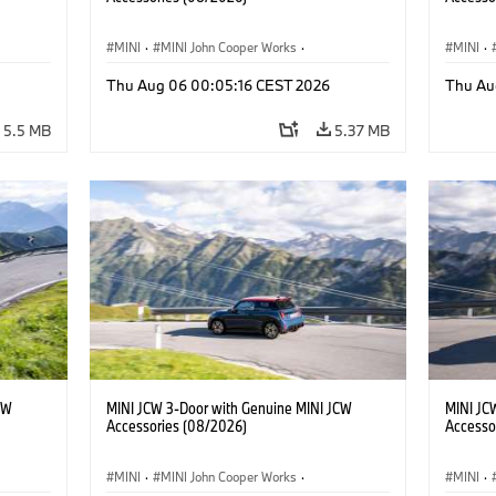
MINI
·
MINI John Cooper Works
·
MINI
·
John Cooper Works
·
John C
Thu Aug 06 00:05:16 CEST 2026
Thu Au
Optional Extras, Accessories
Optiona
5.5 MB
5.37 MB
CW
MINI JCW 3-Door with Genuine MINI JCW
MINI JC
Accessories (08/2026)
Accesso
MINI
·
MINI John Cooper Works
·
MINI
·