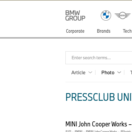
Corporate
Brands
Tech
Enter search terms...
Article
Photo
PRESSCLUB UNI
MINI John Cooper Works –
J01
·
MINI
·
MINI John Cooper Works
·
Electric