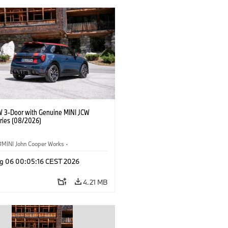
W 3-Door with Genuine MINI JCW
ries (08/2026)
MINI John Cooper Works
·
ooper Works
·
g 06 00:05:16 CEST 2026
l Extras, Accessories
4.21 MB