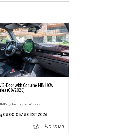
W 3-Door with Genuine MINI JCW
ries (08/2026)
MINI John Cooper Works
·
ooper Works
·
g 06 00:05:16 CEST 2026
l Extras, Accessories
5.65 MB