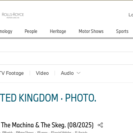
Lo
nology
People
Heritage
Motor Shows
Sports
TV Footage
Video
Audio
TED KINGDOM · PHOTO.
 The Machina & The Skeg. (08/2025)
·
Munich
·
Motor Shows
·
Europe
·
Special Vehicles
·
Lifestyle