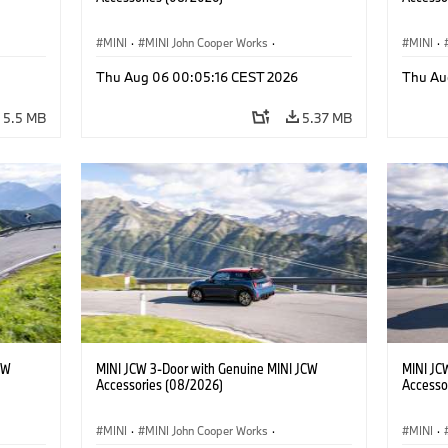
MINI
·
MINI John Cooper Works
·
MINI
·
John Cooper Works
·
John C
Thu Aug 06 00:05:16 CEST 2026
Thu Au
Optional Extras, Accessories
Optiona
5.5 MB
5.37 MB
CW
MINI JCW 3-Door with Genuine MINI JCW
MINI JC
Accessories (08/2026)
Accesso
MINI
·
MINI John Cooper Works
·
MINI
·