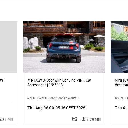
CW
MINI JCW 3-Door with Genuine MINI JCW
MINI JC
Accessories (08/2026)
Accesso
MINI
·
MINI John Cooper Works
·
MINI
·
John Cooper Works
·
John C
Thu Aug 06 00:05:16 CEST 2026
Thu Au
Optional Extras, Accessories
Optiona
4.25 MB
5.79 MB