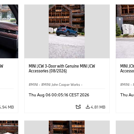
CW
MINI JCW 3-Door with Genuine MINI JCW
MINI JC
Accessories (08/2026)
Accesso
MINI
·
MINI John Cooper Works
·
MINI
·
John Cooper Works
·
John C
Thu Aug 06 00:05:16 CEST 2026
Thu Au
Optional Extras, Accessories
Optiona
4.94 MB
4.81 MB