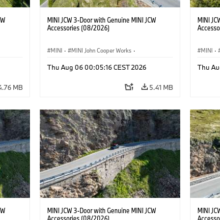
CW
MINI JCW 3-Door with Genuine MINI JCW
MINI JC
Accessories (08/2026)
Accesso
MINI
·
MINI John Cooper Works
·
MINI
·
John Cooper Works
·
John C
Thu Aug 06 00:05:16 CEST 2026
Thu Au
Optional Extras, Accessories
Optiona
4.76 MB
5.41 MB
CW
MINI JCW 3-Door with Genuine MINI JCW
MINI JC
Accessories (08/2026)
Accesso