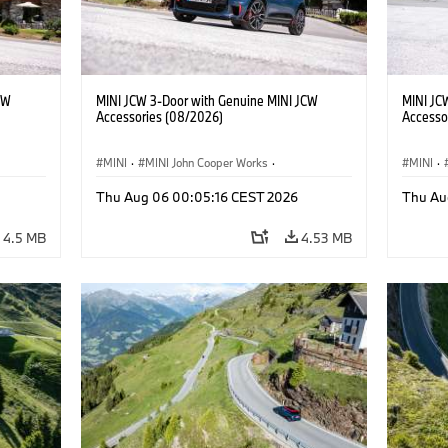
CW
MINI JCW 3-Door with Genuine MINI JCW
MINI JC
Accessories (08/2026)
Accesso
MINI
·
MINI John Cooper Works
·
MINI
·
John Cooper Works
·
John C
Thu Aug 06 00:05:16 CEST 2026
Thu Au
Optional Extras, Accessories
Optiona
4.5 MB
4.53 MB