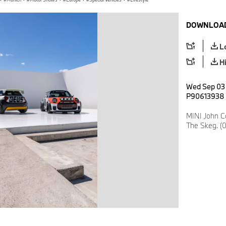
DOWNLOAD
L
H
Wed Sep 03 
P90613938
MINI John C
The Skeg. (