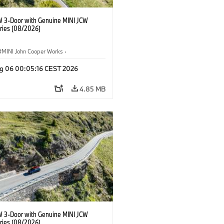
W 3-Door with Genuine MINI JCW
ries (08/2026)
MINI John Cooper Works
·
ooper Works
·
g 06 00:05:16 CEST 2026
l Extras, Accessories
4.85 MB
W 3-Door with Genuine MINI JCW
ries (08/2026)