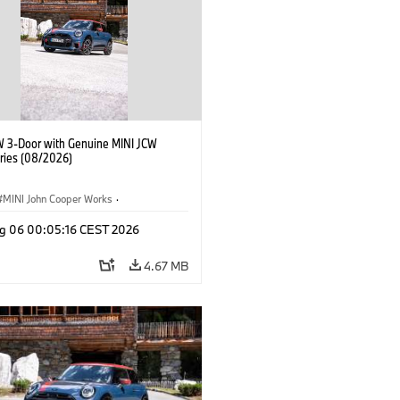
W 3-Door with Genuine MINI JCW
ries (08/2026)
MINI John Cooper Works
·
ooper Works
·
g 06 00:05:16 CEST 2026
l Extras, Accessories
4.67 MB