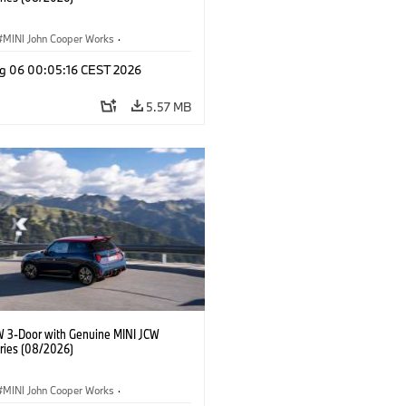
MINI John Cooper Works
·
ooper Works
·
g 06 00:05:16 CEST 2026
l Extras, Accessories
5.57 MB
W 3-Door with Genuine MINI JCW
ries (08/2026)
MINI John Cooper Works
·