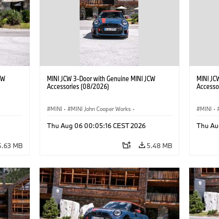
CW
MINI JCW 3-Door with Genuine MINI JCW
MINI JC
Accessories (08/2026)
Accesso
MINI
·
MINI John Cooper Works
·
MINI
·
John Cooper Works
·
John C
Thu Aug 06 00:05:16 CEST 2026
Thu Au
Optional Extras, Accessories
Optiona
5.63 MB
5.48 MB