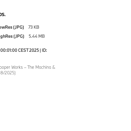
S.
owRes (JPG)
73 KB
ighRes (JPG)
5.44 MB
00:01:00 CEST 2025 | ID:
ooper Works – The Machina &
08/2025)