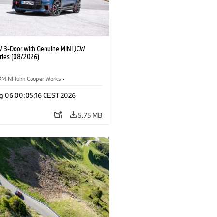
W 3-Door with Genuine MINI JCW
ries (08/2026)
MINI John Cooper Works
·
ooper Works
·
g 06 00:05:16 CEST 2026
l Extras, Accessories
5.75 MB