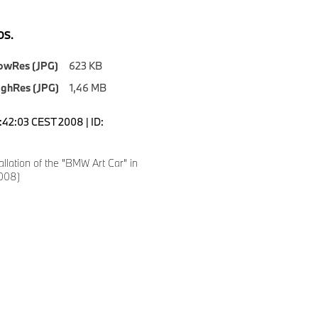
S.
owRes (JPG)
623 KB
ighRes (JPG)
1,46 MB
5:42:03 CEST 2008 | ID:
tallation of the "BMW Art Car" in
008)