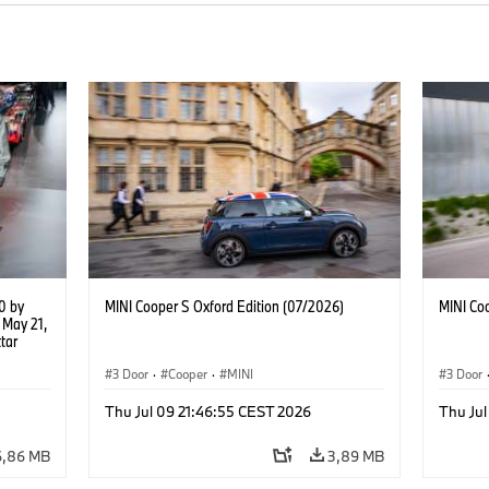
0 by
MINI Cooper S Oxford Edition (07/2026)
MINI Co
 May 21,
tar
nworks
 M
3 Door
·
Cooper
·
MINI
3 Door
Thu Jul 09 21:46:55 CEST 2026
Thu Jul
6,86 MB
3,89 MB