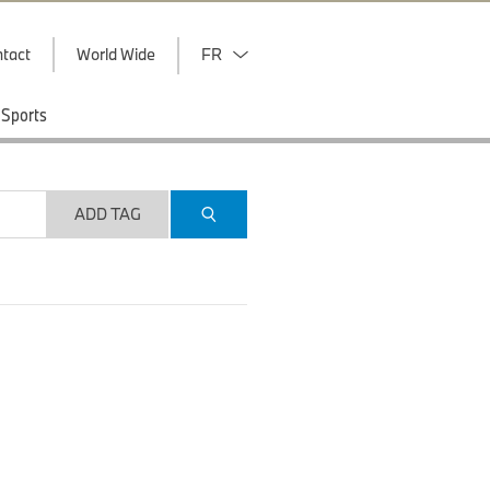
tact
World Wide
FR
Sports
ADD TAG