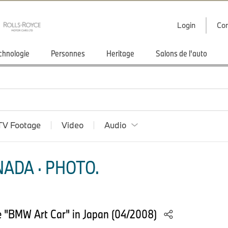
Login
Con
chnologie
Personnes
Heritage
Salons de l'auto
TV Footage
Video
Audio
ADA · PHOTO.
 the "BMW Art Car" in Japan (04/2008)