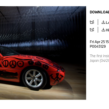
DOWNLOAD
L
H
Fri Apr 25 1
P0045129
The first ins
Japan (04/2