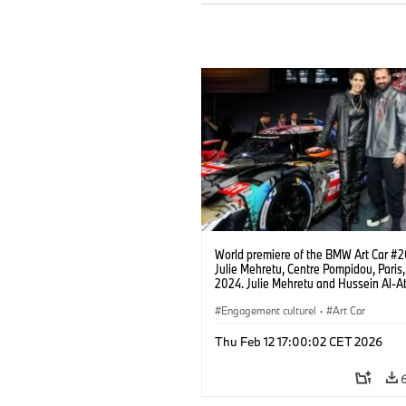
World premiere of the BMW Art Car #2
Julie Mehretu, Centre Pompidou, Paris,
2024. Julie Mehretu and Hussein Al-At
(Director Automotive Design at Desig
and responsible designer of the BMW
Engagement culturel
·
Art Car
Hybrid V8). (05/2024)
Thu Feb 12 17:00:02 CET 2026