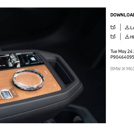
DOWNLOAD
L
H
Tue May 24 
P9046409
BMW iX M60