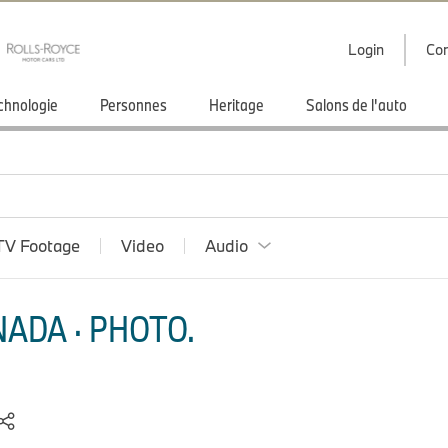
Login
Con
chnologie
Personnes
Heritage
Salons de l'auto
TV Footage
Video
Audio
ADA · PHOTO.