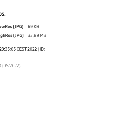
S.
owRes (JPG)
69 KB
ighRes (JPG)
33,89 MB
23:35:05 CEST 2022 | ID:
5
 (05/2022).