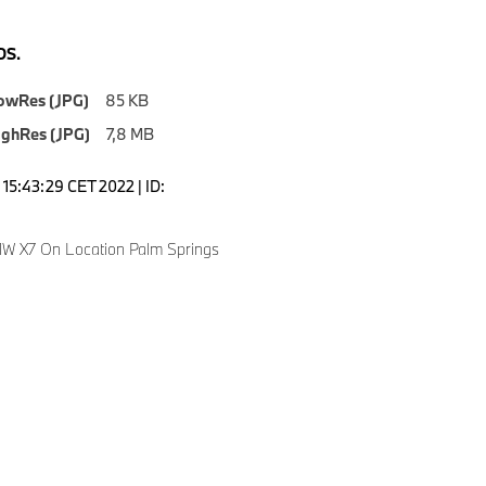
S.
owRes (JPG)
85 KB
ighRes (JPG)
7,8 MB
15:43:29 CET 2022 | ID:
W X7 On Location Palm Springs