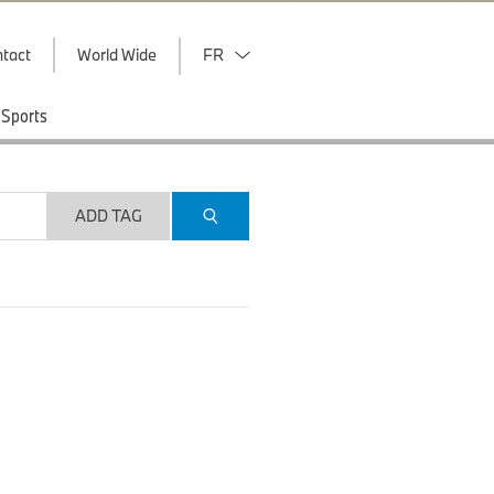
tact
World Wide
FR
Sports
ADD TAG