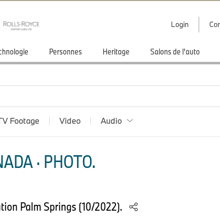
Login
Con
chnologie
Personnes
Heritage
Salons de l'auto
TV Footage
Video
Audio
ADA · PHOTO.
ion Palm Springs (10/2022).