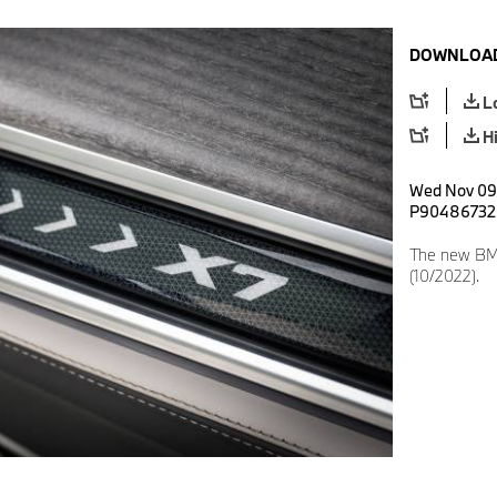
DOWNLOAD
L
H
Wed Nov 09 
P90486732
The new BM
(10/2022).