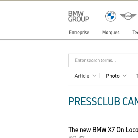
Entreprise
Marques
Te
Enter search terms...
Article
Photo
PRESSCLUB CAN
The new BMW X7 On Locat
G07
·
X7