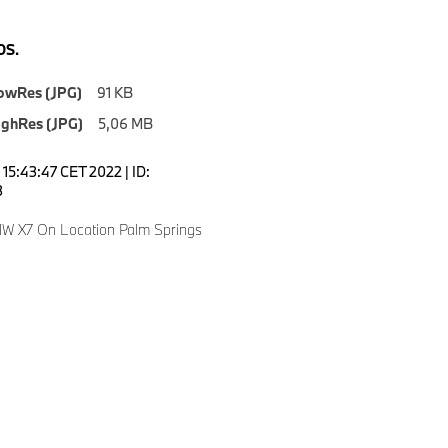
S.
owRes (JPG)
91 KB
ighRes (JPG)
5,06 MB
15:43:47 CET 2022 | ID:
3
W X7 On Location Palm Springs