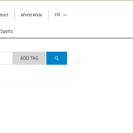
tact
World Wide
FR
Sports
ADD TAG