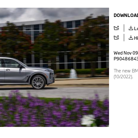
DOWNLOAD
L
H
Wed Nov 09 
P9048684
The new BM
(10/2022).