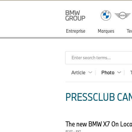
Entreprise
Marques
Te
Enter search terms...
Article
Photo
PRESSCLUB CAN
The new BMW X7 On Locat
G07
·
X7