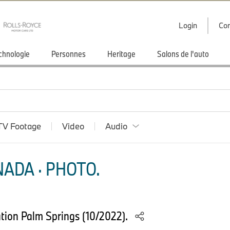
Login
Con
chnologie
Personnes
Heritage
Salons de l'auto
TV Footage
Video
Audio
ADA · PHOTO.
ion Palm Springs (10/2022).