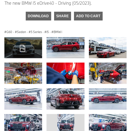
The new BMW i5 eDrive40 - Driving (05/2023).
DOWNLOAD
SHARE
ADD TO CART
G60
·
Sedan
·
5 Series
·
i5
·
BMW i