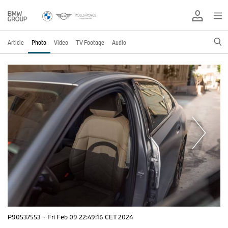
Article
Photo
Video
TV Footage
Audio
P90537553
·
Fri Feb 09 22:49:16 CET 2024