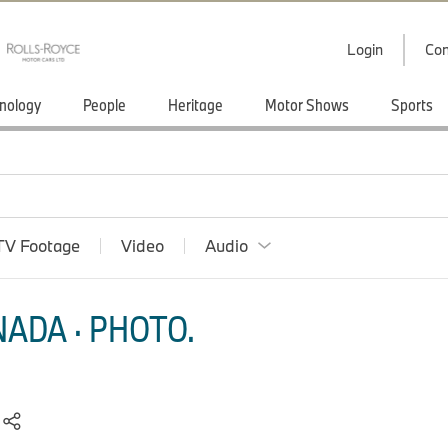
Login
Con
nology
People
Heritage
Motor Shows
Sports
TV Footage
Video
Audio
ADA · PHOTO.