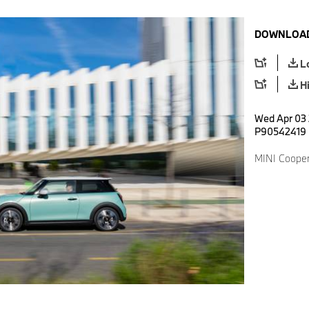
DOWNLOAD
L
H
Wed Apr 03 
P90542419
MINI Cooper