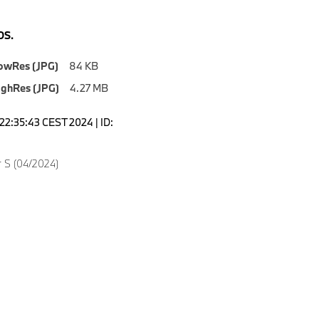
S.
owRes (JPG)
84 KB
ighRes (JPG)
4.27 MB
22:35:43 CEST 2024 | ID:
 S (04/2024)