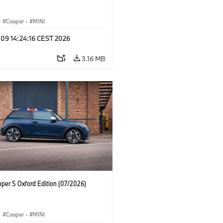
·
Cooper
·
MINI
 09 14:24:16 CEST 2026
3.16 MB
oper S Oxford Edition (07/2026)
·
Cooper
·
MINI