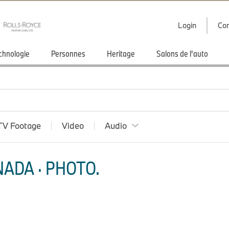
Login
Con
chnologie
Personnes
Heritage
Salons de l'auto
TV Footage
Video
Audio
ADA · PHOTO.