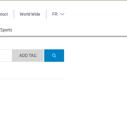
tact
World Wide
FR
Sports
ADD TAG