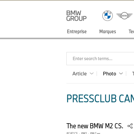
Entreprise
Marques
Te
Enter search terms...
Article
Photo
PRESSCLUB CAN
The new BMW M2 CS.
G87 CS
·
M2
·
M Cars