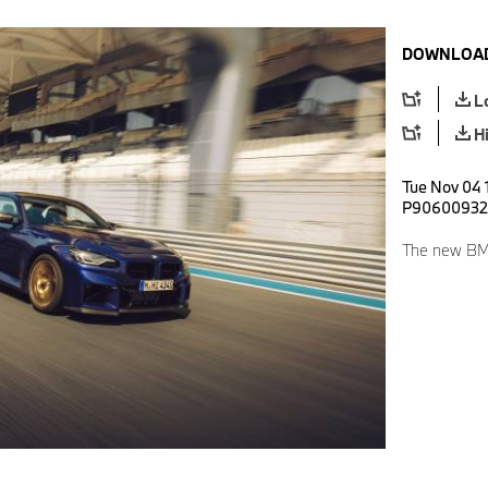
DOWNLOAD
L
H
Tue Nov 04 
P90600932
The new BM