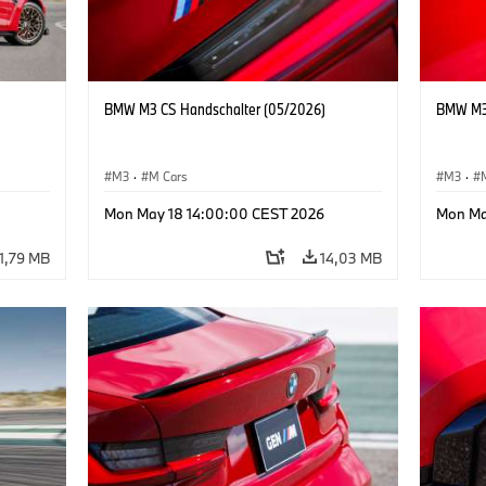
BMW M3 CS Handschalter (05/2026)
BMW M3 
M3
·
M Cars
M3
·
Mon May 18 14:00:00 CEST 2026
Mon Ma
11,79 MB
14,03 MB