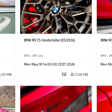
BMW M3 CS Handschalter (05/2026)
BMW M3 
M3
·
M Cars
M3
·
Mon May 18 14:00:00 CEST 2026
Mon Ma
1,05 MB
11,58 MB