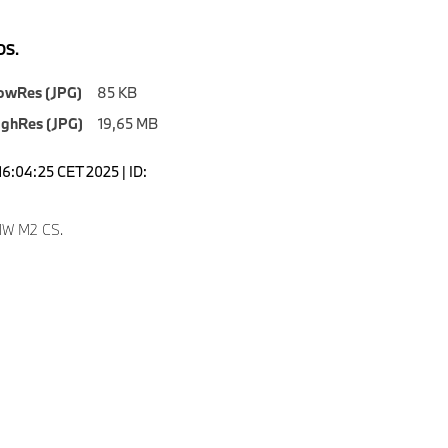
S.
owRes (JPG)
85 KB
ighRes (JPG)
19,65 MB
16:04:25 CET 2025 | ID:
W M2 CS.