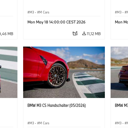
M3
·
M Cars
M3
·
Mon May 18 14:00:00 CEST 2026
Mon Ma
9,46 MB
11,12 MB
BMW M3 CS Handschalter (05/2026)
BMW M3 
M3
·
M Cars
M3
·