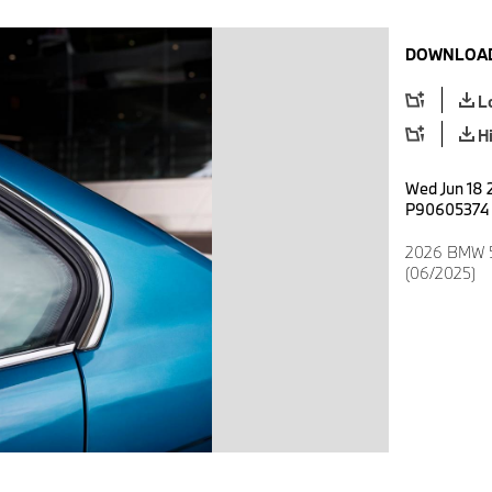
DOWNLOAD
L
H
Wed Jun 18 
P90605374
2026 BMW 54
(06/2025)