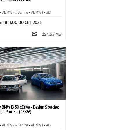
·
BMW
·
Berline
·
BMW i
·
i3
r 18 11:00:00 CET 2026
4,53 MB
 BMW i3 50 xDrive - Design Sketches
ign Process (03/26)
·
BMW
·
Berline
·
BMW i
·
i3