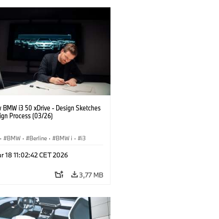
 BMW i3 50 xDrive - Design Sketches
ign Process (03/26)
·
BMW
·
Berline
·
BMW i
·
i3
r 18 11:02:42 CET 2026
3,77 MB