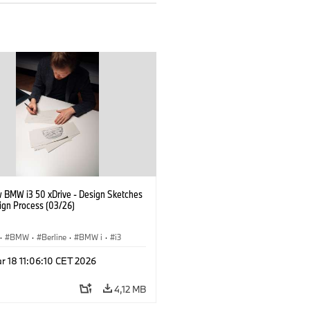
 BMW i3 50 xDrive - Design Sketches
ign Process (03/26)
·
BMW
·
Berline
·
BMW i
·
i3
r 18 11:06:10 CET 2026
4,12 MB