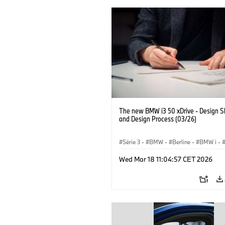
The new BMW i3 50 xDrive - Design S
and Design Process (03/26)
Série 3
·
BMW
·
Berline
·
BMW i
·
Wed Mar 18 11:04:57 CET 2026