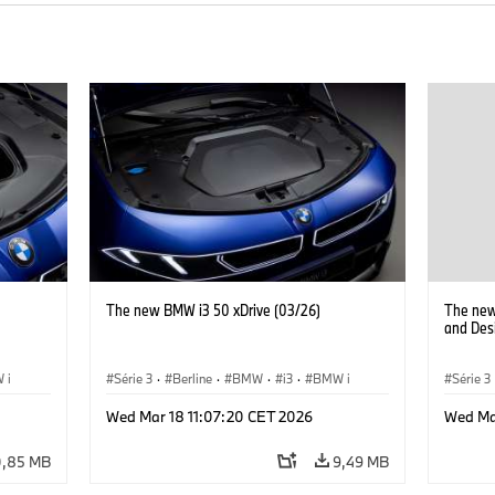
The new BMW i3 50 xDrive (03/26)
The new
and Des
 i
Série 3
·
Berline
·
BMW
·
i3
·
BMW i
Série 3
Wed Mar 18 11:07:20 CET 2026
Wed Ma
0,85 MB
9,49 MB