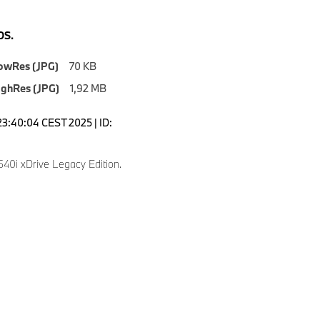
S.
owRes (JPG)
70 KB
ighRes (JPG)
1,92 MB
23:40:04 CEST 2025 | ID:
0i xDrive Legacy Edition.