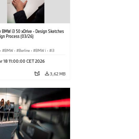
 BMW i3 50 xDrive - Design Sketches
ign Process (03/26)
·
BMW
·
Berline
·
BMW i
·
i3
r 18 11:00:00 CET 2026
3,62 MB