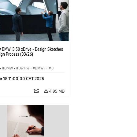
 BMW i3 50 xDrive - Design Sketches
ign Process (03/26)
·
BMW
·
Berline
·
BMW i
·
i3
r 18 11:00:00 CET 2026
4,95 MB