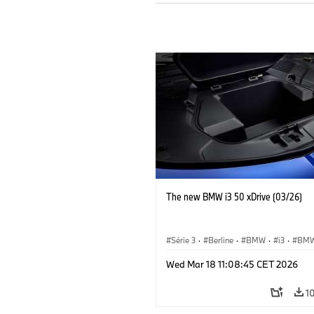
The new BMW i3 50 xDrive (03/26)
Série 3
·
Berline
·
BMW
·
i3
·
BMW
Wed Mar 18 11:08:45 CET 2026
1