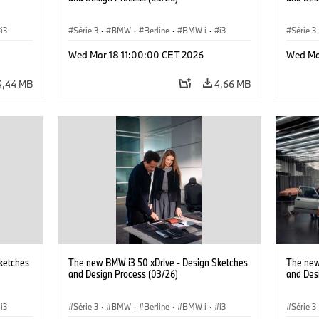
i3
Série 3
·
BMW
·
Berline
·
BMW i
·
i3
Série 3
Wed Mar 18 11:00:00 CET 2026
Wed Ma
4,44 MB
4,66 MB
ketches
The new BMW i3 50 xDrive - Design Sketches
The new
and Design Process (03/26)
and Des
i3
Série 3
·
BMW
·
Berline
·
BMW i
·
i3
Série 3