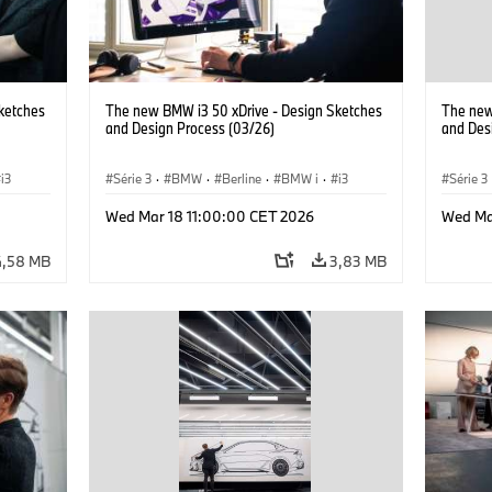
ketches
The new BMW i3 50 xDrive - Design Sketches
The new
and Design Process (03/26)
and Des
i3
Série 3
·
BMW
·
Berline
·
BMW i
·
i3
Série 3
Wed Mar 18 11:00:00 CET 2026
Wed Ma
4,58 MB
3,83 MB