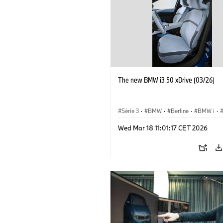
The new BMW i3 50 xDrive (03/26)
Série 3
·
BMW
·
Berline
·
BMW i
·
Wed Mar 18 11:01:17 CET 2026