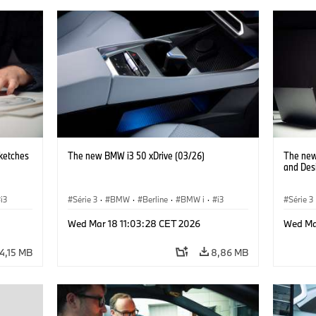
ketches
The new BMW i3 50 xDrive (03/26)
The new
and Des
i3
Série 3
·
BMW
·
Berline
·
BMW i
·
i3
Série 3
Wed Mar 18 11:03:28 CET 2026
Wed Ma
4,15 MB
8,86 MB