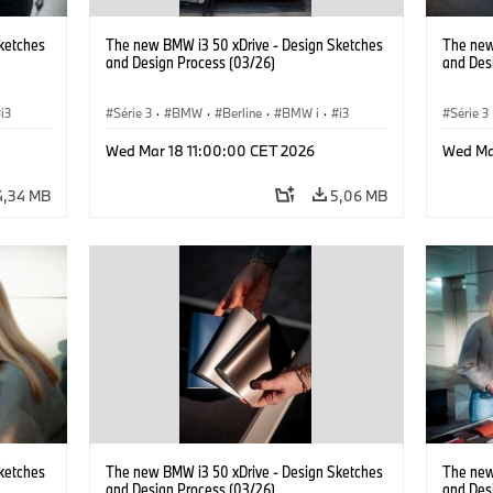
ketches
The new BMW i3 50 xDrive - Design Sketches
The new
and Design Process (03/26)
and Des
i3
Série 3
·
BMW
·
Berline
·
BMW i
·
i3
Série 3
Wed Mar 18 11:00:00 CET 2026
Wed Ma
4,34 MB
5,06 MB
ketches
The new BMW i3 50 xDrive - Design Sketches
The new
and Design Process (03/26)
and Des