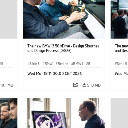
The new BMW i3 50 xDrive - Design Sketches
The new
and Design Process (03/26)
and Des
i3
Série 3
·
BMW
·
Berline
·
BMW i
·
i3
Série 3
Wed Mar 18 11:00:00 CET 2026
Wed Ma
10,1 MB
5,13 MB