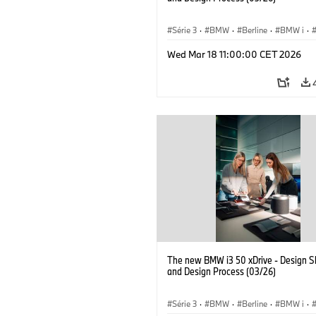
Série 3
·
BMW
·
Berline
·
BMW i
·
Wed Mar 18 11:00:00 CET 2026
The new BMW i3 50 xDrive - Design S
and Design Process (03/26)
Série 3
·
BMW
·
Berline
·
BMW i
·