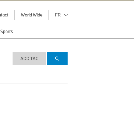
tact
World Wide
FR
Sports
ADD TAG