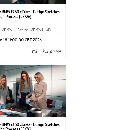
 BMW i3 50 xDrive - Design Sketches
ign Process (03/26)
·
BMW
·
Berline
·
BMW i
·
i3
r 18 11:00:00 CET 2026
4,49 MB
 BMW i3 50 xDrive - Design Sketches
ign Process (03/26)