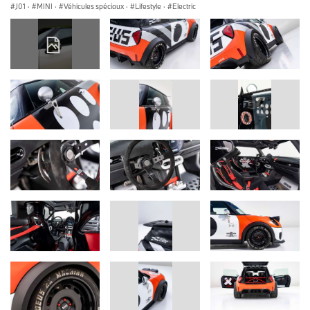
J01
·
MINI
·
Véhicules spéciaux
·
Lifestyle
·
Electric