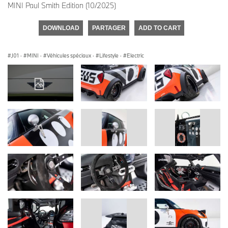
MINI Paul Smith Edition (10/2025)
DOWNLOAD
PARTAGER
ADD TO CART
J01
·
MINI
·
Véhicules spéciaux
·
Lifestyle
·
Electric