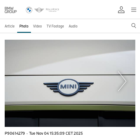
Article
Photo
Video
TV Footage
Audio
P90614279
·
Tue Nov 04 15:35:09 CET 2025