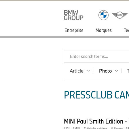
Entreprise
Marques
Te
Enter search terms...
Article
Photo
PRESSCLUB CAN
MINI Paul Smith Edition 
J01
·
MINI
·
Véhicules spéciaux
·
Lifestyle
·
E