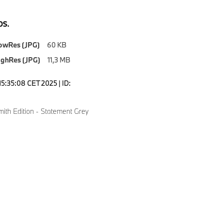
S.
owRes (JPG)
60 KB
ighRes (JPG)
11,3 MB
15:35:08 CET 2025 | ID:
ith Edition - Statement Grey