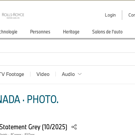
Login
Con
chnologie
Personnes
Heritage
Salons de l'auto
TV Footage
Video
Audio
ADA · PHOTO.
- Statement Grey (10/2025)
lectric
·
Cooper
·
3 Door