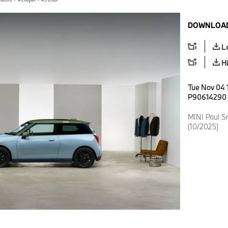
DOWNLOAD
L
H
Tue Nov 04 
P90614290
MINI Paul Sm
(10/2025)