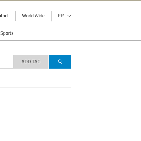
tact
World Wide
FR
Sports
ADD TAG