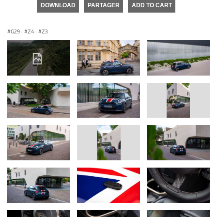
DOWNLOAD
PARTAGER
ADD TO CART
G29
·
Z4
·
Z3