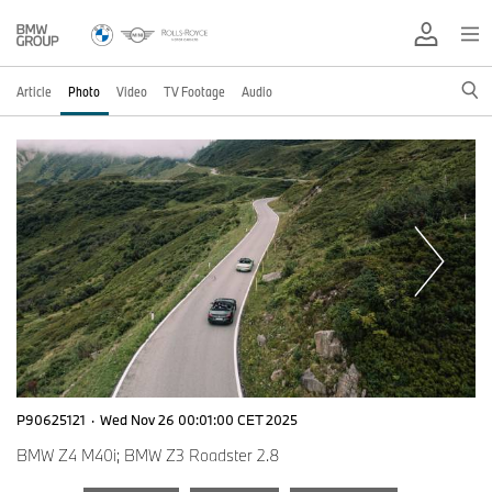
Article
Photo
Video
TV Footage
Audio
P90625121
·
Wed Nov 26 00:01:00 CET 2025
BMW Z4 M40i; BMW Z3 Roadster 2.8