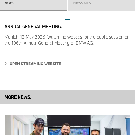
Zelená San Remo Green se z nabídky vyřazuje.
NEWS
PRESS KITS
BMW R 12.
Volitelná výbava: M Lehká baterie (kromě Brazílie).
ANNUAL GENERAL MEETING.
Option 719: Černý světlomet nahrazuje stříbrný.
Volitelná výbava 719 „Beryllium“: Nové barevné provedení
Munich, 13 May 2026. Watch the webcast of the public session of
metalický lak Meteoric Dust II. Option 719 stříbrný metalický
the 106th Annual General Meeting of BMW AG.
lak „Thorium“ Avus Silver se z nabídky vyřazuje.
Nový modrý metalický lak Gravityblue za příplatek. Červená
Aventurin Red se z nabídky vyřazuje.
OPEN STREAMING WEBSITE
MORE NEWS.