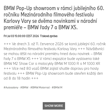
BMW Pop-Up showroom v rámci jubilejního 60.
ročníku Mezinárodního filmového festivalu
Karlovy Vary se dvěma novinkami v národní
premiéře – BMW řady 7 a BMW X5.
Fri Jul 03 15:00:00 CEST 2026
Tisková zpráva
+++ Ve dnech 3. až 11. července 2026 se koná jubilejní 60. ročník
Mezinárodního filmového festivalu Karlovy Vary +++ Návštěvníci
se mohou těšit na národní premiéru hned dvou novinek – BMW
řady 7 a BMW X5 +++ V rámci expozice bude vystaveno také
BMW M2 Show Car a motocykly BMW M 1000 R a M 1000 XR
+++ Více než 80 vozů BMW zajistí shuttle dopravu pro hosty
festivalu +++ BMW Pop-Up showroom bude otevřen každý den
od 8 do 18 hodin +++
Autosalony
·
BMW
·
BMW Motorrad
·
BMW M
SHOW MORE