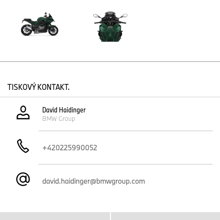
stávají se samostatnou volitelnou výbavou. Paket Ride Pro
lze kombinovat se sníženým podvozkem.
Ride Pro: Nové barevné provedení zelený metalický lak
Sage Green. Matná bílá barva White Aluminium se z
nabídky vyřazuje.
BMW R 1300 GS.
Volitelná výbava: Přizpůsobený paket Innovation. Adaptivní
TISKOVÝ KONTAKT.
režimy světla jsou součástí paketu Innovation a individuální
volitelné výbavy.
Základní: Nový nemetalický červený lak Racingred.
David Haidinger
Nemetalický bílý lak Lightwhite se z nabídky vyřazuje.
BMW Group
Option 719 „Biscaya“: Nová barevná kombinace modrý
metalický lak Imperial Blue/matný bílý metalický lak White
+420225990052
Aluminium. Option 719 „Tramuntana“ Aurelius Green se z
nabídky vyřazuje.
BMW R 12 nineT.
david.haidinger@bmwgroup.com
Volitelná výbava: M Lehká baterie (kromě Brazílie).
Option 719: Černý světlomet nahrazuje stříbrný.
Nové barevné provedení modrý metalický lak Imperial Blue.