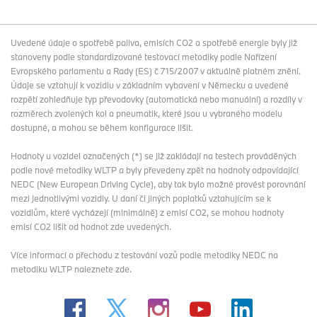
Uvedené údaje o spotřebě paliva, emisích CO2 a spotřebě energie byly již
stanoveny podle standardizované testovací metodiky podle Nařízení
Evropského parlamentu a Rady (ES) č 715/2007 v aktuálně platném znění.
Údaje se vztahují k vozidlu v základním vybavení v Německu a uvedené
rozpětí zohledňuje typ převodovky (automatická nebo manuální) a rozdíly v
rozměrech zvolených kol a pneumatik, které jsou u vybraného modelu
dostupné, a mohou se během konfigurace lišit.
Hodnoty u vozidel označených (*) se již zakládají na testech prováděných
podle nové metodiky WLTP a byly převedeny zpět na hodnoty odpovídající
NEDC (New European Driving Cycle), aby tak bylo možné provést porovnání
mezi jednotlivými vozidly. U daní či jiných poplatků vztahujícím se k
vozidlům, které vycházejí (minimálně) z emisí CO2, se mohou hodnoty
emisí CO2 lišit od hodnot zde uvedených.
Více informací o přechodu z testování vozů podle metodiky NEDC na
metodiku WLTP
naleznete zde
.