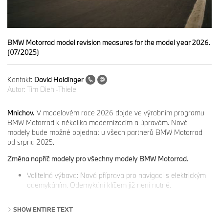
BMW Motorrad model revision measures for the model year 2026.
(07/2025)
Kontakt:
David Haidinger
Autor:
Tim Diehl-Thiele
Mnichov.
V modelovém roce 2026 dojde ve výrobním programu
BMW Motorrad k několika modernizacím a úpravám. Nové
modely bude možné objednat u všech partnerů BMW Motorrad
od srpna 2025.
Změna napříč modely pro všechny modely BMW Motorrad.
Volitelná výbava: Nová příprava pro navigaci s elektrickým
odemykáním. Odemykání klíčem již není nutné.
BMW M 1000 XR.
SHOW ENTIRE TEXT
Exkluzivní dodatečné barevné provedení matně zelený