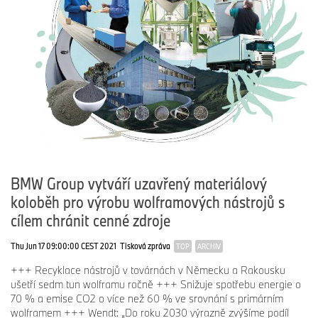
BMW Group vytváří uzavřený materiálový
koloběh pro výrobu wolframových nástrojů s
cílem chránit cenné zdroje
Thu Jun 17 09:00:00 CEST 2021
Tisková zpráva
TOP
ARCHIV
+++ Recyklace nástrojů v továrnách v Německu a Rakousku
ušetří sedm tun wolframu ročně +++ Snižuje spotřebu energie o
70 % a emise CO2 o více než 60 % ve srovnání s primárním
wolframem +++ Wendt: „Do roku 2030 výrazně zvýšíme podíl