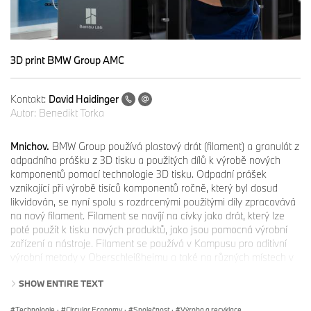
3D print BMW Group AMC
Kontakt:
David Haidinger
Autor:
Benedikt Torka
Mnichov.
BMW Group používá plastový drát (filament) a granulát z
odpadního prášku z 3D tisku a použitých dílů k výrobě nových
komponentů pomocí technologie 3D tisku. Odpadní prášek
vznikající při výrobě tisíců komponentů ročně, který byl dosud
likvidován, se nyní spolu s rozdrcenými použitými díly zpracovává
na nový filament. Filament se navíjí na cívky jako drát, který lze
poté použít k tisku nových produktů, jako jsou pomocná výrobní
zařízení a nástroje. Filament se používá v Kampusu pro aditivní
výrobní metody v Oberschleißheimu a také na různých místech v
rámci globální výrobní sítě BMW Group. Kromě recyklovaného
SHOW ENTIRE TEXT
filamentu pro proces Fused Filament Fabrication (FFF) poskytuje
kampus také recyklovaný granulát pro použití v technologii Fused
Technologie
·
Circular Economy
·
Společnost
·
Výroba a recyklace