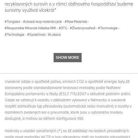
recyklovaných surovin a v rámci oběhového hospodářství budeme
suroviny využívat vícekrát“
Tungsten
·
closed-loop material cycle
·
Raw Materials
·
Responsible Minerals Initiative RMI
·
3TG
·
Životní prostředí
·
Technologie
·
Technologie
·
Společnost
·
Lokace
SHOW MORE
Uvedené údaje o spotřebě paliva, emisích CO2 a spotřebě energie byly již
stanoveny podle standardizované testovací metodiky podle Nařízení
Evropského parlamentu a Rady (ES) č 715/2007 v aktuálně platném znění.
Údaje se vztahují k vozidlu v základním vybavení v Německu a uvedené
rozpětí zohledňuje typ převodovky (automatická nebo manuální) a rozdíly v
rozměrech zvolených kol a pneumatik, které jsou u vybraného modelu
dostupné, a mohou se během konfigurace lišit.
Hodnoty u vozidel označených (*) se již zakládají na testech prováděných
podle nové metodiky WLTP a byly převedeny zpět na hodnoty odpovídající