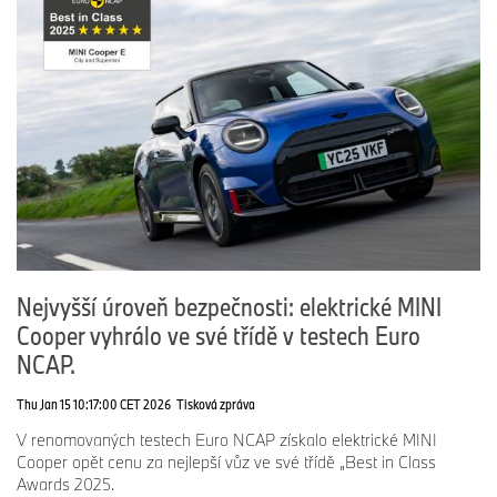
2002
MINI dosahuje milníku 100 000 vozů
vyrobených v Oxfordu.
2004
Premiéra MINI Cooper S Cabrio.
2006
Premiéra MINI Cooper S s kitem John Cooper
Works GP.
Premiéra třetí generace MINI.
2008
Premiéra MINI Clubman.
Uvedení druhé generace MINI Cabrio.
Nejvyšší úroveň bezpečnosti: elektrické MINI
2009
Zahájení testů MINI E.
Cooper vyhrálo ve své třídě v testech Euro
2010
Premiéra MINI Countryman.
NCAP.
2014
MINI poprvé představuje 5dveřový Cooper.
Thu Jan 15 10:17:00 CET 2026
Tisková zpráva
2015
Premiéra nového MINI Clubman.
V renomovaných testech Euro NCAP získalo elektrické MINI
2016
Oznámena třetí generace MINI Cabrio.
Cooper opět cenu za nejlepší vůz ve své třídě „Best in Class
Awards 2025.
2017
Premiéra druhé generace MINI Countryman.