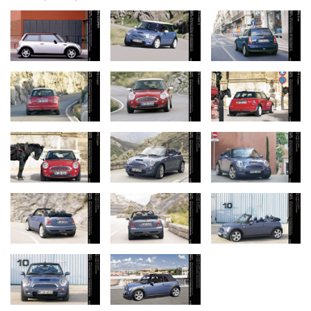
kvalitou a moderním duchem.
„Oslava 25 let moderního MINI je skutečně milníkem. Naše
nezaměnitelné britské kořeny, jedinečný design, pocit z jízdy jako
v motokáře a hravý duch učinily z MINI globální ikonu. Již více než
čtvrt století přispívá odbornost BMW Group k trvalému úspěchu
MINI. Díky našemu oddanému globálnímu týmu značka MINI i
nadále vzrušuje a inspiruje celé generace řidičů,“ řekl Jean-
Philippe Parain, šéf MINI.
Současná modelová řada je nejrozsáhlejší a nejrozmanitější v
historii značky a zahrnuje pět modelů, z nichž každý odráží svůj
vlastní charakter. Nabídka pohonů obsahuje plně elektrické i
hospodárné spalovací motory.
Vlastnit MINI znamená mnohem víc než jen cestovat z bodu A do
bodu B, je to vyjádření individuality. Díky širokým možnostem
individualizace se každé MINI stává skutečným odrazem vkusu a
charakteru svého majitele. Od výběru barev laku až po čalounění
a obložení interiéru lze každý vůz přesně přizpůsobit osobním
preferencím. Během posledních 25 let se objevila celá řada
možností individualizace, jako třeba slavné pruhy na kapotě nebo
originální vícebarevná střecha. Díky inovativní technologii lakování