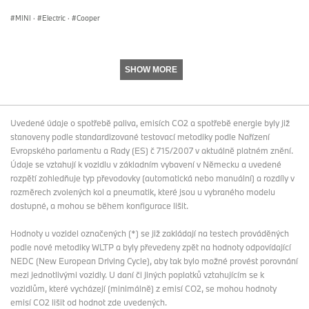
MINI
·
Electric
·
Cooper
2019
MINI slaví 60. výročí značky.
Oznámeno MINI Electric.
2020
V Oxfordu začíná výroba elektrického MINI
SHOW MORE
Cooper SE.
2023
Světová premiéra 5. generace MINI Cooper a 3.
generace MINI Countryman – oba modely jsou k dispozici v
Uvedené údaje o spotřebě paliva, emisích CO2 a spotřebě energie byly již
elektrické i spalovací variantě.
stanoveny podle standardizované testovací metodiky podle Nařízení
Evropského parlamentu a Rady (ES) č 715/2007 v aktuálně platném znění.
2024
Premiéra MINI Aceman.
Údaje se vztahují k vozidlu v základním vybavení v Německu a uvedené
rozpětí zohledňuje typ převodovky (automatická nebo manuální) a rozdíly v
MINI John Cooper Works a Bulldog Racing vítězí
rozměrech zvolených kol a pneumatik, které jsou u vybraného modelu
ve třídě SP3T ve 24hodinovém závodě na Nürburgringu.
dostupné, a mohou se během konfigurace lišit.
Představení nejnovějšího MINI Cooper Cabrio.
Hodnoty u vozidel označených (*) se již zakládají na testech prováděných
2025
Světová premiéra showcarů MINI JCW x Deus
podle nové metodiky WLTP a byly převedeny zpět na hodnoty odpovídající
Ex Machina.
NEDC (New European Driving Cycle), aby tak bylo možné provést porovnání
mezi jednotlivými vozidly. U daní či jiných poplatků vztahujícím se k
Světová premiéra MINI Paul Smith Edition.
vozidlům, které vycházejí (minimálně) z emisí CO2, se mohou hodnoty
emisí CO2 lišit od hodnot zde uvedených.