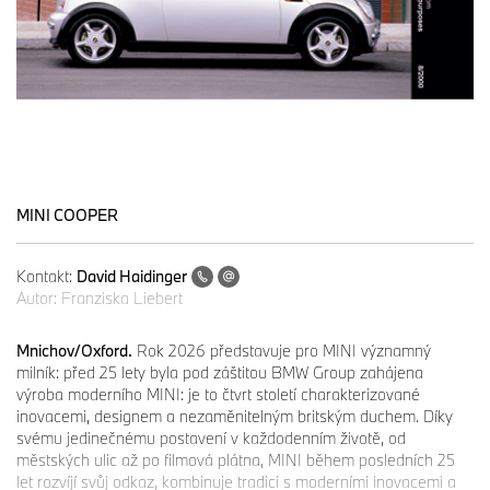
MINI COOPER
Kontakt:
David Haidinger
Autor:
Franziska Liebert
Mnichov/Oxford.
Rok 2026 představuje pro MINI významný
milník: před 25 lety byla pod záštitou BMW Group zahájena
výroba moderního MINI: je to čtvrt století charakterizované
inovacemi, designem a nezaměnitelným britským duchem. Díky
svému jedinečnému postavení v každodenním životě, od
městských ulic až po filmová plátna, MINI během posledních 25
let rozvíjí svůj odkaz, kombinuje tradici s moderními inovacemi a