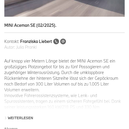
MINI Aceman SE (02/2025).
Kontakt:
Franziska Liebert
Autor:
Julia Prankl
Auf knapp vier Metern Länge bietet der MINI Aceman SE ein
großzügiges Platzangebot für bis zu fünf Passagieren und
zugehöriger Winterausrüstung. Durch die umklappbare
Rückenlehne der hinteren Sitzreihe lässt sich der Gepäckraum
nach Bedarf von 300 Liter Volumen auf bis zu 1.005 Liter
Volumen erweitern.
Innovative Fahrerassistenzsysteme, wie Lenk- und
Spurassistenten, tragen zu einem sicheren Fahrgefühl bei. Dank
seiner leistungsstarken 160 kW/218 PS und 330 Nm
Vorwärtsdrang beschleunigt der MINI Aceman SE von 0 auf 100
WEITERLESEN
km/h in nur 7,1 Sekunden. Das markentypische Fahrgefühl ist
dabei durch seine kraftvolle Agilität und hervorragende
Aceman