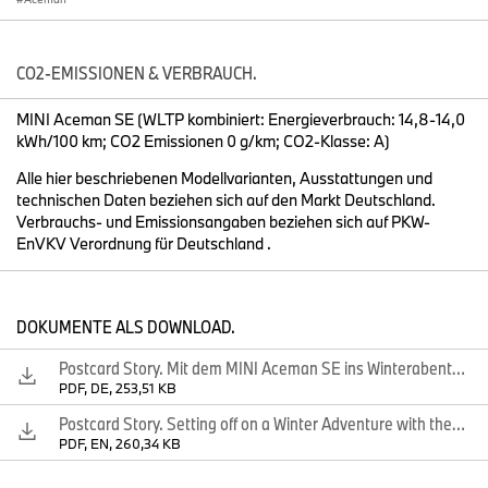
Fahrdynamik garantiert.
CO2-EMISSIONEN & VERBRAUCH.
Mit dieser Veröffentlichung stellen wir neue Bilder des MINI
Aceman zur Verfügung.
MINI Aceman SE (WLTP kombiniert: Energieverbrauch: 14,8-14,0
kWh/100 km; CO2 Emissionen 0 g/km; CO2-Klasse: A)
Bitte wenden Sie sich bei Rückfragen an:
Alle hier beschriebenen Modellvarianten, Ausstattungen und
technischen Daten beziehen sich auf den Markt Deutschland.
Presse- und Öffentlichkeitsarbeit
Verbrauchs- und Emissionsangaben beziehen sich auf PKW-
EnVKV Verordnung für Deutschland .
Franziska Liebert, Pressesprecherin MINI
Telefon: +49-151-601-28030
E-Mail:
franziska.liebert@mini.com
DOKUMENTE ALS DOWNLOAD.
Micaela Sandstede, Leiterin Kommunikation MINI
Telefon: +49-176-601-61611
Postcard Story. Mit dem MINI Aceman SE ins Winterabenteuer
E-Mail:
micaela.sandstede@bmw.de
PDF, DE, 253,51 KB
Postcard Story. Setting off on a Winter Adventure with the MINI Aceman SE
PDF, EN, 260,34 KB