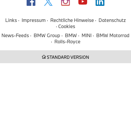
Links
Impressum
Rechtliche Hinweise
Datenschutz
Cookies
News-Feeds
BMW Group
BMW
MINI
BMW Motorrad
Rolls-Royce
STANDARD VERSION
Der MINI Aceman E mit MINI Original Zubehör:
vollelektrisch bereit für jedes Abenteuer.
Wed Jul 15 00:01:00 CEST 2026
Pressemeldung
Der vollelektrische MINI Aceman E ist mit MINI Original Zubehör
bereit für jedes Abenteuer. Der kompakte Crossover verbindet
lokal emissionsfreie Fahrfreude mit flexiblem Stauraum,