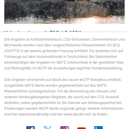
Urlaubsreisen mit BMW & MINI
Elektrofahrzeugen: noch entspannter ans Ziel.
Die Angaben zu Kraftstoffverbrauch, CO2-Emissionen, Stromverbrauch und
Reichweite werden nach dem vorgeschriebenen Messverfahren VO (EU)
2007/715 in der jeweils geltenden Fassung ermittelt. Sie beziehen sich auf
Tue Jul 21 08:30:00 CEST 2026
Pressemeldung
Fahrzeuge auf dem Automobilmarkt in Deutschland. Bei Spannbreiten
- Hohe Preistransparenz, volle Kostenkontrolle und ein weiter
berücksichtigen die Angaben im NEFZ Unterschiede in der gewählten Rad-
gewachsenes BMW Group Charging Netzwerk machen das
und Reifengröße, im WLTP die Auswirkungen jeglicher Sonderausstattung.
Laden unterwegs – gerade auf Reisen – noch einfacher. - Neue
Funktionen in der Fahrzeug-App und im Fahrzeug schaffen
Alle Angaben sind bereits auf Basis des neuen WLTP-Testzyklus ermittelt.
Klarheit über die tatsächlich anfallenden Ladekosten. - Das BMW
Aufgeführte NEFZ-Werte wurden gegebenenfalls auf das NEFZ-
Group Charging Netzwerk bietet allein in Europa bereits 1,1
Messverfahren zurückgerechnet. Für die Bemessung von Steuern und
Millionen Ladepunkte.
anderen fahrzeugbezogenen Abgaben, die (auch) auf den CO2-Ausstoß
abstellen, sowie gegebenenfalls für die Zwecke von fahrzeugspezifischen
J05
·
U25
·
i20
·
U11
·
U10
·
NA5
·
G65
·
iX
·
Ladeinfrastruktur
·
Förderungen werden WLTP-Werte zugrunde gelegt. Weitere Informationen
Technologie
·
BMW i
·
i3
·
Aceman
·
iX3
·
i5
·
Cooper
·
i7
sind hier www.bmw.de/wltp und hier www.dat.de/co2/ zu finden.