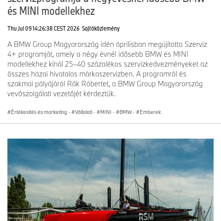
és MINI modellekhez
Thu Jul 09 14:26:38 CEST 2026
Sajtóközlemény
A BMW Group Magyarország idén áprilisban megújította Szerviz
4+ programját, amely a négy évnél idősebb BMW és MINI
modellekhez kínál 25–40 százalékos szervizkedvezményeket az
összes hazai hivatalos márkaszervizben. A programról és
szakmai pályájáról Rák Róbertet, a BMW Group Magyarország
vevőszolgálati vezetőjét kérdeztük.
Értékesítés és marketing
·
Vállalati
·
MINI
·
BMW
·
Emberek