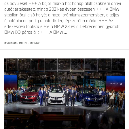
os bővülését +++ A bajor márka hat hónap alatt csaknem annyi
autót értékesített, mint a 2021-es évben összesen +++ A BMW
stabilan őrzi első helyét a hazai prémiumszegmensben, a teljes
újautópiacon pedig a hatodik legnépszerűbb márka +++ Az
értékesítési toplista élére a BMW X3 és a Debrecenben gyártott
BMW iX3 páros állt +++ A BMW ...
Vállalati
·
MINI
·
BMW