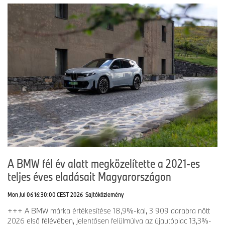
A BMW fél év alatt megközelítette a 2021-es
teljes éves eladásait Magyarországon
Mon Jul 06 16:30:00 CEST 2026
Sajtóközlemény
+++ A BMW márka értékesítése 18,9%-kal, 3 909 darabra nőtt
2026 első félévében, jelentősen felülmúlva az újautópiac 13,3%-