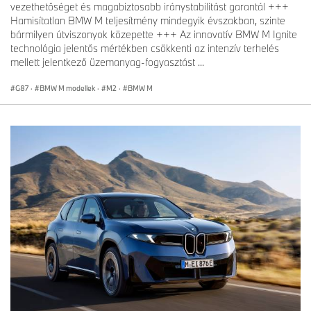
vezethetőséget és magabiztosabb iránystabilitást garantál +++
Hamisítatlan BMW M teljesítmény mindegyik évszakban, szinte
bármilyen útviszonyok közepette +++ Az innovatív BMW M Ignite
technológia jelentős mértékben csökkenti az intenzív terhelés
mellett jelentkező üzemanyag-fogyasztást ...
G87
·
BMW M modellek
·
M2
·
BMW M