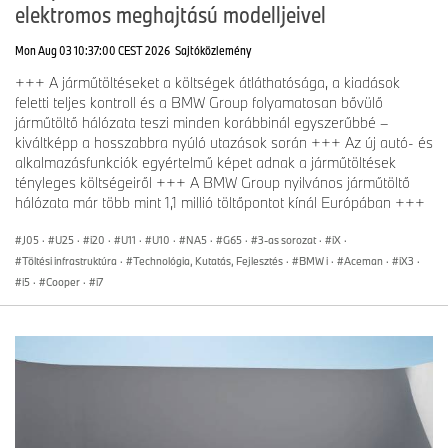
elektromos meghajtású modelljeivel
BMW M340i xDrive Touring
288 / 392
7,9
Mon Aug 03 10:37:00 CEST 2026
Sajtóközlemény
+++ A járműtöltéseket a költségek átláthatósága, a kiadások
feletti teljes kontroll és a BMW Group folyamatosan bővülő
járműtöltő hálózata teszi minden korábbinál egyszerűbbé –
BMW 4-es sorozat
Teljesítmény
Üzemanyag-
kiváltképp a hosszabbra nyúló utazások során +++ Az új autó- és
(kW / lóerő)
fogyasztás (WLTP,
alkalmazásfunkciók egyértelmű képet adnak a járműtöltések
EnVKV)
tényleges költségeiről +++ A BMW Group nyilvános járműtöltő
(liter / 100 km)
hálózata már több mint 1,1 millió töltőpontot kínál Európában +++
J05
·
U25
·
i20
·
U11
·
U10
·
NA5
·
G65
·
3-as sorozat
·
iX
·
BMW M440i xDrive Coupé
288 / 392
7,7
Töltési infrastruktúra
·
Technológia, Kutatás, Fejlesztés
·
BMW i
·
Aceman
·
iX3
·
i5
·
Cooper
·
i7
BMW M440i xDrive Cabrio
288 / 392
7,7
BMW M440i xDrive Gran
288 / 392
7,8
Coupé