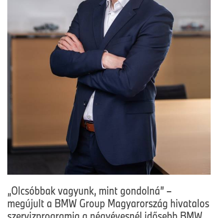
„Olcsóbbak vagyunk, mint gondolná” –
megújult a BMW Group Magyarország hivatalos
szervizprogramja a négyévesnél idősebb BMW