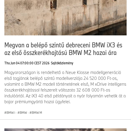
Megvan a belépő szintű debreceni BMW iX3 és
az első összkerékhajtású BMW M2 hazai ára
Thu Jun 04 07:00:00 CEST 2026
Sajtóközlemény
Magyarországon is rendelhető a Neue Klasse modellgeneráció
első tagjának belépő szintű modellverziója 24 520 000 Ft-os,
valamint a BMW M2 modell történetének első, M xDrive intelligens
összkerékhajtással felszerelt változata 32 608 000 Ft-os
indulóártól. Az iX3 40 első példányait a nyár folyamán vehetik át a
bajor prémiumgyártó hazai ügyfelei.
BMW i
·
BMW
·
BMW M