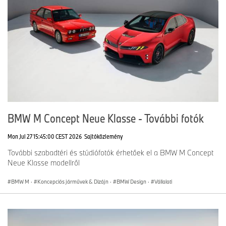
*Az új modellek a 2025. novemberi vagy decemberi gyártástól
kezdődően érhetők el.
A sajtóközleményben szereplő felszereltségi tételek, csomagok és
szintek, műszaki adatok, illetve kombinált üzemanyag-
fogyasztásra, energiafogyasztásra és károsanyag-kibocsátásra
vonatkozó értékek a németországi piacon elérhető ajánlatokat
tükrözik.
BMW M Concept Neue Klasse - További fotók
Mon Jul 27 15:45:00 CEST 2026
Sajtóközlemény
További szabadtéri és stúdiófotók érhetőek el a BMW M Concept
Neue Klasse modellről
BMW M
·
Koncepciós járművek & Dizájn
·
BMW Design
·
Vállalati