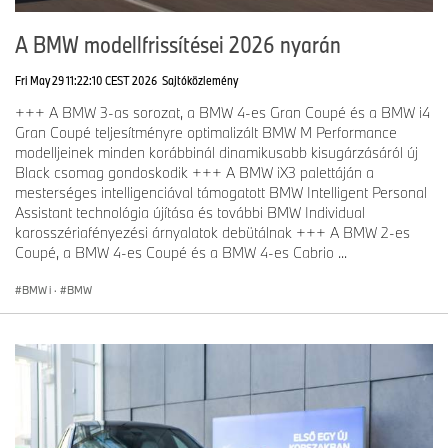
A BMW modellfrissítései 2026 nyarán
Fri May 29 11:22:10 CEST 2026
Sajtóközlemény
+++ A BMW 3-as sorozat, a BMW 4-es Gran Coupé és a BMW i4
Gran Coupé teljesítményre optimalizált BMW M Performance
modelljeinek minden korábbinál dinamikusabb kisugárzásáról új
Black csomag gondoskodik +++ A BMW iX3 palettáján a
mesterséges intelligenciával támogatott BMW Intelligent Personal
Assistant technológia újítása és további BMW Individual
karosszériafényezési árnyalatok debütálnak +++ A BMW 2-es
Coupé, a BMW 4-es Coupé és a BMW 4-es Cabrio ...
BMW i
·
BMW