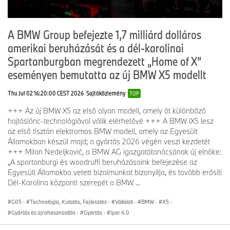
A BMW Group befejezte 1,7 milliárd dolláros
amerikai beruházását és a dél-karolinai
Spartanburgban megrendezett „Home of X”
eseményen bemutatta az új BMW X5 modellt
Thu Jul 02 16:20:00 CEST 2026
Sajtóközlemény
TOP
+++ Az új BMW X5 az első olyan modell, amely öt különböző
hajtáslánc-technológiával válik elérhetővé +++ A BMW iX5 lesz
az első tisztán elektromos BMW modell, amely az Egyesült
Államokban készül majd; a gyártás 2026 végén veszi kezdetét
+++ Milan Nedeljković, a BMW AG igazgatótanácsának új elnöke:
„A spartanburgi és woodruffi beruházásaink befejezése az
Egyesült Államokba vetett bizalmunkat bizonyítja, és tovább erősíti
Dél-Karolina központi szerepét a BMW ...
G05
·
Technológia, Kutatás, Fejlesztés
·
Vállalati
·
BMW
·
X5
·
Gyártás és újrahasznosítás
·
Gyártás
·
Ipar 4.0