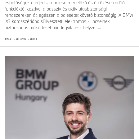
eshetőségre kiterjed – a balesetmegelőző és ütközéselkerülő
funkcióktól kezdve, a passzív és aktív utasbiztonsági
rendszereken át, egészen a balesetet követő biztonságig. A BMW
iX3 karosszériába süllyesztett, elektromos kilincseinek
biztonságos működését mindegyik teszthelyzet ...
NA5
·
BMW i
·
iX3