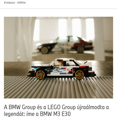
Vállalati
·
BMW
A BMW Group és a LEGO Group újraálmodta a
legendát: íme a BMW M3 E30