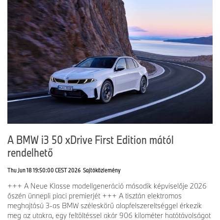
A BMW i3 50 xDrive First Edition mától
rendelhető
Thu Jun 18 19:50:00 CEST 2026
Sajtóközlemény
+++ A Neue Klasse modellgeneráció második képviselője 2026
őszén ünnepli piaci premierjét +++ A tisztán elektromos
meghajtású 3-as BMW széleskörű alapfelszereltséggel érkezik
meg az utakra, egy feltöltéssel akár 906 kilométer hatótávolságot