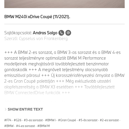
BMW M240i xDrive Coupé (11/2021).
Sajtókapcsolat:
Andras Salgo
Szerző:
Cypselus von Frankenberg
+++ A BMW 2-es sorozat, a BMW 3-as sorozat és a BMW 4-es
sorozat teljesítményre optimalizált BMW M Performance
modelljeinek meghajtásáról továbbfejlesztett benzinmotor
gondoskodik +++ A megnövelt teljesítmény alacsonyabb
emisszióval párosul +++ Új karosszériafényezési árnyalat a BMW
2-es Gran Coupé palettáján +++ Még exkluzívabb utastéri
alapfelszereltség a BMW X3 esetében +++ Továbbfejlesztett
BMW ConnectedDrive funkciók +++
2025 őszén továbbfejlesztett erőforrással, új funkciókkal és
praktikus részletekkel bővül a BMW modellpalettája. A BMW 2-es
SHOW ENTIRE TEXT
sorozat, a BMW 3-as sorozat és a BMW 4-es sorozat
teljesítményre optimalizált BMW M Performance modelljeinek
F74
·
G26
·
3-as sorozat
·
BMW i
·
Gran Coupé
·
5-ös sorozat
·
2-es sorozat
·
meghajtásáról mostantól továbbfejlesztett benzinmotor
BMW
·
4-es sorozat
·
BMW M