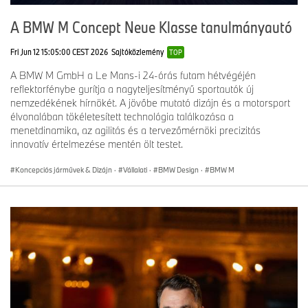
A BMW M Concept Neue Klasse tanulmányautó
Fri Jun 12 15:05:00 CEST 2026
Sajtóközlemény
TOP
A BMW M GmbH a Le Mans-i 24-órás futam hétvégéjén
reflektorfénybe gurítja a nagyteljesítményű sportautók új
nemzedékének hírnökét. A jövőbe mutató dizájn és a motorsport
élvonalában tökéletesített technológia találkozása a
menetdinamika, az agilitás és a tervezőmérnöki precizitás
innovatív értelmezése mentén ölt testet.
Koncepciós járművek & Dizájn
·
Vállalati
·
BMW Design
·
BMW M