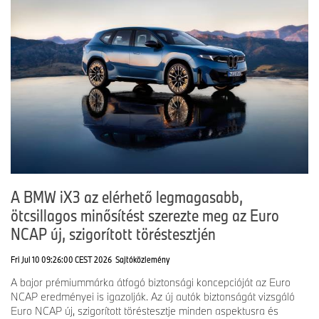
A BMW iX3 az elérhető legmagasabb,
ötcsillagos minősítést szerezte meg az Euro
NCAP új, szigorított töréstesztjén
Fri Jul 10 09:26:00 CEST 2026
Sajtóközlemény
A bajor prémiummárka átfogó biztonsági koncepcióját az Euro
NCAP eredményei is igazolják. Az új autók biztonságát vizsgáló
Euro NCAP új, szigorított töréstesztje minden aspektusra és