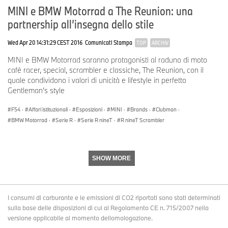
MINI e BMW Motorrad a The Reunion: una
partnership all’insegna dello stile
Wed Apr 20 14:31:29 CEST 2016
Comunicati Stampa
TOP
ARCHIV
MINI e BMW Motorrad saranno protagonisti al raduno di moto
café racer, special, scrambler e classiche, The Reunion, con il
quale condividono i valori di unicità e lifestyle in perfetto
Gentleman’s style
F54
·
Affari istituzionali
·
Esposizioni
·
MINI
·
Brands
·
Clubman
·
BMW Motorrad
·
Serie R
·
Serie R nineT
·
R nineT Scrambler
SHOW MORE
I consumi di carburante e le emissioni di CO2 riportati sono stati determinati
sulla base delle disposizioni di cui al Regolamento CE n. 715/2007 nella
versione applicabile al momento dellomologazione.