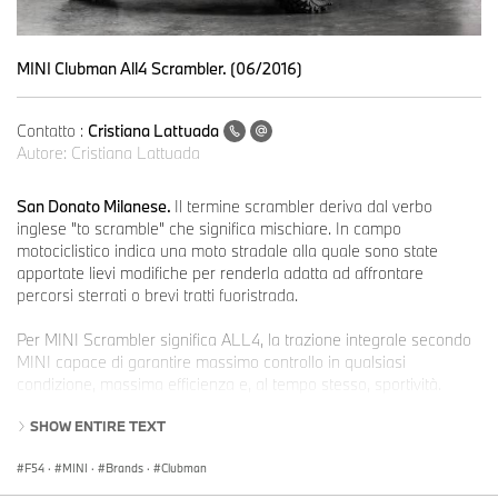
MINI Clubman All4 Scrambler. (06/2016)
Contatto :
Cristiana Lattuada
Autore:
Cristiana Lattuada
San Donato Milanese.
Il termine scrambler deriva dal verbo
inglese "to scramble" che significa mischiare. In campo
motociclistico indica una moto stradale alla quale sono state
apportate lievi modifiche per renderla adatta ad affrontare
percorsi sterrati o brevi tratti fuoristrada.
Per MINI Scrambler significa ALL4, la trazione integrale secondo
MINI capace di garantire massimo controllo in qualsiasi
condizione, massima efficienza e, al tempo stesso, sportività.
SHOW ENTIRE TEXT
Dall’unione della MINI Clubman All4 con BMW R nineT Scrambler
nasce
MINI Clubman ALL4 Scrambler
, una nuova concept car che
F54
·
MINI
·
Brands
·
Clubman
porta avanti la lunga serie di pezzi unici realizzati da MINI in Italia
per esaltare i concetti di personalizzazione e unicità, tipici del