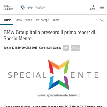
Article
Photo
Video
TV Footage
Audio
BMW Group Italia presenta il primo report di
SpecialMente.
Tue Jul 10 11:30:00 CEST 2018
Comunicati Stampa
TOP
ARCHIV
Campagna di comunicazione firmata nel 2017 da M&C Saatchi per