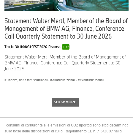
più di 164.000 motocicli nel mondo. L’utile al lordo delle imposte
nell’esercizio finanziario 2017 è stato di circa 10,655 miliardi di
Euro con ricavi pari a circa 98,678 miliardi di euro. Al 31 dicembre
Statement Walter Mertl, Member of the Board of
2017, il BMW Group contava 129.932 dipendenti.
Management of BMW AG, Finance, Conference
Il successo del BMW Group si fonda da sempre su una visione sul
Call Quarterly Statement to 30 June 2026
lungo periodo e su un’azione responsabile. Perciò, come parte
integrante della propria strategia, l’azienda ha istituito la
sostenibilità ecologica e sociale in tutta la catena di valore, la
Thu Jul 30 11:08:31 CEST 2026
Discorso
TOP
responsabilità globale del prodotto e un chiaro impegno a
Statement Walter Mertl, Member of the Board of Management of
preservare le risorse.
BMW AG, Finance, Conference Call Quarterly Statement to 30
June 2026
www.bmwgroup.com
Facebook:
http://www.facebook.com/BMWGroup
Finanza, dati e fatti istituzionali
·
Affari istituzionali
·
Eventi istituzionali
Twitter:
http://twitter.com/BMWGroup
YouTube:
http://www.youtube.com/BMWGroupview
SHOW MORE
Google+:
http://googleplus.bmwgroup.com BMW Group
I consumi di carburante e le emissioni di CO2 riportati sono stati determinati
sulla base delle disposizioni di cui al Regolamento CE n. 715/2007 nella