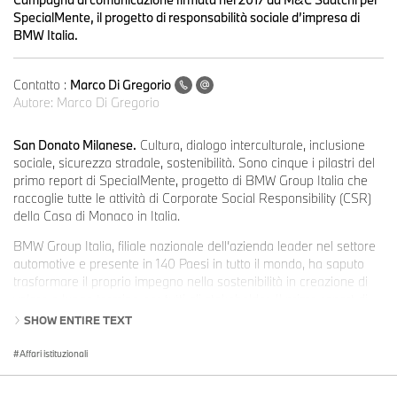
SpecialMente, il progetto di responsabilità sociale d’impresa di
BMW Italia.
Contatto :
Marco Di Gregorio
Autore:
Marco Di Gregorio
San Donato Milanese.
Cultura, dialogo interculturale, inclusione
sociale, sicurezza stradale, sostenibilità. Sono cinque i pilastri del
primo report di SpecialMente, progetto di BMW Group Italia che
raccoglie tutte le attività di Corporate Social Responsibility (CSR)
della Casa di Monaco in Italia.
BMW Group Italia, filiale nazionale dell’azienda leader nel settore
automotive e presente in 140 Paesi in tutto il mondo, ha saputo
trasformare il proprio impegno nella sostenibilità in creazione di
valore a lungo termine per tutti gli stakeholder. Il primo report di
SpecialMente sintetizza l’investimento della Casa di Monaco in
SHOW ENTIRE TEXT
favore della responsabilità sociale d’impresa attraverso numeri
che raccontano i risultati degli ultimi anni e che rappresentano la
Affari istituzionali
base per una maggiore presenza di BMW Group Italia all’interno
della società in futuro.