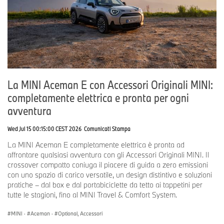
casco fino alla taglia 61. Un ulteriore spazio di stoccaggio è fornito
da quattro tasche esterne resistenti agli spruzzi d'acqua e uno
scomparto interno in rete nella parte superiore. Ulteriori bagagli
possono essere fissati all'esterno tramite due cinghie di fissaggio
con fibbie.
Lo zaino è realizzato in resistente tessuto di poliestere rivestito in
TPU. Le spalline regolabili, imbottite e permeabili all'aria e una
maniglia di trasporto sulla parte superiore e sulle tasche esterne
La MINI Aceman E con Accessori Originali MINI:
anteriori lo rendono molto comodo da trasportare. La cinghia
completamente elettrica e pronta per ogni
pettorale è regolabile in lunghezza. Due tasche con cerniera, ad
avventura
esempio per lo smartphone, sono integrate nella cintura
addominale regolabile e rimovibile. La parte posteriore
Wed Jul 15 00:15:00 CEST 2026
Comunicati Stampa
ergonomica garantisce una vestibilità confortevole anche se
indossata per molto tempo. La dotazione comprende due cinghie
La MINI Aceman E completamente elettrica è pronta ad
aggiuntive con fibbie per il fissaggio alla moto.
affrontare qualsiasi avventura con gli Accessori Originali MINI. Il
crossover compatto coniuga il piacere di guida a zero emissioni
Il
Black Collection backpack
è nero e dispone di materiale
con uno spazio di carico versatile, un design distintivo e soluzioni
riflettente sulle spalline. La fodera interna è realizzata al 100% in
pratiche – dal box e dal portabiciclette da tetto ai tappetini per
poliammide. La stampa riflettente BMW Motorrad è presente
tutte le stagioni, fino al MINI Travel & Comfort System.
anche sulla tasca esterna.
MINI
·
Aceman
·
Optional, Accessori
Volume:
25 - 30 l