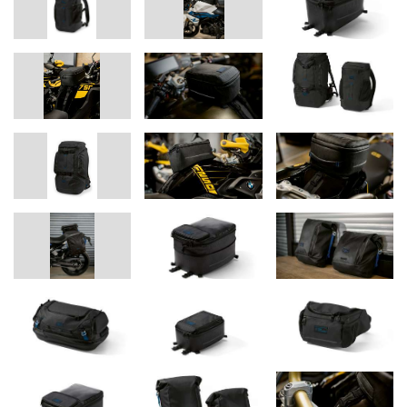
punti specifico per la moto.
Le chiusure a innesto sul davanti e sul retro consentono di
montare e smontare rapidamente la borsa da serbatoio, ad
esempio durante il rifornimento. La tracolla inclusa facilita il
trasporto. Con le cinghie aggiuntive incluse, la versatile borsa da
serbatoio può essere fissata anche come borsa posteriore sul
portapacchi e sulla sella del passeggero. La borsa è nera con
accenti blu e fodera blu per fornire una migliore visione
dell'interno. Il materiale esterno è realizzato al 100% in poliestere
con rivestimento in TPU (poliuretani).
Volume:
13 - 18 l
Dimensioni
: 34 × 22 × 16/21 cm
Tank Bag Black Collection, small (GS, Tour & Roadster)
La resistente
Tank Bag Black Collection small
con attacco per le
cinghie è la compagna ideale per i viaggi brevi in cui è necessario
solo un bagaglio leggero. Le sue qualità particolarmente pratiche
includono la sacca interna rimovibile e impermeabile con chiusura
a rotolo, il passacavo, nonché la maniglia per il trasporto e le
cinghie della borsa staccabili. Con un volume di 5 litri, la borsa è