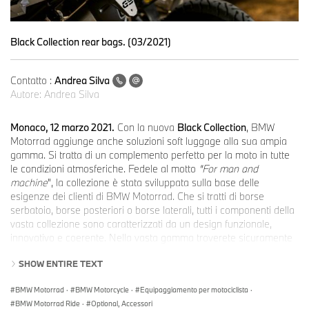
Black Collection rear bags. (03/2021)
Contatto :
Andrea Silva
Autore:
Andrea Silva
Monaco, 12 marzo 2021.
Con la nuova
Black Collection
, BMW
Motorrad aggiunge anche soluzioni soft luggage alla sua ampia
gamma. Si tratta di un complemento perfetto per la moto in tutte
le condizioni atmosferiche. Fedele al motto
"For man and
machine
", la collezione è stata sviluppata sulla base delle
esigenze dei clienti di BMW Motorrad. Che si tratti di borse
serbatoio, borse posteriori o borse laterali, tutti i componenti della
vasta collezione sono caratterizzati da un design funzionale,
innovativo e coerente. Nella vasta gamma troverete sicuramente
il bagaglio perfetto per ogni occasione e avventura.
SHOW ENTIRE TEXT
BMW Motorrad
·
BMW Motorcycle
·
Equipaggiamento per motociclista
·
Tank Bag Black Collection, large (GS)
BMW Motorrad Ride
·
Optional, Accessori