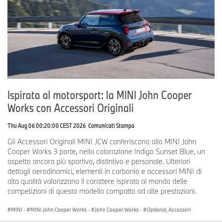
disponibile in nero con accenti blu e strisce riflettenti. Anche il
rivestimento interno è blu.
Rear Bag Black Collection, large
Volume:
50 - 60 l
Dimensioni:
55 x 30 x 30/35 cm
Rear Bag Black Collection, small
Volume:
35 - 42 l
Dimensioni:
41 x 30 x 30/35 cm
Ispirata al motorsport: la MINI John Cooper
Works con Accessori Originali
Side Bag Black Collection, large/small
Thu Aug 06 00:20:00 CEST 2026
Comunicati Stampa
La
Side Bag Black Collection
impermeabile ha un design pulito e
Gli Accessori Originali MINI JCW conferiscono alla MINI John
dal finish tecnico con due opzioni di dimensioni con capacità di 10
Cooper Works 3 porte, nella colorazione Indigo Sunset Blue, un
o 15 litri. La borsa di alta qualità con rivestimento in TPU offre
aspetto ancora più sportivo, distintivo e personale. Ulteriori
molto spazio, soprattutto per i bagagli leggeri. Tuttavia, il volume
dettagli aerodinamici, elementi in carbonio e accessori MINI di
può anche essere ridotto rapidamente e facilmente da cinghie di
alta qualità valorizzano il carattere ispirato al mondo delle
compressione, se lo si desidera.
competizioni di questo modello compatto ad alte prestazioni.
Una tasca esterna con cerniera idrorepellente permette di
accedere rapidamente ai contenuti importanti. La tasca interna
MINI
·
MINI John Cooper Works
·
John Cooper Works
·
Optional, Accessori
impermeabile e rimovibile è particolarmente pratica.