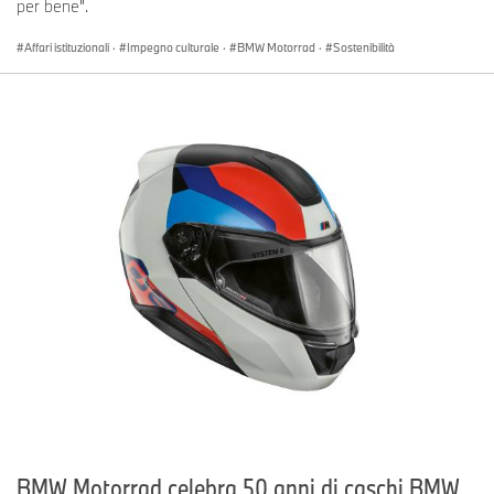
per bene".
Affari istituzionali
·
Impegno culturale
·
BMW Motorrad
·
Sostenibilità
BMW Motorrad celebra 50 anni di caschi BMW