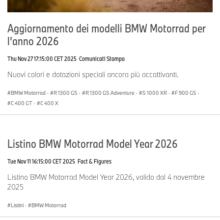
Aggiornamento dei modelli BMW Motorrad per
l’anno 2026
Thu Nov 27 17:15:00 CET 2025
Comunicati Stampa
Nuovi colori e dotazioni speciali ancora più accattivanti.
BMW Motorrad
·
R 1300 GS
·
R 1300 GS Adventure
·
S 1000 XR
·
F 900 GS
·
C 400 GT
·
C 400 X
Listino BMW Motorrad Model Year 2026
Tue Nov 11 16:15:00 CET 2025
Fact & Figures
Listino BMW Motorrad Model Year 2026, valido dal 4 novembre
2025
Listini
·
BMW Motorrad