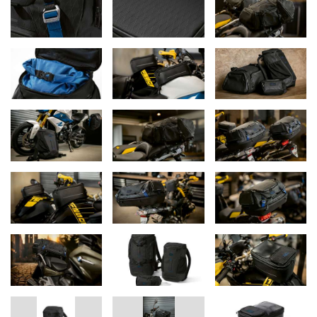
offrire una migliore visione dell'interno. La fodera è realizzata al
100% in poliestere.
Volume:
13 – 18 l
Dimensioni:
32 × 22 × 19/26 cm
Tank Bag Black Collection, large (Tour & Roadster)
Questa versione della
Tank Bag Black Collection
è ideale per
moto da turismo e roadster. Si adatta perfettamente alle forme
semicircolari del serbatoio grazie ai suoi cuscinetti in schiuma
antiscivolo. La borsa è realizzata in resistente tessuto di
poliestere rivestito in TPU con una borsa interna impermeabile e
rimovibile con chiusura a rotolo. Lo spazio di stoccaggio all'interno
può essere facilmente
ampliato da 13 a 18 litri
utilizzando una zip
circonferenziale sullo scomparto principale.
Lo scomparto principale stesso è chiuso con una cerniera a 2 vie
idrorepellente, bloccabile e gommata. Ulteriori opzioni di
stoccaggio sono fornite da una tasca esterna e tasche a rete
all'interno. Dettagli extra intelligenti come la
canalina per i cavi o lo
scomparto trasparente impermeabile compatibile
con il touch
completano la borsa. La borsa viene fissata con un attacco a 3