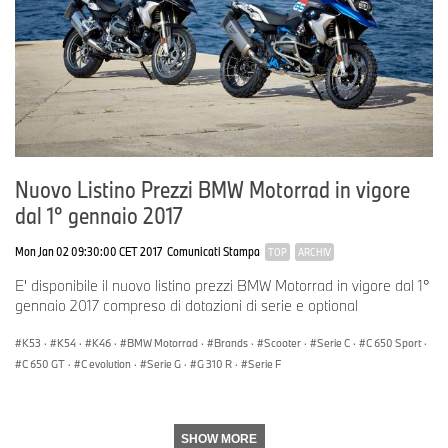
Nuovo Listino Prezzi BMW Motorrad in vigore
dal 1° gennaio 2017
Mon Jan 02 09:30:00 CET 2017
Comunicati Stampa
TOP
ARCHIV
E' disponibile il nuovo listino prezzi BMW Motorrad in vigore dal 1°
gennaio 2017 compreso di dotazioni di serie e optional
K53
·
K54
·
K46
·
BMW Motorrad
·
Brands
·
Scooter
·
Serie C
·
C 650 Sport
·
C 650 GT
·
C evolution
·
Serie G
·
G 310 R
·
Serie F
SHOW MORE