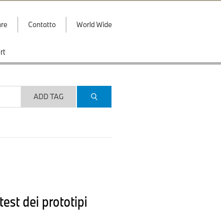
are
Contatto
World Wide
rt
ADD TAG
test dei prototipi