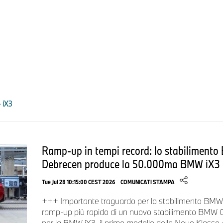
libero è in una posizione ideale dal punto di vista ergono
Volante multifunzione Shy-tech:
i pulsanti si illumin
disponibili; la struttura a rilievo e il feedback aptico att
funzionamento intuitivo senza che il guidatore debba dist
Prossima generazione di powertrain elettrici.
Il concetto di batteria ad alta tensione per la sesta generazi
 iX3
eDrive (Gen6) è fondamentalmente nuovo e, insieme al portafo
elettrica rivisto, offre una soluzione ottimale per i veicoli di tu
farà il suo debutto nella BMW iX3 e sarà poi implementato in tut
Ramp-up in tempi record: lo stabiliment
Il cuore della batteria ad alta tensione - la cella cilindrica B
Debrecen produce la 50.000ma BMW iX3
del 20% maggiore rispetto alle celle prismatiche utilizzate in
integrate direttamente nella batteria ad alta tensione, che svo
Tue Jul 28 10:15:00 CEST 2026
COMUNICATI STAMPA
struttura dei modelli Neue Klasse.
+++ Importante traguardo per lo stabilimento BMW
ramp-up più rapido di un nuovo stabilimento BM
per la BMW iX3, il primo modello della Neue Klasse