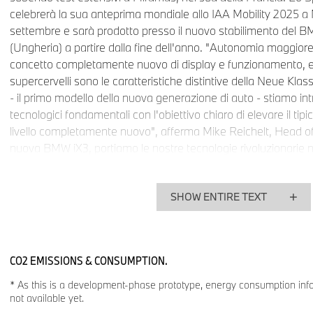
celebrerà la sua anteprima mondiale allo IAA Mobility 2025 a
settembre e sarà prodotto presso il nuovo stabilimento del
(Ungheria) a partire dalla fine dell'anno. "Autonomia maggiore,
concetto completamente nuovo di display e funzionamento, e l'
supercervelli sono le caratteristiche distintive della Neue Kl
- il primo modello della nuova generazione di auto - stiamo 
tecnologici fondamentali con l'obiettivo chiaro di elevare il ti
livello completamente nuovo", afferma Mike Reichelt, Head 
nuova BMW iX3, portiamo le nostre tecnologie rivoluzionarie ne
prima volta, e non vediamo l'ora di vederle in azione sulla stra
indipendentemente dal tipo di powertrain, beneficeranno delle 
SHOW ENTIRE TEXT
tecnologici della Neue Klasse".
Le nuove tecnologie in sintesi:
Il concetto di display e funzionamento rivoluzionario
BMW
CO2 EMISSIONS & CONSUMPTION.
fornisce un'orientazione perfetta al conducente e stabi
* As this is a development-phase prototype, energy consumption inf
Ricarica più veloce, guida più lontano:
il powertrain co
not available yet.
sesta generazione (Gen6)
stabilisce nuovi standard in 