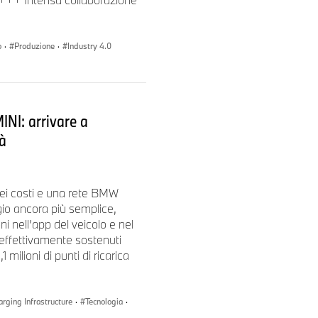
nti e la BMW iX3 è la prima a
o
·
Produzione
·
Industry 4.0
 possono aggiungere oltre 350
La tecnologia Gen6 consente
dal vivo tramite l'app My BMW.
. La ricarica presso le
MINI: arrivare a
ile.
à
dei costi e una rete BMW
gio ancora più semplice,
 di ricarica intelligente, che
 nell’app del veicolo e nel
to e si apre (e poi si chiude)
a effettivamente sostenuti
to dall'AI: se il cliente si
lioni di punti di ricarica
ento verso di esso rivela
arging Infrastructure
·
Tecnologia
·
 ampie funzioni di ricarica