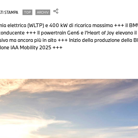
TI STAMPA
TOP
ARCHIV
ia elettrica (WLTP) e 400 kW di ricarica massima +++ il BM
onducente +++ Il powertrain Gen6 e l’Heart of Joy elevano il 
ivo ma ancora più in alto +++ Inizio della produzione della B
lone IAA Mobility 2025 +++