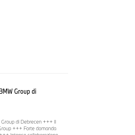
mico, vicino al volante.
ano quando le funzioni sono
ivo permettono un
ogliere gli occhi dalla strada.
one della tecnologia BMW
glio di sistemi di guida
tti i segmenti. Il sistema Gen6
ti i segmenti di veicoli.
o BMW Group di
MW - ha una densità energetica
 precedenza. Le celle sono
lge un ruolo importante nella
 Group di Debrecen +++ Il
W Group +++ Forte domanda
 +++ Intensa collaborazione