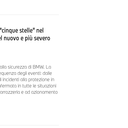
 (V2L)
trasforma il veicolo in
isce energia per uno o più
i ricarica bidirezionale
omestico.
Vehicle-to-Home
cinque stelle” nel
bilisce nuovi standard per
l nuovo e più severo
 funzioni contribuiscono a
ovabili. In questo modo, il
avoriamo verso la
 alla sicurezza di BMW. La
cnologia coinvolta, la nuova
quenza degli eventi: dalle
da del mercato).
 incidenti alla protezione in
 facile da usare e include
fermata in tutte le situazioni
cle-to-Load (V2L).
o carrozzeria e ad azionamento
 puro piacere di guida.
amica di guida a un nuovo