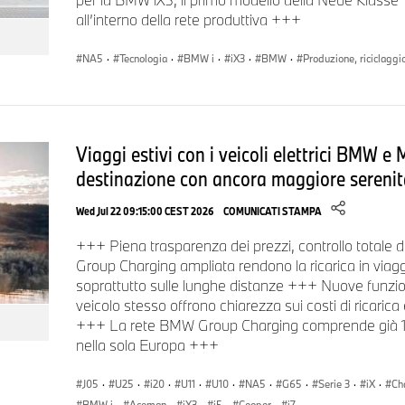
Ricarica più veloce, guida più lontano.
all’interno della rete produttiva +++
La Gen6 introduce un importante passo avanti per i nostri clie
NA5
·
Tecnologia
·
BMW i
·
iX3
·
BMW
·
Produzione, riciclaggi
beneficiarne. Con 400 kW di ricarica massima, i nostri clienti
km* (WLTP) all'autonomia del loro veicolo in soli 10 minuti. 
agli utenti di monitorare la prestazione di ricarica e la curva 
La tecnologia a 800V sta aprendo la strada alla ricarica rapida
Viaggi estivi con i veicoli elettrici BMW e 
stazioni di ricarica DC a 400V sarà, ovviamente, ancora possib
destinazione con ancora maggiore serenit
Wed Jul 22 09:15:00 CEST 2026
COMUNICATI STAMPA
Ulteriori innovazioni legate alla ricarica.
+++ Piena trasparenza dei prezzi, controllo totale 
Group Charging ampliata rendono la ricarica in viag
A rendere il processo di ricarica ancora più user-friendly è il flap
soprattutto sulle lunghe distanze +++ Nuove funzioni
rileva quando il conducente intende fermarsi per ricaricare l'au
veicolo stesso offrono chiarezza sui costi di ricaric
automaticamente. Uno dei trigger per l'apertura del flap è assisti
+++ La rete BMW Group Charging comprende già 1,1 mi
avvicina a un punto di ricarica familiare o appreso, l’avvicinam
nella sola Europa +++
l'intenzione di ricaricare e il flap si apre.
J05
·
U25
·
i20
·
U11
·
U10
·
NA5
·
G65
·
Serie 3
·
iX
·
Ch
L’inizio della produzione della nuova BMW iX3 introdurrà anche
BMW i
·
Aceman
·
iX3
·
i5
·
Cooper
·
i7