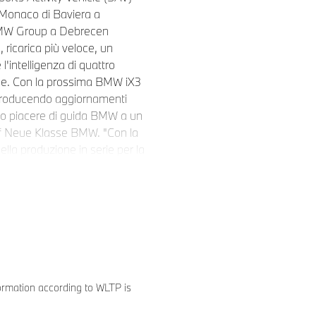
 Monaco di Baviera a
 BMW Group a Debrecen
 ricarica più veloce, un
intelligenza di quattro
asse. Con la prossima BMW iX3
introducendo aggiornamenti
pico piacere di guida BMW a un
of Neue Klasse BMW. "Con la
lla produzione in serie per la
da. Tutti i futuri modelli BMW,
innovazioni e dei cluster
 Panoramic iDrive
lisce un nuovo benchmark.
ormation according to WLTP is
mpletamente elettrico di
termini di prestazioni ed