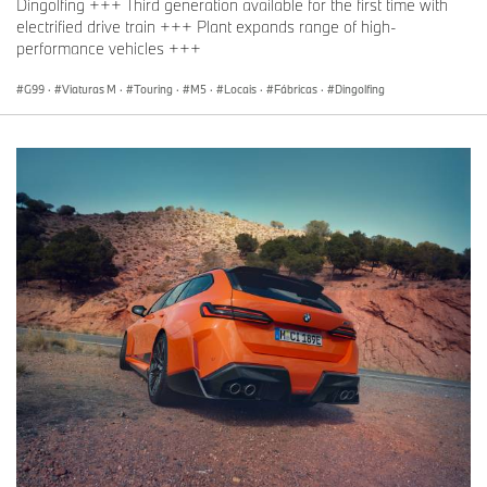
Dingolfing +++ Third generation available for the first time with
electrified drive train +++ Plant expands range of high-
performance vehicles +++
G99
·
Viaturas M
·
Touring
·
M5
·
Locais
·
Fábricas
·
Dingolfing