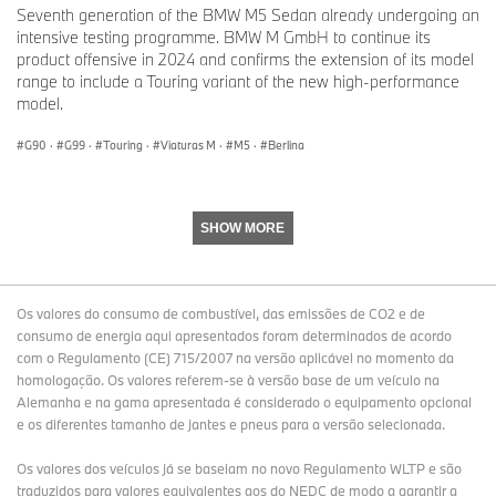
Seventh generation of the BMW M5 Sedan already undergoing an
intensive testing programme. BMW M GmbH to continue its
product offensive in 2024 and confirms the extension of its model
range to include a Touring variant of the new high-performance
model.
G90
·
G99
·
Touring
·
Viaturas M
·
M5
·
Berlina
SHOW MORE
Os valores do consumo de combustível, das emissões de CO2 e de
consumo de energia aqui apresentados foram determinados de acordo
com o Regulamento (CE) 715/2007 na versão aplicável no momento da
homologação. Os valores referem-se à versão base de um veículo na
Alemanha e na gama apresentada é considerado o equipamento opcional
e os diferentes tamanho de jantes e pneus para a versão selecionada.
Os valores dos veículos já se baseiam no novo Regulamento WLTP e são
traduzidos para valores equivalentes aos do NEDC de modo a garantir a