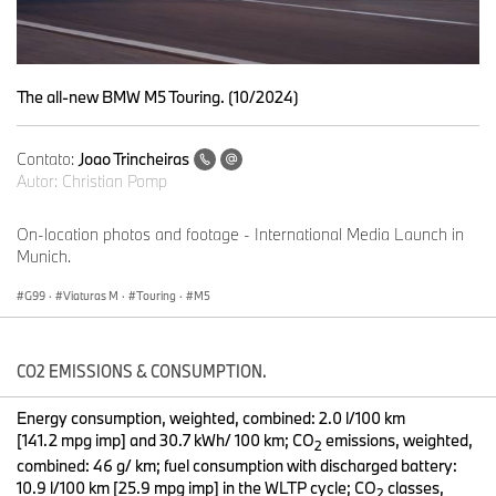
The all-new BMW M5 Touring. (10/2024)
Contato:
Joao Trincheiras
Autor:
Christian Pomp
On-location photos and footage - International Media Launch in
Munich.
G99
·
Viaturas M
·
Touring
·
M5
CO2 EMISSIONS & CONSUMPTION.
Energy consumption, weighted, combined: 2.0 l/100 km
[141.2 mpg imp] and 30.7 kWh/ 100 km; CO
emissions, weighted,
2
combined: 46 g/ km; fuel consumption with discharged battery:
10.9 l/100 km [25.9 mpg imp] in the WLTP cycle; CO
classes,
2