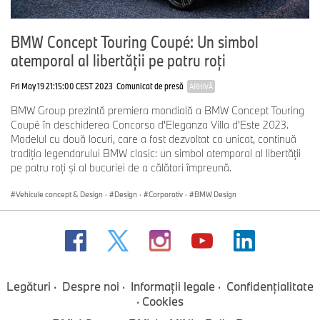
BMW Concept Touring Coupé: Un simbol
atemporal al libertăţii pe patru roţi
Fri May 19 21:15:00 CEST 2023
Comunicat de presă
ARHIVĂ
BMW Group prezintă premiera mondială a BMW Concept Touring
Coupé în deschiderea Concorso d'Eleganza Villa d'Este 2023.
Modelul cu două locuri, care a fost dezvoltat ca unicat, continuă
tradiţia legendarului BMW clasic: un simbol atemporal al libertăţii
pe patru roţi şi al bucuriei de a călători împreună.
Vehicule concept & Design
·
Design
·
Corporativ
·
BMW Design
Legături
Despre noi
Informaţii legale
Confidenţialitate
Cookies