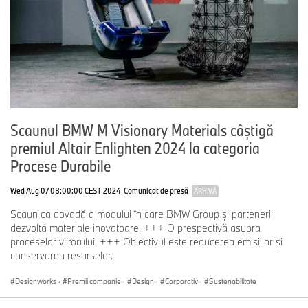
Scaunul BMW M Visionary Materials câştigă
premiul Altair Enlighten 2024 la categoria
Procese Durabile
Wed Aug 07 08:00:00 CEST 2024
Comunicat de presă
ARHIVĂ
Scaun ca dovadă a modului în care BMW Group şi partenerii
dezvoltă materiale inovatoare. +++ O prespectivă asupra
proceselor viitorului. +++ Obiectivul este reducerea emisiilor şi
conservarea resurselor.
Designworks
·
Premii companie
·
Design
·
Corporativ
·
Sustenabilitate