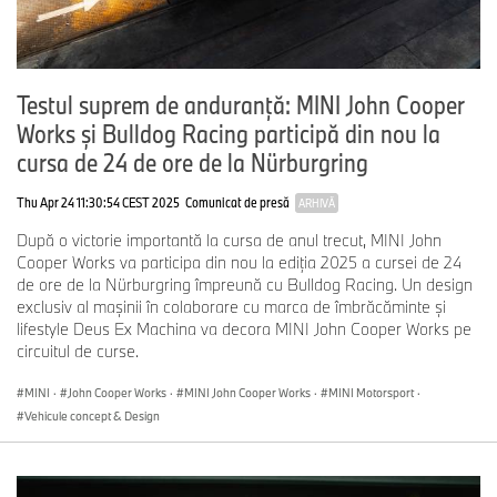
Testul suprem de anduranţă: MINI John Cooper
Works şi Bulldog Racing participă din nou la
cursa de 24 de ore de la Nürburgring
Thu Apr 24 11:30:54 CEST 2025
Comunicat de presă
ARHIVĂ
După o victorie importantă la cursa de anul trecut, MINI John
Cooper Works va participa din nou la ediţia 2025 a cursei de 24
de ore de la Nürburgring împreună cu Bulldog Racing. Un design
exclusiv al maşinii în colaborare cu marca de îmbrăcăminte şi
lifestyle Deus Ex Machina va decora MINI John Cooper Works pe
circuitul de curse.
MINI
·
John Cooper Works
·
MINI John Cooper Works
·
MINI Motorsport
·
Vehicule concept & Design