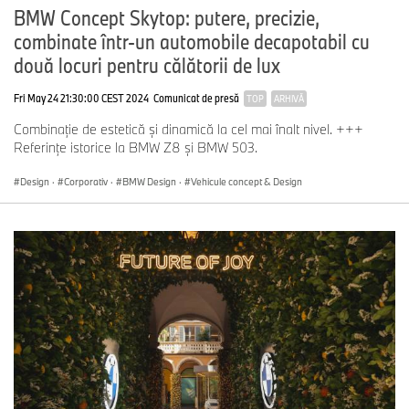
BMW Concept Skytop: putere, precizie,
combinate într-un automobile decapotabil cu
două locuri pentru călătorii de lux
Fri May 24 21:30:00 CEST 2024
Comunicat de presă
TOP
ARHIVĂ
Combinaţie de estetică şi dinamică la cel mai înalt nivel. +++
Referinţe istorice la BMW Z8 şi BMW 503.
Design
·
Corporativ
·
BMW Design
·
Vehicule concept & Design