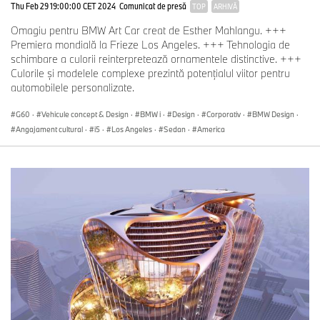
Thu Feb 29 19:00:00 CET 2024
Comunicat de presă
TOP
ARHIVĂ
Omagiu pentru BMW Art Car creat de Esther Mahlangu. +++
Premiera mondială la Frieze Los Angeles. +++ Tehnologia de
schimbare a culorii reinterpretează ornamentele distinctive. +++
Culorile şi modelele complexe prezintă potenţialul viitor pentru
automobilele personalizate.
G60
·
Vehicule concept & Design
·
BMW i
·
Design
·
Corporativ
·
BMW Design
·
Angajament cultural
·
i5
·
Los Angeles
·
Sedan
·
America