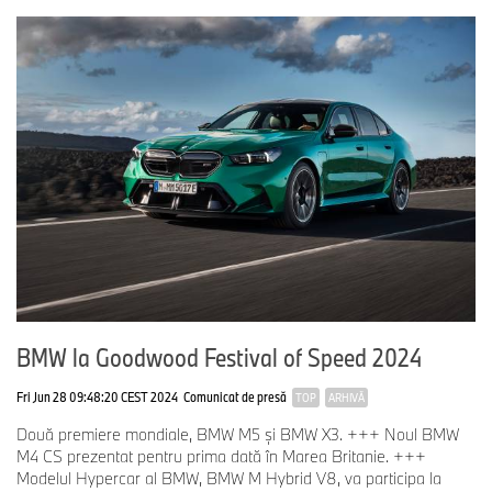
BMW la Goodwood Festival of Speed 2024
Fri Jun 28 09:48:20 CEST 2024
Comunicat de presă
TOP
ARHIVĂ
Două premiere mondiale, BMW M5 şi BMW X3. +++ Noul BMW
M4 CS prezentat pentru prima dată în Marea Britanie. +++
Modelul Hypercar al BMW, BMW M Hybrid V8, va participa la