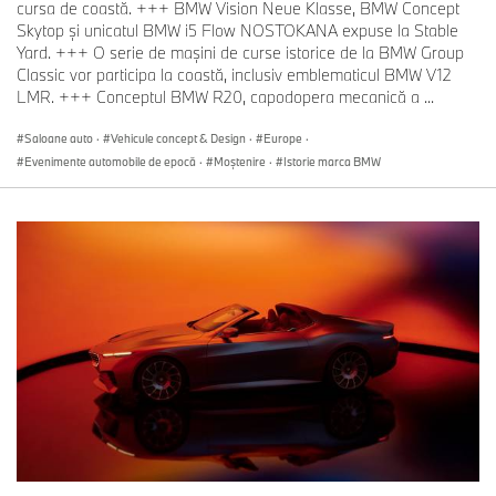
cursa de coastă. +++ BMW Vision Neue Klasse, BMW Concept
Skytop şi unicatul BMW i5 Flow NOSTOKANA expuse la Stable
Yard. +++ O serie de maşini de curse istorice de la BMW Group
Classic vor participa la coastă, inclusiv emblematicul BMW V12
LMR. +++ Conceptul BMW R20, capodopera mecanică a ...
Saloane auto
·
Vehicule concept & Design
·
Europe
·
Evenimente automobile de epocă
·
Moștenire
·
Istorie marca BMW