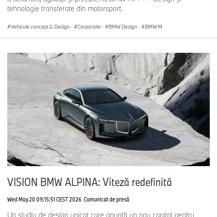
tehnologie transferate din motorsport.
Vehicule concept & Design
·
Corporativ
·
BMW Design
·
BMW M
VISION BMW ALPINA: Viteză redefinită
Wed May 20 09:15:51 CEST 2026
Comunicat de presă
Un studiu de design unicat care anunță un nou capitol pentru