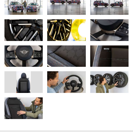
MINI continuă elementele tradiţionale ale clasicului MINI.
Varietate de materiale de inspiraţie durabilă: volan şi scaune
Pe lângă afişajul central, volanul următoarei familii de modele a
fost şi el reproiectat fundamental. Versiunea standard vine cu un
design cu două braţe. Versiunea opţională adaugă un finisaj
distinctiv cu o ţesătură ca al treilea element, alături de o
geometrie sportivă. Viitoarea familie de modele MINI inspiră prin
varietatea de materiale de înaltă calitate şi durabile şi culori,
precum şi prin modelele textile inovatoare. Vibrant Silver este un
accent de culoare recurent, adăugând o notă specială cu aspectul
său metalic strălucitor, atât în exterior, cât şi în interior.
Gama de scaune este la fel de diversă. O combinaţie fresh de
culori şi modele noi, este alăturată cu elemente de stil clasic -
precum modelul croşetat, realizează o conexiune între trecut şi
viitor. Panourile laterale laminate ale scaunelor, demonstrează
calitate şi valoare prin atenţia pentru detalii. La fel ca şi cotierele
integrate, pentru prima dată, în scaune, acestea contribuie la