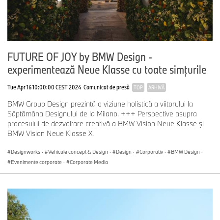
FUTURE OF JOY by BMW Design -
experimentează Neue Klasse cu toate simţurile
Tue Apr 16 10:00:00 CEST 2024
Comunicat de presă
TOP
ARHIVĂ
BMW Group Design prezintă o viziune holistică a viitorului la
Săptămâna Designului de la Milano. +++ Perspective asupra
procesului de dezvoltare creativă a BMW Vision Neue Klasse şi
BMW Vision Neue Klasse X.
Designworks
·
Vehicule concept & Design
·
Design
·
Corporativ
·
BMW Design
·
Evenimente corporate
·
Corporate Media