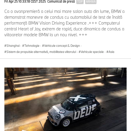
Fri Apr 25 10:33:18 CEST 2025
Comunicat de presă
TOP
ARHIVĂ
Ca o avanpremieră a celui mai mare salon auto din lume, BMW a
demonstrat manevre de condus cu automobilul de test de înaltă
performanţă BMW Vision Driving Experience .+++ Computerul
central Heart of Joy, extrem de rapid, duce dinamica de condus a
viitoarelor modele BMW la un nou nivel. +++
Shanghai
·
Tehnologie
·
Vehicule concept & Design
·
Sistem de propulsie alternativă, mobilitatea viitorului
·
Vehicule speciale
·
Asia