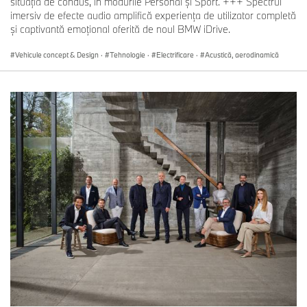
situaţia de condus, în modurile Personal şi Sport. +++ Spectrul
imersiv de efecte audio amplifică experienţa de utilizator completă
şi captivantă emoţional oferită de noul BMW iDrive.
Vehicule concept & Design
·
Tehnologie
·
Electrificare
·
Acustică, aerodinamică