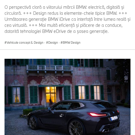
O perspectivă clară a viitorului mărcii BMW: electrică, digitală şi
circulară. +++ Design redus la elemente-cheie tipice BMW. +++
Următoarea generaţie BMW iDrive ca interfaţă între lumea reală şi
cea virtuală. +++ Mai multă eficienţă şi plăcere de a conduce,
datorită tehnologiei BMW eDrive de a şasea generaţie.
Vehicule concept & Design
·
Design
·
BMW Design