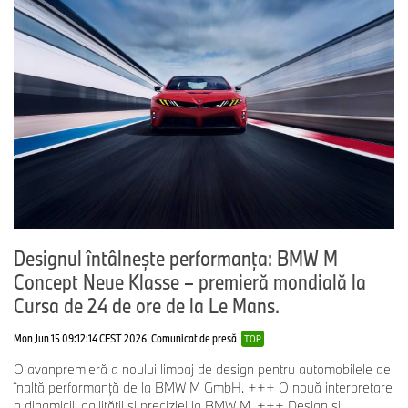
Designul întâlnește performanța: BMW M
Concept Neue Klasse – premieră mondială la
Cursa de 24 de ore de la Le Mans.
Mon Jun 15 09:12:14 CEST 2026
Comunicat de presă
TOP
O avanpremieră a noului limbaj de design pentru automobilele de
înaltă performanță de la BMW M GmbH. +++ O nouă interpretare
a dinamicii, agilității și preciziei la BMW M. +++ Design și