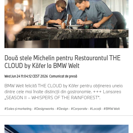
Două stele Michelin pentru Restaurantul THE
CLOUD by Käfer la BMW Welt
Wed Jun 24 11:04:12 CEST 2026
Comunicat de presă
BMW Welt felicită THE CLOUD by Käfer pentru obținerea uneia
dintre cele mai înalte distincții din gastronomie. +++ Lansarea
„SEASON II – WHISPERS OF THE RAINFOREST”.
Sales şi marketing
·
Designworks
·
Design
·
Corporativ
·
Locații
·
BMW Welt