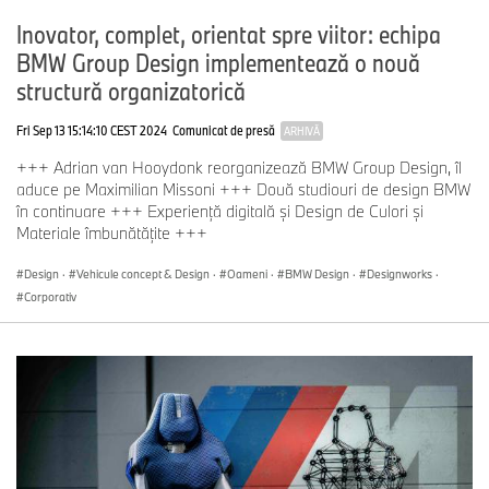
Inovator, complet, orientat spre viitor: echipa
BMW Group Design implementează o nouă
structură organizatorică
Fri Sep 13 15:14:10 CEST 2024
Comunicat de presă
ARHIVĂ
+++ Adrian van Hooydonk reorganizează BMW Group Design, îl
aduce pe Maximilian Missoni +++ Două studiouri de design BMW
în continuare +++ Experienţă digitală şi Design de Culori şi
Materiale îmbunătăţite +++
Design
·
Vehicule concept & Design
·
Oameni
·
BMW Design
·
Designworks
·
Corporativ