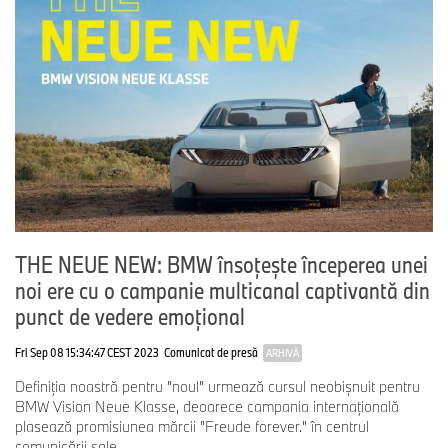
THE NEUE NEW: BMW însoţeşte începerea unei
noi ere cu o campanie multicanal captivantă din
punct de vedere emoţional
Fri Sep 08 15:34:47 CEST 2023
Comunicat de presă
ARHIVĂ
Definiţia noastră pentru "noul" urmează cursul neobişnuit pentru
BMW Vision Neue Klasse, deoarece campania internaţională
plasează promisiunea mărcii "Freude forever." în centrul
comunicării sale