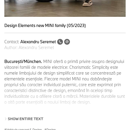
Design Elements new MINI family (05/2023)
Contact:
Alexandru Seremet
Author:
Alexandru Seremet
Bucureşti/München.
MINI oferă o primă privire asupra designului
viitoarei familii de modele electrice: Charismatic Simplicity este
numele limbajului de design simplificat care se concentrează pe
elementele esenţiale. Fiecare model MINI nou dobândeşte
propriul său caracter individual puternic, care este exprimat prin
caracteristici distinctive de design, emanând în acelaşi timp
individualitate cu o afiliere clară a mărcii. Materialele durabile sunt
o altă parte esenţială a noului limbaj de design.
SHOW ENTIRE TEXT
"Cu noul limbaj de design Charismatic Simplicity, regândim
complet emblematicul MINI. Abordarea noastră puristă şi
Vehicule concept & Design
·
Design