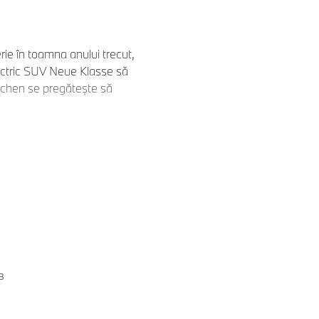
e în toamna anului trecut,
ectric SUV Neue Klasse să
ünchen se pregăteşte să
ică, oameni şi produs şi la
ecen s-au mutat în Centrul de
obile. Deservind o serie de
ătură între cele trei centre
i hala pentru asamblare finală.
B
ici, caroseriile încă