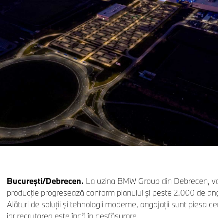
Bucureşti/Debrecen.
La uzina BMW Group din Debrecen, val
producţie progresează conform planului şi peste 2.000 de anga
Alături de soluții și tehnologii moderne, angajaţii sunt piesa c
iar recrutarea este încă în desfăşurare.