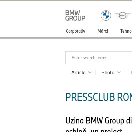
Corporativ
Mărci
Tehno
Enter search terms...
Article
Photo
PRESSCLUB ROM
Uzina BMW Group din
echipă, un proiect