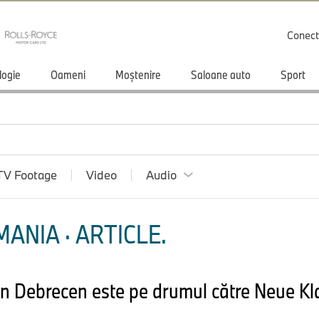
Conect
logie
Oameni
Moștenire
Saloane auto
Sport
TV Footage
Video
Audio
ANIA · ARTICLE.
 Debrecen este pe drumul către Neue Kla