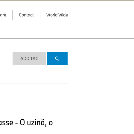
are
Contact
World Wide
ADD TAG
sse - O uzină, o