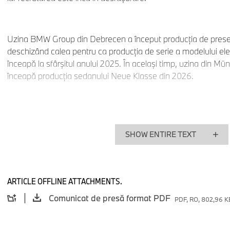
Uzina BMW Group din Debrecen a început producţia de preseri
deschizând calea pentru ca producţia de serie a modelului el
înceapă la sfârşitul anului 2025. În același timp, uzina din M
înceapă producţia sedanului Neue Klasse din 2026.
Definitoriu uzinele BMW: o conexiune puternică între fabr
uzina din Debrecen
SHOW ENTIRE TEXT
În urmă cu exact un an, angajaţii uzinei BMW Group din Debr
Comunicare, care poate fi considerat nucleul fabricii de autom
funcții administrative, clădirea cu două etaje construiește o leg
ARTICLE OFFLINE ATTACHMENTS.
importante ale fabricii: hala de caroserie, hala de vopsitorie ș
Comunicat de presă format PDF
PDF, RO, 802,96 K
Hala de caroserie este situată în dreapta clădirii de birouri. De a