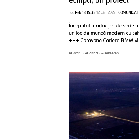
Tue Feb 18 15:35:12 CET 2025
COMUNICAT
Începutul producţiei de serie a
un loc de muncă modern cu teh
+++ Caravana Cariere BMW vine
Locații
·
Fabrici
·
Debrecen