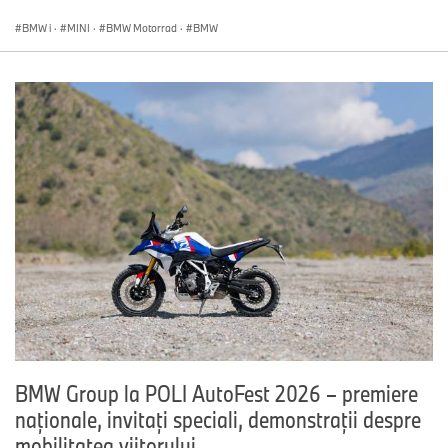
BMW i
·
MINI
·
BMW Motorrad
·
BMW
BMW Group la POLI AutoFest 2026 – premiere
naţionale, invitaţi speciali, demonstraţii despre
mobilitatea viitorului