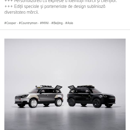
+++ Personalizarea ca expresie a ideintăţii mărcii şi clienţilor.
+++ Ediții speciale și parteneriate de design subliniază
diversitatea mărcii.
Cooper
·
Countryman
·
MINI
·
Beijing
·
Asia