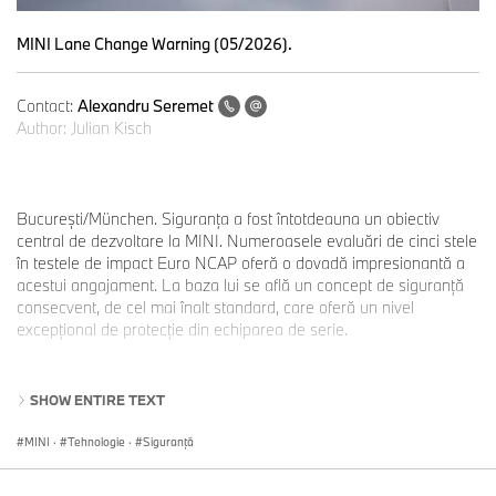
MINI Lane Change Warning (05/2026).
Contact:
Alexandru Seremet
Author:
Julian Kisch
București/München. Siguranța a fost întotdeauna un obiectiv
central de dezvoltare la MINI. Numeroasele evaluări de cinci stele
în testele de impact Euro NCAP oferă o dovadă impresionantă a
acestui angajament. La baza lui se află un concept de siguranță
consecvent, de cel mai înalt standard, care oferă un nivel
excepțional de protecție din echiparea de serie.
Siguranță integrată la MINI: senzori, camere și sisteme radar care
SHOW ENTIRE TEXT
funcționează împreună.
Integrarea a până la doisprezece senzori cu ultrasunete, cinci
MINI
·
Tehnologie
·
Siguranţă
camere și cinci sisteme radar constituie baza tehnologică pentru o
gamă largă de sisteme de asistență pentru șofer și funcții de