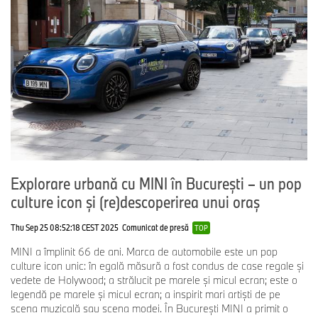
Explorare urbană cu MINI în București – un pop
culture icon și (re)descoperirea unui oraș
Thu Sep 25 08:52:18 CEST 2025
Comunicat de presă
TOP
MINI a împlinit 66 de ani. Marca de automobile este un pop
culture icon unic: în egală măsură a fost condus de case regale și
vedete de Holywood; a strălucit pe marele și micul ecran; este o
legendă pe marele și micul ecran; a inspirit mari artiști de pe
scena muzicală sau scena modei. În București MINI a primit o