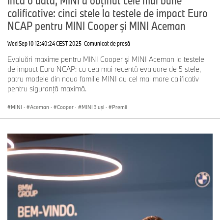
Încă o dată, MINI a obţinut cele mai bune
calificative: cinci stele la testele de impact Euro
NCAP pentru MINI Cooper şi MINI Aceman
Wed Sep 10 12:40:24 CEST 2025
Comunicat de presă
Evaluări maxime pentru MINI Cooper şi MINI Aceman la testele
de impact Euro NCAP: cu cea mai recentă evaluare de 5 stele,
patru modele din noua familie MINI au cel mai mare calificativ
pentru siguranţă maximă.
MINI
·
Aceman
·
Cooper
·
MINI 3 uşi
·
Premii