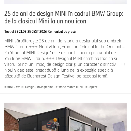
Control și camera pentru marșarier sprijină manevrarea sigură și
încrezătoare. În funcție de model, sunt disponibile opțional și
25 de ani de design MINI în cadrul BMW Group:
sisteme avansate.
de la clasicul Mini la un nou icon
În cadrul Parking Assistant Plus, patru camere cu vedere
Tue Jul 28 21:05:25 CEST 2026
Comunicat de presă
panoramică generează imagini 360 de grade ale împrejurimilor
vehiculului, care pot fi utilizate atât pentru Anti‑Theft Recorder, cât
MINI sărbătorește 25 de ani de istorie a designului sub umbrela
și pentru manevre de parcare deosebit de precise. Parcarea
BMW Group. +++ Noul video „From the Original to the Original –
controlată de la distanță prin smartphone și aplicația MINI App
25 Years of MINI Design” este disponibil acum pe canalul de
devine posibilă cu Parking Assistant Professional.
YouTube BMW Group. +++ Designul MINI combină tradiția și
viitorul printr-un limbaj de design clar și un caracter distinctiv. +++
Noul video este lansat după o lună de la expoziția specială
Siguranță pasivă la MINI: structura caroseriei, airbaguri.
găzduită de Bucharest Deisgn Festival pe aceeași temă.
Toate modelele MINI actuale sunt echipate standard cu un pachet
cuprinzător de siguranță pasivă, care oferă protecție eficientă la
MINI
·
MINI Design
·
Moștenire
·
Istorie marca MINI
·
Repere
impact frontal, lateral și din spate. O structură a caroseriei
deosebit de rigidă, zone de deformare controlată precis și sisteme
de reținere de ultimă generație formează baza nivelului ridicat de
siguranță.
În funcție de model și piață, sunt utilizate până la nouă airbaguri
frontale și laterale adaptive. În Germania, de exemplu, MINI
Countryman este echipat standard cu șapte airbaguri, inclusiv un