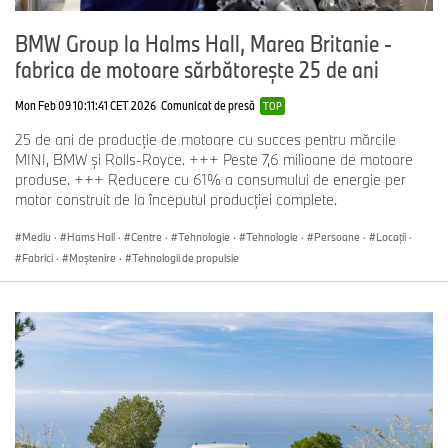
BMW Group la Halms Hall, Marea Britanie -
fabrica de motoare sărbătorește 25 de ani
Mon Feb 09 10:11:41 CET 2026
Comunicat de presă
TOP
25 de ani de producție de motoare cu succes pentru mărcile
MINI, BMW și Rolls-Royce. +++ Peste 7,6 milioane de motoare
produse. +++ Reducere cu 61% a consumului de energie per
motor construit de la începutul producției complete.
Mediu
·
Hams Hall
·
Centre
·
Tehnologie
·
Tehnologie
·
Persoane
·
Locații
·
Fabrici
·
Moștenire
·
Tehnologii de propulsie