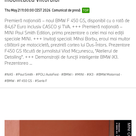
Thu May 21 11:00:00 CEST 2026
Comunicat de presă
TOP
Premieră naţională – noul BMW F 450 GS, disponibil cu o rată de
84,67 Euro inclusiv CASCO şi TVA. +++ Premieră națională –
MINI Paul Smith Edition, prima prezentare a celei mai noi ediţii
speciale MINI. +++ Invitaţi speciali: Mihai Barbu, eroul mai multor
călătorii pe motocicletă, prezintă cartea lui Dus-Întors. Prezentare
F450 GS făcută de jurnalistul Vlad Mic;unescu, “Atelierul de
Detailing”. +++ Demonstraţii de funcţii inteligente BMW iX3.
Prezentarea ...
NA5
·
Paul Smith
·
POLI AutoFest
·
BMW i
·
MINI
·
iX3
·
BMW Motorrad
·
BMW
·
F 450 GS
·
Seria F