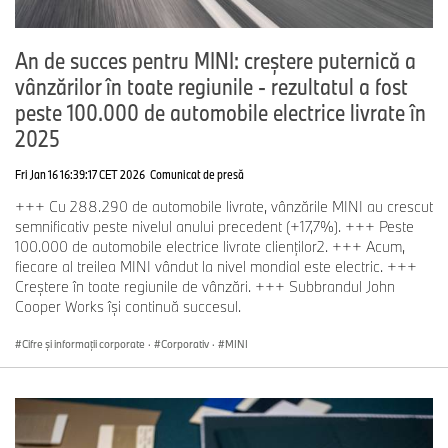
An de succes pentru MINI: creștere puternică a
vânzărilor în toate regiunile - rezultatul a fost
peste 100.000 de automobile electrice livrate în
2025
Fri Jan 16 16:39:17 CET 2026
Comunicat de presă
+++ Cu 288.290 de automobile livrate, vânzările MINI au crescut
semnificativ peste nivelul anului precedent (+17,7%). +++ Peste
100.000 de automobile electrice livrate clienților2. +++ Acum,
fiecare al treilea MINI vândut la nivel mondial este electric. +++
Creștere în toate regiunile de vânzări. +++ Subbrandul John
Cooper Works își continuă succesul.
Cifre şi informaţii corporate
·
Corporativ
·
MINI