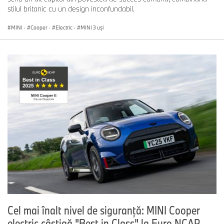
stilul britanic cu un design inconfundabil.
MINI
·
Cooper
·
Electric
·
MINI 3 uşi
Cel mai înalt nivel de siguranță: MINI Cooper
electric câștigă "Best in Class" la Euro NCAP