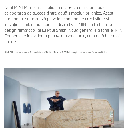
Noul MINI Paul Smith Edition marchează următorul pas în
colaborarea de succes dintre două simboluri britanice. Acest
parteneriat se bazează pe valori comune de creativitate şi
inovaţie, combinând aspectul distinctiv al MINI cu limbajul de
design remarcabil al lui Paul Smith. Noua generaţie a familiei MINI
Cooper iese în evidenţă printr-un aspect unic, cu o notă britanică
aparte.
MINI
·
Cooper
·
Electric
·
MINI 3 uşi
·
MINI 5 uşi
·
Cooper Convertible