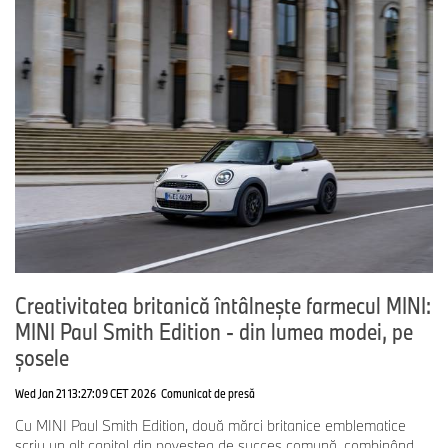
Creativitatea britanică întâlnește farmecul MINI:
MINI Paul Smith Edition - din lumea modei, pe
șosele
Wed Jan 21 13:27:09 CET 2026
Comunicat de presă
Cu MINI Paul Smith Edition, două mărci britanice emblematice
scriu un alt capitol din povestea de succes comună, combinând