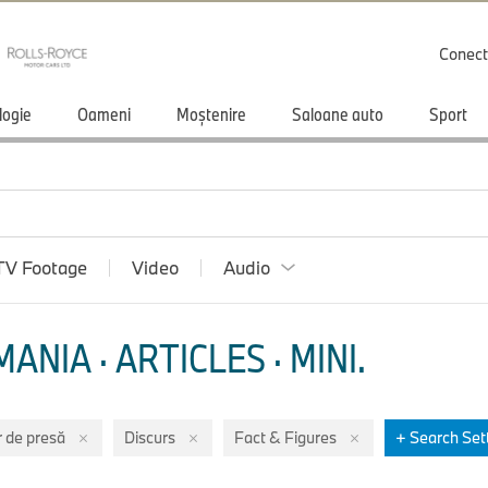
Conect
logie
Oameni
Moștenire
Saloane auto
Sport
TV Footage
Video
Audio
ANIA · ARTICLES
·
MINI
.
 de presă
Discurs
Fact & Figures
+ Search Set