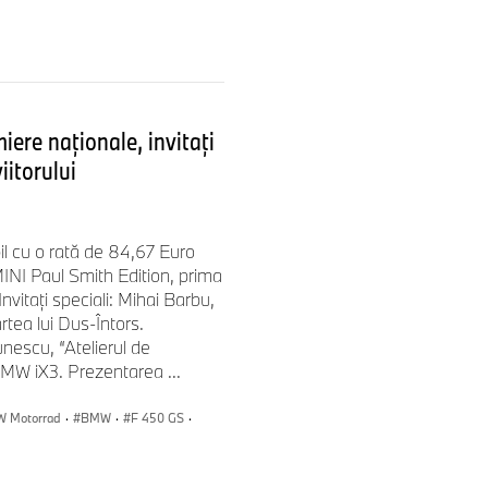
re naţionale, invitaţi
iitorului
l cu o rată de 84,67 Euro
INI Paul Smith Edition, prima
nvitaţi speciali: Mihai Barbu,
rtea lui Dus-Întors.
nescu, “Atelierul de
BMW iX3. Prezentarea ...
 Motorrad
·
BMW
·
F 450 GS
·