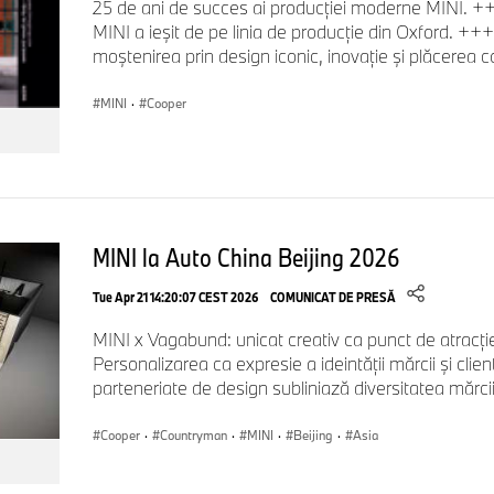
25 de ani de succes ai producției moderne MINI. ++
MINI a ieșit de pe linia de producție din Oxford. ++
moștenirea prin design iconic, inovație și plăcerea co
MINI
·
Cooper
MINI la Auto China Beijing 2026
Tue Apr 21 14:20:07 CEST 2026
COMUNICAT DE PRESĂ
MINI x Vagabund: unicat creativ ca punct de atracți
Personalizarea ca expresie a ideintăţii mărcii şi clienţ
parteneriate de design subliniază diversitatea mărcii
Cooper
·
Countryman
·
MINI
·
Beijing
·
Asia