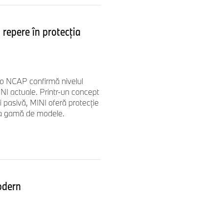
 repere în protecția
ro NCAP confirmă nivelul
NI actuale. Printr-un concept
i pasivă, MINI oferă protecție
aga gamă de modele.
odern