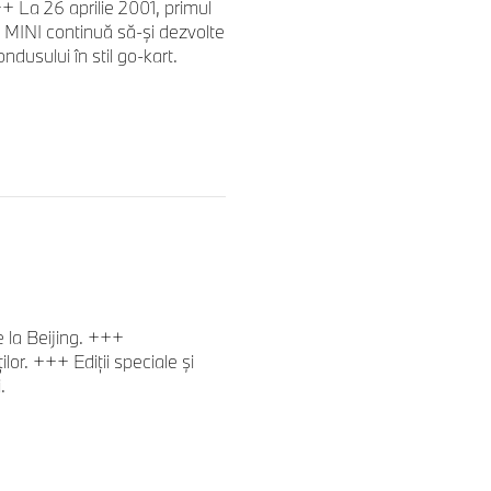
+ La 26 aprilie 2001, primul
+ MINI continuă să-și dezvolte
ndusului în stil go-kart.
e la Beijing. +++
ilor. +++ Ediții speciale și
.