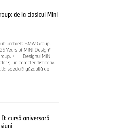
oup: de la clasicul Mini
ui sub umbrela BMW Group.
 25 Years of MINI Design”
Group. +++ Designul MINI
lar și un caracter distinctiv.
ția specială găzduită de
 D: cursă aniversară
isiuni