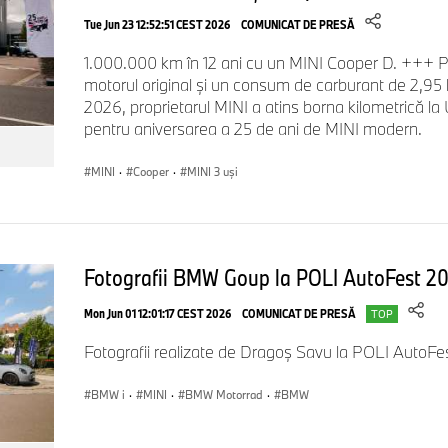
Tue Jun 23 12:52:51 CEST 2026
COMUNICAT DE PRESĂ
1.000.000 km în 12 ani cu un MINI Cooper D. +++ 
motorul original și un consum de carburant de 2,95
2026, proprietarul MINI a atins borna kilometrică la
pentru aniversarea a 25 de ani de MINI modern.
MINI
·
Cooper
·
MINI 3 uşi
Fotografii BMW Goup la POLI AutoFest 2
Mon Jun 01 12:01:17 CEST 2026
COMUNICAT DE PRESĂ
TOP
Fotografii realizate de Dragoş Savu la POLI AutoF
BMW i
·
MINI
·
BMW Motorrad
·
BMW