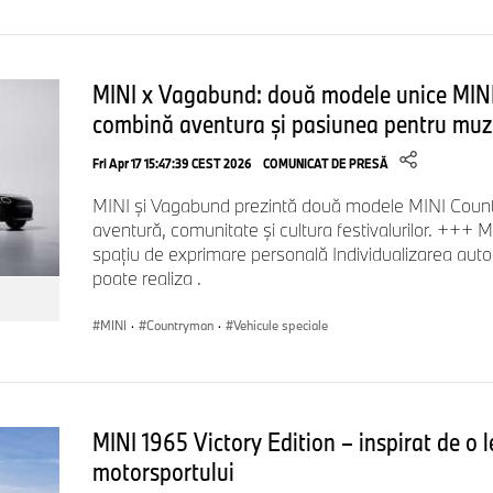
MINI x Vagabund: două modele unice MIN
combină aventura și pasiunea pentru muz
Fri Apr 17 15:47:39 CEST 2026
COMUNICAT DE PRESĂ
MINI și Vagabund prezintă două modele MINI Count
aventură, comunitate și cultura festivalurilor. +++
spațiu de exprimare personală Individualizarea auto
poate realiza .
MINI
·
Countryman
·
Vehicule speciale
MINI 1965 Victory Edition – inspirat de o 
motorsportului