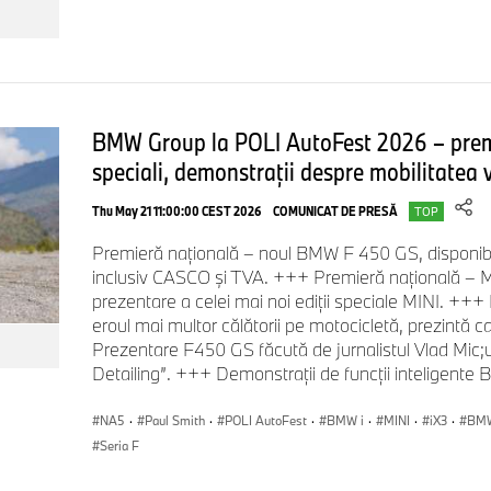
BMW Group la POLI AutoFest 2026 – premie
speciali, demonstraţii despre mobilitatea v
Thu May 21 11:00:00 CEST 2026
COMUNICAT DE PRESĂ
TOP
Premieră naţională – noul BMW F 450 GS, disponibi
inclusiv CASCO şi TVA. +++ Premieră națională – M
prezentare a celei mai noi ediţii speciale MINI. +++ I
eroul mai multor călătorii pe motocicletă, prezintă ca
Prezentare F450 GS făcută de jurnalistul Vlad Mic;u
Detailing”. +++ Demonstraţii de funcţii inteligente 
NA5
·
Paul Smith
·
POLI AutoFest
·
BMW i
·
MINI
·
iX3
·
BMW
Seria F