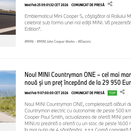
Wed Feb 25 09:01:32 CET 2026
COMUNICAT DE PRESĂ
Emblematicul Mini Cooper S, câștigător al Raliului M
celebrat sub forma unei noi ediţii MINI. Vă prezent
Edition”.
MINI
·
MINI John Cooper Works
·
Electric
Noul MINI Countryman ONE – cel mai mar
nouă şi un preţ începând de la 29 950 Eur
Wed Feb 11 07:00:00 CET 2026
COMUNICAT DE PRESĂ
TOP
Noul MINI Countryman ONE, completează alături de 
Countryman electric cu autonomie de peste 500 km, 
Cooper Paul Smith, actualizarea de ofertă MINI pe
MINI.ro prezintă o ofertă cu un stoc de peste 1600 m
în mai puţin de 4 săptămâni. +++ Gamă completă M