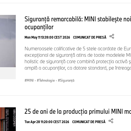
Siguranță remarcabilă: MINI stabilește noi
ocupanților
Mon May 11 13:39:00 CEST 2026
COMUNICAT DE PRESĂ
Numeroasele calificative de 5 stele acordate de Eu
excepțional de siguranță atins de toate modelele MI
holistic de siguranță care combină protecția activă ș
amplă a ocupanților, ca dotare standard, pe între
MINI
·
Tehnologie
·
Siguranţă
25 de ani de la producţia primului MINI m
Tue Apr 28 11:20:00 CEST 2026
COMUNICAT DE PRESĂ