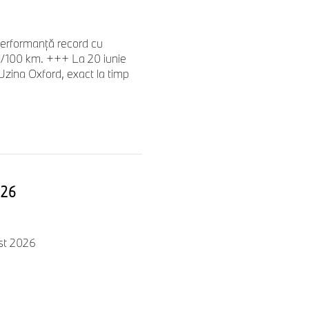
Performanță record cu
 l/100 km. +++ La 20 iunie
 Uzina Oxford, exact la timp
026
est 2026