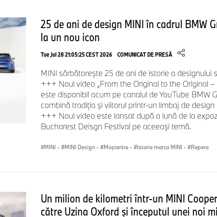
25 de ani de design MINI în cadrul BMW Gr
la un nou icon
Tue Jul 28 21:05:25 CEST 2026
COMUNICAT DE PRESĂ
MINI sărbătorește 25 de ani de istorie a designul
+++ Noul video „From the Original to the Original –
este disponibil acum pe canalul de YouTube BMW 
combină tradiția și viitorul printr-un limbaj de design c
+++ Noul video este lansat după o lună de la expozi
Bucharest Deisgn Festival pe aceeași temă.
MINI
·
MINI Design
·
Moștenire
·
Istorie marca MINI
·
Repere
Un milion de kilometri într-un MINI Cooper
către Uzina Oxford și începutul unei noi m