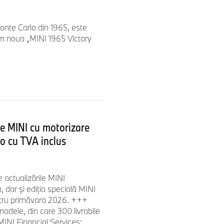
onte Carlo din 1965, este
ăm noua „MINI 1965 Victory
e MINI cu motorizare
o cu TVA inclus
actualizările MINI
dar şi ediţia specială MINI
ntru primăvara 2026. +++
odele, din care 300 livrabile
INI Financial Services: