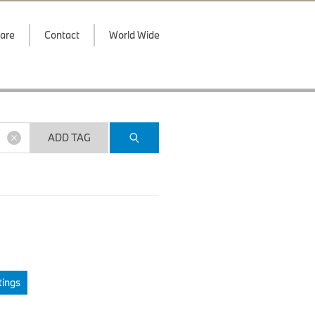
are
Contact
World Wide
ADD TAG
tings