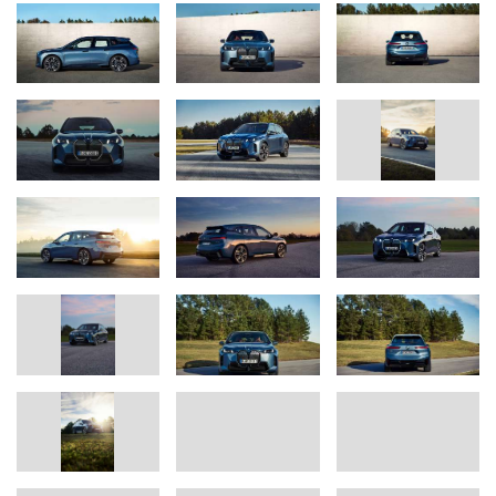
serie del nuevo BMW iX incluye faros LED adaptativos con
función de luz de giro y luces urbanas. La estructura de la parrilla
tipo riñón de BMW se repite en las líneas diagonales de las
cubiertas de los faros.
Los faldones delantero y trasero del nuevo BMW iX tienen un
diseño casi sin juntas y una mayor proporción de superficies
pintadas del color de la carrocería, lo que les confiere un aspecto
deportivo y elegante. El paquete deportivo M, ahora disponible
opcionalmente para el SAV totalmente eléctrico, realza la imagen
dinámica del vehículo con poderosas líneas, tomas de aire
delanteras llamativas y reflectores verticales en la parte trasera.
En combinación con el paquete deportivo M Pro, disponible
opcionalmente, el nuevo BMW iX cuenta con faros y pilotos
traseros oscuros M Shadow Line. El modelo superior de la serie
destaca aún más que las demás variantes. El nuevo BMW iX M70
xDrive viene de serie con las características de diseño de los
paquetes M Sport y M Sport Pro, que incluyen una parrilla de
riñones específica para el modelo con logotipo M, carcasas de los
retrovisores exteriores en color negro y llantas de aleación ligera