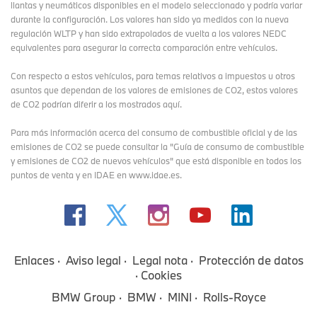
llantas y neumáticos disponibles en el modelo seleccionado y podría variar
Chasis y tren de rodaje optimizados, nuevas llantas de aleación
durante la configuración. Los valores han sido ya medidos con la nueva
Thu Oct 30 10:00:00 CET 2025
Comunicado de prensa
TOP
ligera.
regulación WLTP y han sido extrapolados de vuelta a los valores NEDC
equivalentes para asegurar la correcta comparación entre vehículos.
El primer equipo femenino de fútbol ya conduce sus nuevos
La nueva configuración del chasis y del tren de rodaje del nuevo
vehículos para esta temporada. La mayor oferta de vehículos
BMW iX se basa en el aumento de las prestaciones del sistema
Con respecto a estos vehículos, para temas relativos a impuestos u otros
electrificados y variantes mecánicas, consolida un gran año en
de propulsión y en la optimización del equilibrio de pesos
asuntos que dependan de los valores de emisiones de CO2, estos valores
cuanto a la elección de modelos, predominando el BMW iX y el
mediante la tecnología de las baterías. Además, un soporte
de CO2 podrían diferir a los mostrados aquí.
BMW iX2.
hidráulico del eje trasero garantiza un equilibrio óptimo entre
dinamismo deportivo y confort de marcha. Otros elementos que
Para más información acerca del consumo de combustible oficial y de las
U10
·
U11
·
i20
·
NA5
·
iX
·
BMW i
·
iX3
·
i5
·
iX2
·
iX1
·
Deportes
contribuyen a la mayor eficiencia del nuevo BMW iX son los
emisiones de CO2 se puede consultar la "Guía de consumo de combustible
cojinetes de las ruedas optimizados en cuanto a peso y fricción,
y emisiones de CO2 de nuevos vehículos" que está disponible en todos los
así como los neumáticos con reducida resistencia a la rodadura y
puntos de venta y en IDAE en www.idae.es.
la máxima etiqueta de eficiencia A+.
La tecnología de suspensión del BMW iX incluye un eje delantero
de doble horquilla, un eje trasero de cinco brazos y dirección
eléctrica con función Servotronic y relación variable. Además, el
nuevo BMW iX M70 xDrive dispone de suspensión neumática con
Enlaces
Aviso legal
Legal nota
Protección de datos
regulación adaptativa del nivel de rodadura de los dos ejes con
Cookies
amortiguadores regulados electrónicamente, reglaje específico M
y barras estabilizadoras específicas M, dirección activa integral y
BMW Group
BMW
MINI
Rolls-Royce
sistema de frenos deportivos con pinzas de freno rojas. El