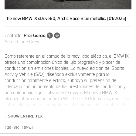
The new BMW iX xDrive60, Arctic Race Blue metallic. (01/2025)
Contacto:
Pilar Garcia
Autor:
Liane Drews
Como referente en el campo de la movilidad eléctrica, el BMW iX
ofrece una combinación única de lujo progresivo y placer de
conducción sin emisiones locales. La nueva edición del Sports
Activity Vehicle (SAV), diseñado exclusivamente para la
conducción totalmente eléctrica, subraya su pretensión de
liderazgo con un aumento de las prestaciones de conducción y
una autonomía significativamente mayor. El nuevo BMW iX
alcanza ahora una autonomía WLTP de 700 kilómetros, una cifra
sobresaliente en su segmento. Es otro ejemplo fascinante de la
eficacia del paquete de medidas y tecnologías BMW
SHOW ENTIRE TEXT
EfficientDynamics. Las innovaciones en el campo de la tecnología
BMW eDrive van acompañadas de modificaciones específicas en
i20
·
iX
·
BMW i
el diseño exterior e interior que acentúan el carácter deportivo del
nuevo BMW iX.