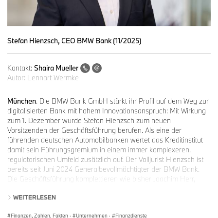
Stefan Hienzsch, CEO BMW Bank (11/2025)
Kontakt:
Shaira Mueller
Autor:
Lennart Wermke
München
. Die BMW Bank GmbH stärkt ihr Profil auf dem Weg zur
digitalisierten Bank mit hohem Innovationsanspruch: Mit Wirkung
zum 1. Dezember wurde Stefan Hienzsch zum neuen
Vorsitzenden der Geschäftsführung berufen. Als eine der
führenden deutschen Automobilbanken wertet das Kreditinstitut
damit sein Führungsgremium in einem immer komplexeren,
regulatorischen Umfeld zusätzlich auf. Der Volljurist Hienzsch ist
bereits seit Juni 2024 Generalbevollmächtigter der BMW Bank.
Die Geschäftsführung komplettieren wie bisher Joachim Herr,
Torsten Matheis sowie Kerstin Zerbst.
WEITERLESEN
„Stefan Hienzsch ist ein erfahrener Finanz- und Rechtsexperte,
Finanzen, Zahlen, Fakten
·
Unternehmen
·
Finanzdienste
der die Chancen und Herausforderungen des