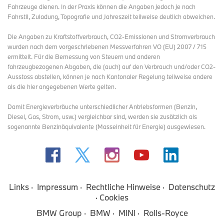
Fahrzeuge dienen. In der Praxis können die Angaben jedoch je nach
Instagram:
https://www.instagram.com/bmwgroup
Fahrstil, Zuladung, Topografie und Jahreszeit teilweise deutlich abweichen.
Facebook:
https://www.facebook.com/bmwgroup
Die Angaben zu Kraftstoffverbrauch, CO2-Emissionen und Stromverbrauch
wurden nach dem vorgeschriebenen Messverfahren VO (EU) 2007 / 715
X:
https://www.x.com/bmwgroup
ermittelt. Für die Bemessung von Steuern und anderen
fahrzeugbezogenen Abgaben, die (auch) auf den Verbrauch und/oder CO2-
Ausstoss abstellen, können je nach Kantonaler Regelung teilweise andere
als die hier angegebenen Werte gelten.
Damit Energieverbräuche unterschiedlicher Antriebsformen (Benzin,
Diesel, Gas, Strom, usw.) vergleichbar sind, werden sie zusätzlich als
sogenannte Benzinäquivalente (Masseinheit für Energie) ausgewiesen.
Links
Impressum
Rechtliche Hinweise
Datenschutz
Cookies
BMW Group
BMW
MINI
Rolls-Royce