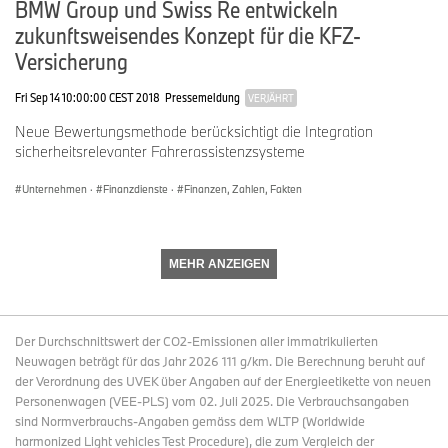
BMW Group und Swiss Re entwickeln
und BMW Motorrad der weltweit führende Premium-Hersteller
zukunftsweisendes Konzept für die KFZ-
von Automobilen und Motorrädern und Anbieter von Premium-
Finanzdienstleistungen. Das BMW Group Produktionsnetzwerk
Versicherung
umfasst über 30 Produktionsstandorte weltweit; das
Unternehmen verfügt über ein globales Vertriebsnetzwerk mit
Fri Sep 14 10:00:00 CEST 2018
Pressemeldung
VERJÄHRT
Vertretungen in über 140 Ländern.
Neue Bewertungsmethode berücksichtigt die Integration
Im Jahr 2024 erzielte die BMW Group einen weltweiten Absatz
sicherheitsrelevanter Fahrerassistenzsysteme
von 2,45 Mio. Automobilen und über 210.000 Motorrädern. Das
Ergebnis vor Steuern im Geschäftsjahr 2024 belief sich auf 11,0
Unternehmen
·
Finanzdienste
·
Finanzen, Zahlen, Fakten
Mrd. €, der Umsatz auf 142,2 Mrd. €. Zum 31. Dezember 2024
beschäftigte das Unternehmen weltweit 159.104 Mitarbeiterinnen
und Mitarbeiter.
MEHR ANZEIGEN
Seit jeher sind langfristiges Denken und verantwortungsvolles
Handeln die Grundlage des wirtschaftlichen Erfolges der BMW
Group. Nachhaltigkeit ist ein wichtiger Bestandteil der
Der Durchschnittswert der CO2-Emissionen aller immatrikulierten
Unternehmensstrategie der BMW Group, von der Lieferkette über
Neuwagen beträgt für das Jahr 2026 111 g/km. Die Berechnung beruht auf
die Produktion bis zum Ende der Nutzungsphase aller Produkte.
der Verordnung des UVEK über Angaben auf der Energieetikette von neuen
Personenwagen (VEE-PLS) vom 02. Juli 2025. Die Verbrauchsangaben
LinkedIn:
http://www.linkedin.com/company/bmw-group/
sind Normverbrauchs-Angaben gemäss dem WLTP (Worldwide
harmonized Light vehicles Test Procedure), die zum Vergleich der
YouTube:
https://www.youtube.com/bmwgroup