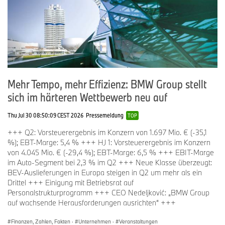
Mit dem ersten Modell der NEUE KLASSE hat BMW einen
deutlichen Schritt nach vorne bei Technologie und Design
gemacht. Ein Schritt, der bei Experten, Journalisten und Kunden
gleichermassen starken Anklang findet.
Mehr Tempo, mehr Effizienz: BMW Group stellt
Angesichts der sehr hohen Marktnachfrage haben wir bereits im
Februar die zweite Schicht der BMW iX3-Produktion in unserem
sich im härteren Wettbewerb neu auf
Werk in Debrecen vorverlegt.
Thu Jul 30 08:50:09 CEST 2026
Pressemeldung
TOP
+++ Q2: Vorsteuerergebnis im Konzern von 1.697 Mio. € (-35,1
Die weitere Markteinführung in den US-amerikanischen und
%); EBT-Marge: 5,4 % +++ HJ 1: Vorsteuerergebnis im Konzern
asiatischen Märkten ist für die kommenden Monate geplant.
von 4.045 Mio. € (-29,4 %); EBT-Marge: 6,5 % +++ EBIT-Marge
im Auto-Segment bei 2,3 % im Q2 +++ Neue Klasse überzeugt:
BEV-Auslieferungen in Europa steigen in Q2 um mehr als ein
Und der iX3 war nur der Anfang – seit unserer Jahreskonferenz ist
Drittel +++ Einigung mit Betriebsrat auf
einiges passiert. Die NEUE KLASSE setzt Schritt für Schritt ihre
Personalstrukturprogramm +++ CEO Nedeljković: „BMW Group
Akzente im gesamten BMW Portfolio.
auf wachsende Herausforderungen ausrichten“ +++
Finanzen, Zahlen, Fakten
·
Unternehmen
·
Veranstaltungen