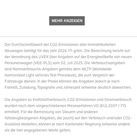
Im März haben wir mit der Weltpremiere des neuen BMW i3 im
BMW Park in München den nächsten Schritt vorgestellt.
MEHR ANZEIGEN
Seit 1975 inspiriert die 3er Reihe Träume. Als Herzstück der Marke
verkörpert jede der acht Generationen Fortschritt und Innovation.
Der Durchschnittswert der CO2-Emissionen aller immatrikulierten
Und mit dem BMW i3 bauen wir unsere Zukunft auf diesem
Neuwagen beträgt für das Jahr 2026 111 g/km. Die Berechnung beruht auf
reichen Erbe auf.
der Verordnung des UVEK über Angaben auf der Energieetikette von neuen
Personenwagen (VEE-PLS) vom 02. Juli 2025. Die Verbrauchsangaben
sind Normverbrauchs-Angaben gemäss dem WLTP (Worldwide
Diese Veranstaltung bot eine einzigartige Gelegenheit, diesen
harmonized Light vehicles Test Procedure), die zum Vergleich der
Meilenstein nicht nur mit den Medien und anderen wichtigen
Fahrzeuge dienen. In der Praxis können die Angaben jedoch je nach
Stakeholdern zu feiern, sondern – vielleicht am wichtigsten – mit
Fahrstil, Zuladung, Topografie und Jahreszeit teilweise deutlich abweichen.
unseren Mitarbeiterinnen und Mitarbeitern.
Die Angaben zu Kraftstoffverbrauch, CO2-Emissionen und Stromverbrauch
wurden nach dem vorgeschriebenen Messverfahren VO (EU) 2007 / 715
Mehr als 30.000 Mitarbeiterinnen und Mitarbeiter nahmen über
ermittelt. Für die Bemessung von Steuern und anderen
mehrere Tage hinweg an den Feierlichkeiten teil und unterstrichen
fahrzeugbezogenen Abgaben, die (auch) auf den Verbrauch und/oder CO2-
damit die starke Verbundenheit, die unser Team mit der Marke
Ausstoss abstellen, können je nach Kantonaler Regelung teilweise andere
empfindet, sowie ihren Stolz auf diesen unglaublichen Moment –
als die hier angegebenen Werte gelten.
sowohl für das Unternehmen als auch für ihre Leistungen bei der