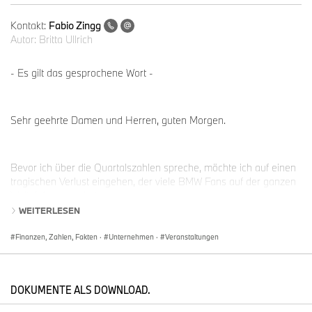
Kontakt:
Fabio Zingg
Autor:
Britta Ullrich
- Es gilt das gesprochene Wort -
Sehr geehrte Damen und Herren, guten Morgen.
Bevor ich über die Quartalszahlen spreche, möchte ich auf einen
tragischen Verlust eingehen, der viele BMW Fans auf der ganzen
Welt tief bewegt hat.
WEITERLESEN
Finanzen, Zahlen, Fakten
·
Unternehmen
·
Veranstaltungen
Am 1. Mai ist der Rennfahrer, langjährige BMW Werksfahrer und
Unternehmensbotschafter Alessandro Zanardi unerwartet
verstorben.
DOKUMENTE ALS DOWNLOAD.