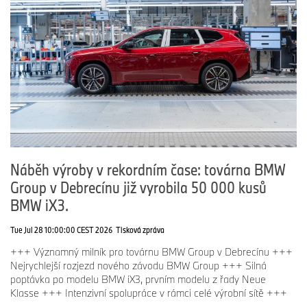
LinkedIn:
https://www.linkedin.com/company/bmw-group/
Náběh výroby v rekordním čase: továrna BMW
Group v Debrecínu již vyrobila 50 000 kusů
BMW iX3.
Tue Jul 28 10:00:00 CEST 2026
Tisková zpráva
+++ Významný milník pro továrnu BMW Group v Debrecínu +++
Nejrychlejší rozjezd nového závodu BMW Group +++ Silná
poptávka po modelu BMW iX3, prvním modelu z řady Neue
Klasse +++ Intenzivní spolupráce v rámci celé výrobní sítě +++