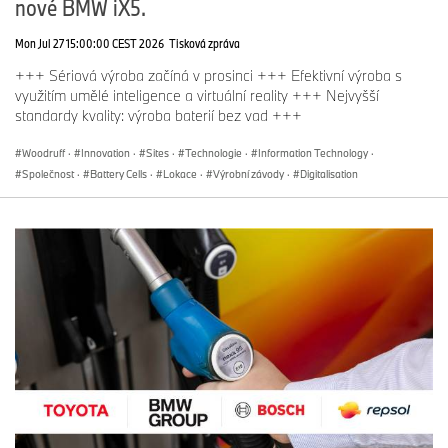
nové BMW iX5.
Mon Jul 27 15:00:00 CEST 2026
Tisková zpráva
+++ Sériová výroba začíná v prosinci +++ Efektivní výroba s
využitím umělé inteligence a virtuální reality +++ Nejvyšší
standardy kvality: výroba baterií bez vad +++
Woodruff
·
Innovation
·
Sites
·
Technologie
·
Information Technology
·
Společnost
·
Battery Cells
·
Lokace
·
Výrobní závody
·
Digitalisation