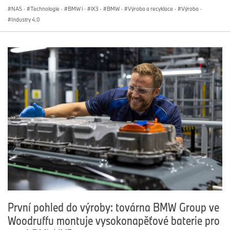
NA5
·
Technologie
·
BMW i
·
iX3
·
BMW
·
Výroba a recyklace
·
Výroba
·
Industry 4.0
První pohled do výroby: továrna BMW Group ve
Woodruffu montuje vysokonapěťové baterie pro