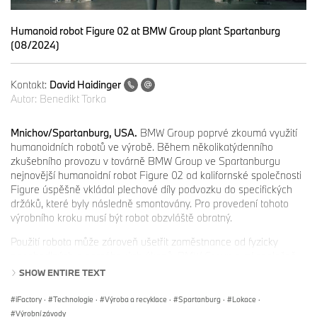
Humanoid robot Figure 02 at BMW Group plant Spartanburg
(08/2024)
Kontakt:
David Haidinger
Autor:
Benedikt Torka
Mnichov/Spartanburg, USA.
BMW Group poprvé zkoumá využití
humanoidních robotů ve výrobě. Během několikatýdenního
zkušebního provozu v továrně BMW Group ve Spartanburgu
nejnovější humanoidní robot Figure 02 od kalifornské společnosti
Figure úspěšně vkládal plechové díly podvozku do specifických
držáků, které byly následně smontovány. Pro provedení tohoto
výrobního kroku musí být robot obzvláště obratný.
Použití robota může zároveň ušetřit zaměstnance od fyzicky
nepohodlných a namáhavých úkonů. BMW Group nyní společně
se společností Figure testuje a vyhodnocuje, jak lze humanoidní
SHOW ENTIRE TEXT
roboty bezpečně používat při výrobě automobilů. Toto video
zobrazuje zkušební provoz v karosárně v závodě BMW Group ve
iFactory
·
Technologie
·
Výroba a recyklace
·
Spartanburg
·
Lokace
·
Spartanburgu:
https://b.mw/Figure_02
.
Výrobní závody