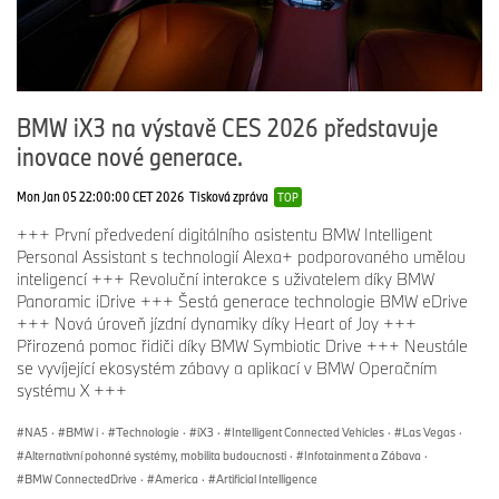
BMW iX3 na výstavě CES 2026 představuje
inovace nové generace.
Mon Jan 05 22:00:00 CET 2026
Tisková zpráva
TOP
+++ První předvedení digitálního asistentu BMW Intelligent
Personal Assistant s technologií Alexa+ podporovaného umělou
inteligencí +++ Revoluční interakce s uživatelem díky BMW
Panoramic iDrive +++ Šestá generace technologie BMW eDrive
+++ Nová úroveň jízdní dynamiky díky Heart of Joy +++
Přirozená pomoc řidiči díky BMW Symbiotic Drive +++ Neustále
se vyvíjející ekosystém zábavy a aplikací v BMW Operačním
systému X +++
NA5
·
BMW i
·
Technologie
·
iX3
·
Intelligent Connected Vehicles
·
Las Vegas
·
Alternativní pohonné systémy, mobilita budoucnosti
·
Infotainment a Zábava
·
BMW ConnectedDrive
·
America
·
Artificial Intelligence