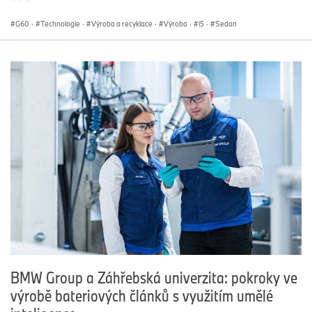
G60
·
Technologie
·
Výroba a recyklace
·
Výroba
·
i5
·
Sedan
BMW Group a Záhřebská univerzita: pokroky ve
výrobě bateriových článků s využitím umělé