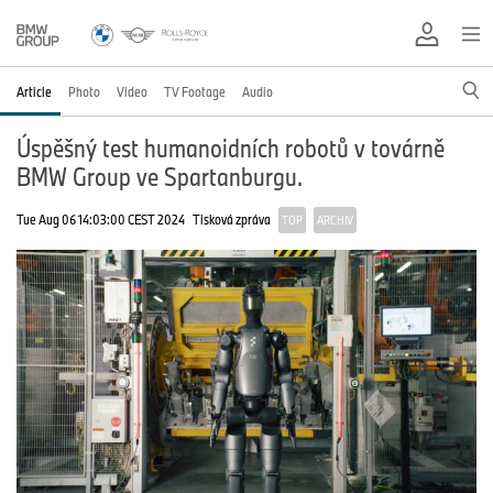
Article
Photo
Video
TV Footage
Audio
Úspěšný test humanoidních robotů v továrně
BMW Group ve Spartanburgu.
Tue Aug 06 14:03:00 CEST 2024
Tisková zpráva
TOP
ARCHIV