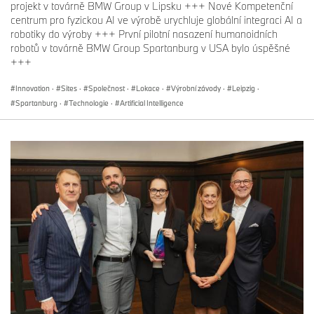
projekt v továrně BMW Group v Lipsku +++ Nové Kompetenční
centrum pro fyzickou AI ve výrobě urychluje globální integraci AI a
robotiky do výroby +++ První pilotní nasazení humanoidních
robotů v továrně BMW Group Spartanburg v USA bylo úspěšné
+++
Innovation
·
Sites
·
Společnost
·
Lokace
·
Výrobní závody
·
Leipzig
·
Spartanburg
·
Technologie
·
Artificial Intelligence