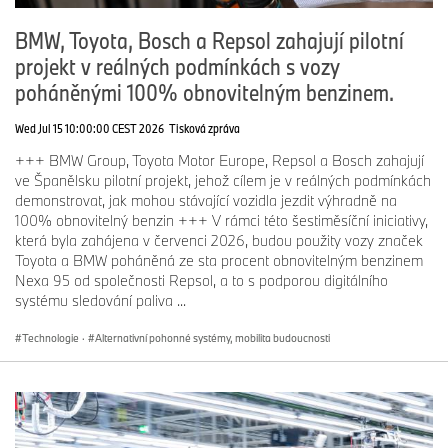
BMW, Toyota, Bosch a Repsol zahajují pilotní
projekt v reálných podmínkách s vozy
poháněnými 100% obnovitelným benzinem.
Wed Jul 15 10:00:00 CEST 2026
Tisková zpráva
+++ BMW Group, Toyota Motor Europe, Repsol a Bosch zahajují
ve Španělsku pilotní projekt, jehož cílem je v reálných podmínkách
demonstrovat, jak mohou stávající vozidla jezdit výhradně na
100% obnovitelný benzin +++ V rámci této šestiměsíční iniciativy,
která byla zahájena v červenci 2026, budou použity vozy značek
Toyota a BMW poháněná ze sta procent obnovitelným benzinem
Nexa 95 od společnosti Repsol, a to s podporou digitálního
systému sledování paliva ...
Technologie
·
Alternativní pohonné systémy, mobilita budoucnosti