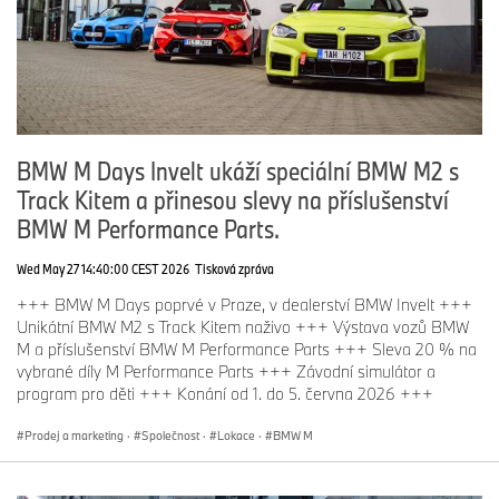
BMW M Days Invelt ukáží speciální BMW M2 s
Track Kitem a přinesou slevy na příslušenství
BMW M Performance Parts.
Wed May 27 14:40:00 CEST 2026
Tisková zpráva
+++ BMW M Days poprvé v Praze, v dealerství BMW Invelt +++
Unikátní BMW M2 s Track Kitem naživo +++ Výstava vozů BMW
M a příslušenství BMW M Performance Parts +++ Sleva 20 % na
vybrané díly M Performance Parts +++ Závodní simulátor a
program pro děti +++ Konání od 1. do 5. června 2026 +++
Prodej a marketing
·
Společnost
·
Lokace
·
BMW M