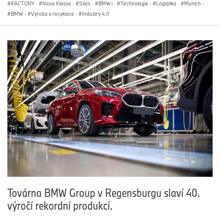
iFACTORY
·
Neue Klasse
·
Sites
·
BMW i
·
Technologie
·
Logistika
·
Munich
·
BMW
·
Výroba a recyklace
·
Industry 4.0
Továrna BMW Group v Regensburgu slaví 40.
výročí rekordní produkcí.