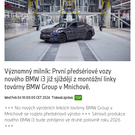
Významný milník: První předsériové vozy
nového BMW i3 již sjíždějí z montážní linky
továrny BMW Group v Mnichově.
Wed Feb 04 10:00:00 CET 2026
Tisková zpráva
TOP
+++ Na nových výrobních linkách továrny BMW Group v
Mnichově se rozjela předsériová výroba +++ Sériová produkce
nového BMW i3 bude zahájena ve druhé polovině roku 2026
+++