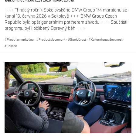
+++ Třináctý ročník Sokolovského BMW Group 1/4 maratonu se
konal 13. června 2026 v Sokolově +++ BMW Group Czech
Republic byla opět generálním partnerem závodu +++ Součástí
programu byl i oblíbený Barevný běh +++
Prodej a marketing
·
Product placement
·
Společnost
·
Kulturní angažovanost
·
Lokace