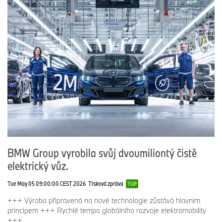
BMW Group vyrobila svůj dvoumiliontý čistě
elektrický vůz.
Tue May 05 09:00:00 CEST 2026
Tisková zpráva
TOP
+++ Výroba připravená na nové technologie zůstává hlavním
principem +++ Rychlé tempo globálního rozvoje elektromobility
+++