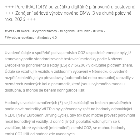
+++ Pure iFACTORY: od začátku digitálně plánovaná a postavená
+++ Zahájení sériové výroby nového BMW i3 ve druhé polovině
roku 2026 +++
Sites
·
Lokace
·
Výrobní závody
·
Logistika
·
Munich
·
BMW
·
Výroba a recyklace
·
Industry 4.0
Uvedené údaje o spotřebě paliva, emisích CO2 a spotřebě energie byly již
stanoveny podle standardizované testovací metodiky podle Nařízení
Evropského parlamentu a Rady (ES) č 715/2007 v aktuálně platném znění.
Údaje se vztahují k vozidlu v základním vybavení v Německu a uvedené
rozpětí zohledňuje typ převodovky (automatická nebo manuální) a rozdíly v
rozměrech zvolených kol a pneumatik, které jsou u vybraného modelu
dostupné, a mohou se během konfigurace lišit.
Hodnoty u vozidel označených (*) se již zakládají na testech prováděných
podle nové metodiky WLTP a byly převedeny zpět na hodnoty odpovídající
NEDC (New European Driving Cycle), aby tak bylo možné provést porovnání
mezi jednotlivými vozidly. U daní či jiných poplatků vztahujícím se k
vozidlům, které vycházejí (minimálně) z emisí CO2, se mohou hodnoty
emisí CO2 lišit od hodnot zde uvedených.