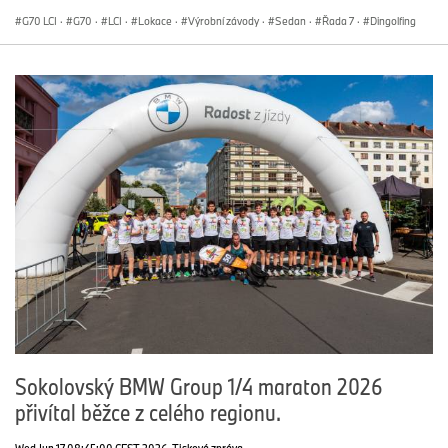
G70 LCI
·
G70
·
LCI
·
Lokace
·
Výrobní závody
·
Sedan
·
Řada 7
·
Dingolfing
Sokolovský BMW Group 1/4 maraton 2026
přivítal běžce z celého regionu.
Wed Jun 17 08:45:00 CEST 2026
Tisková zpráva