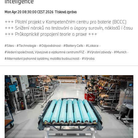
inteligence
Mon Apr 20 08:30:00 CEST 2026
Tisková zpráva
+++ Pilotní projekt v Kompetenčním centru pro baterie (BCCC)
+++ Snížení nároků na testování a úspory surovin, nákladů i času
+++ Průkopnické propojení teorie a praxe +++
Sites
·
Technologie
·
Odpovědnost
·
Battery Cells
·
Lokace
·
Vedení společnosti, Vývojové a výzkumné centrum/FIZ
·
Výrobní závody
·
Munich
·
Alternativní pohonné systémy, mobilita budoucnosti
·
Výroba