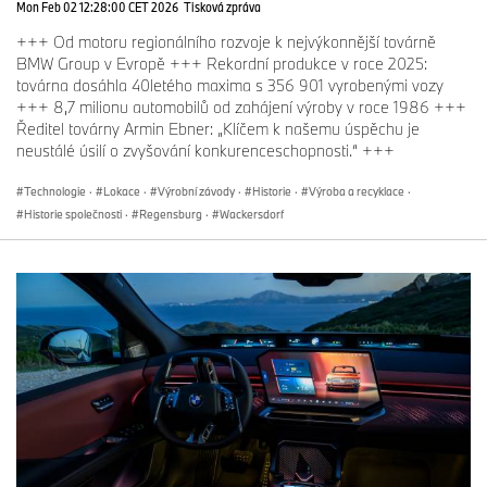
Mon Feb 02 12:28:00 CET 2026
Tisková zpráva
+++ Od motoru regionálního rozvoje k nejvýkonnější továrně
BMW Group v Evropě +++ Rekordní produkce v roce 2025:
továrna dosáhla 40letého maxima s 356 901 vyrobenými vozy
+++ 8,7 milionu automobilů od zahájení výroby v roce 1986 +++
Ředitel továrny Armin Ebner: „Klíčem k našemu úspěchu je
neustálé úsilí o zvyšování konkurenceschopnosti.“ +++
Technologie
·
Lokace
·
Výrobní závody
·
Historie
·
Výroba a recyklace
·
Historie společnosti
·
Regensburg
·
Wackersdorf