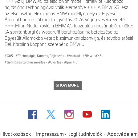
+++ Az új BMW X5 az első olyan modell, amely öt különböző
hajtáslánc-technológiával válik elérhetővé +++ A BMW iX5 lesz
az első tisztán elektromos BMW modell, amely az Egyesült
Államokban készül majd; a gyártás 2026 végén veszi kezdetét
+++ Milan Nedeljković, a BMW AG igazgatótanácsának új elnöke:
„A spartanburgi és woodruffi beruházásaink befejezése az
Egyesült Államokba vetett bizalmunkat bizonyítja, és tovább erősíti
Dél-Karolina központi szerepét a BMW ...
G05
·
Technológia, Kutatás, Fejlesztés
·
Vállalati
·
BMW
·
X5
·
Gyártás és újrahasznosítás
·
Gyártás
·
Ipar 4.0
SHOW MORE
Hivatkozások
Impresszum
Jogi tudnivalók
Adatvédelem