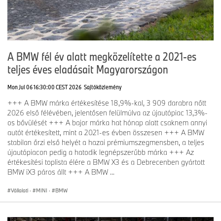
A BMW fél év alatt megközelítette a 2021-es
teljes éves eladásait Magyarországon
Mon Jul 06 16:30:00 CEST 2026
Sajtóközlemény
+++ A BMW márka értékesítése 18,9%-kal, 3 909 darabra nőtt
2026 első félévében, jelentősen felülmúlva az újautópiac 13,3%-
os bővülését +++ A bajor márka hat hónap alatt csaknem annyi
autót értékesített, mint a 2021-es évben összesen +++ A BMW
stabilan őrzi első helyét a hazai prémiumszegmensben, a teljes
újautópiacon pedig a hatodik legnépszerűbb márka +++ Az
értékesítési toplista élére a BMW X3 és a Debrecenben gyártott
BMW iX3 páros állt +++ A BMW ...
Vállalati
·
MINI
·
BMW