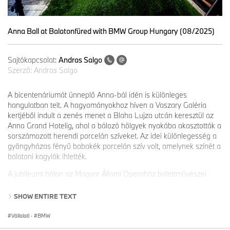
Anna Ball at Balatonfüred with BMW Group Hungary (08/2025)
Sajtókapcsolat:
Andras Salgo
Szerző:
Andras Salgo
A bicentenáriumát ünneplő Anna-bál idén is különleges
hangulatban telt. A hagyományokhoz híven a Vaszary Galéria
kertjéből indult a zenés menet a Blaha Lujza utcán keresztül az
Anna Grand Hotelig, ahol a bálozó hölgyek nyakába akasztották a
sorszámozott herendi porcelán szíveket. Az idei különlegesség a
gyöngyházas fényű babakék porcelán szív volt, amelynek színét a
balatoni kagylók ihlették.
A jubileumi bálon az Magyar Állami Operaház balettművészei
táncolták a hagyományos palotást, illetve a nyitó-keringőt, őket a
Mendelssohn Kamarazenekar kísérte. Az idei Anna-bál
SHOW ENTIRE TEXT
különlegessége az első alkalommal megrendezett Anna-báli
Sokadalom volt, amelyen kétszáz lány és fiú vett részt.
Vállalati
·
BMW