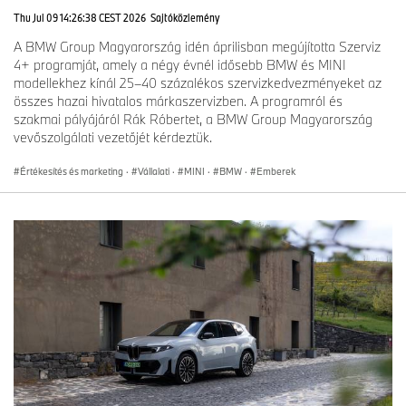
Thu Jul 09 14:26:38 CEST 2026
Sajtóközlemény
A BMW Group Magyarország idén áprilisban megújította Szerviz
4+ programját, amely a négy évnél idősebb BMW és MINI
modellekhez kínál 25–40 százalékos szervizkedvezményeket az
összes hazai hivatalos márkaszervizben. A programról és
szakmai pályájáról Rák Róbertet, a BMW Group Magyarország
vevőszolgálati vezetőjét kérdeztük.
Értékesítés és marketing
·
Vállalati
·
MINI
·
BMW
·
Emberek