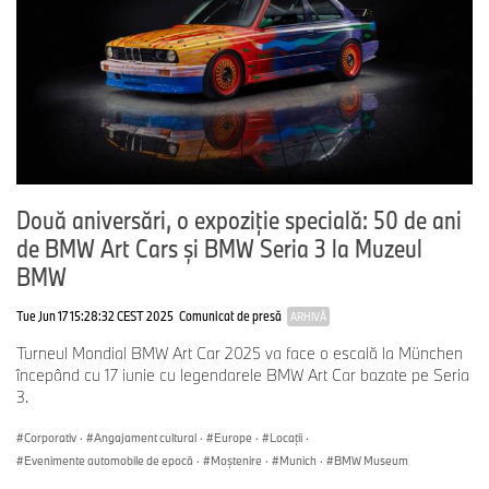
Două aniversări, o expoziţie specială: 50 de ani
de BMW Art Cars şi BMW Seria 3 la Muzeul
BMW
Tue Jun 17 15:28:32 CEST 2025
Comunicat de presă
ARHIVĂ
Turneul Mondial BMW Art Car 2025 va face o escală la München
începând cu 17 iunie cu legendarele BMW Art Car bazate pe Seria
3.
Corporativ
·
Angajament cultural
·
Europe
·
Locații
·
Evenimente automobile de epocă
·
Moștenire
·
Munich
·
BMW Museum