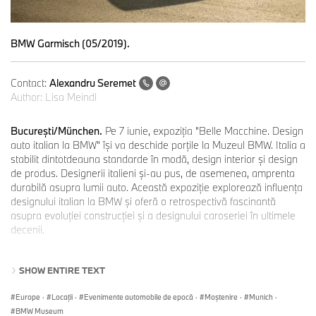
BMW Garmisch (05/2019).
Contact:
Alexandru Seremet
Author:
Lisa Meindl
Bucureşti/München.
Pe 7 iunie, expoziţia "Belle Macchine. Design
auto italian la BMW" îşi va deschide porţile la Muzeul BMW. Italia a
stabilit dintotdeauna standarde în modă, design interior şi design
de produs. Designerii italieni și-au pus, de asemenea, amprenta
durabilă asupra lumii auto. Această expoziţie explorează influenţa
designului italian la BMW şi oferă o retrospectivă fascinantă
asupra evoluţiei construcţiei şi a designului caroseriei în ultimele
decenii.
SHOW ENTIRE TEXT
BMW s-a inspirat din cultura italiană a construcţiei de caroserii
încă din anii 1930. Colaborările cu designeri renumiţi precum
Europe
·
Locații
·
Evenimente automobile de epocă
·
Moștenire
·
Munich
·
Giorgetto Giugiaro, Giovanni Michelotti şi Marcello Gandini au
BMW Museum