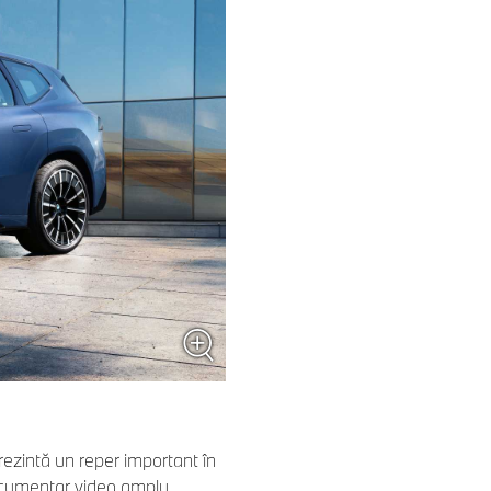
zintă un reper important în
ocumentar video amplu