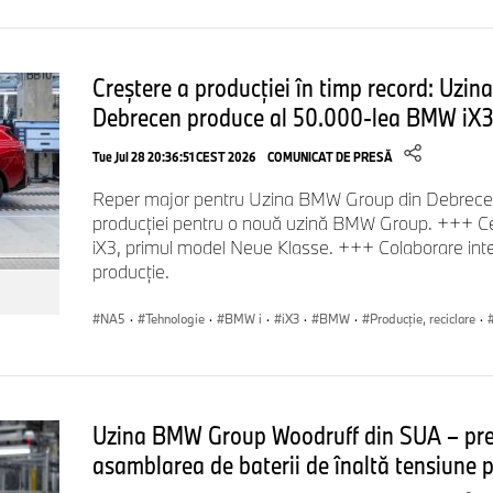
noul BMW iX3 este construit din materiale reciclate.
Durata: 4:07 minute
Creștere a producției în timp record: Uzi
Link "Deep Dive Sustainability":
https://youtu.be/ugGK8FGq
Debrecen produce al 50.000-lea BMW iX
Tue Jul 28 20:36:51 CEST 2026
COMUNICAT DE PRESĂ
Lansarea noului BMW iX3 introduce noul limbaj de design BMW
Reper major pentru Uzina BMW Group din Debrecen 
producției pentru o nouă uzină BMW Group. +++ C
întreaga gamă de modele. Videoclipul, cu echipa de design c
iX3, primul model Neue Klasse. +++ Colaborare inten
Hooydonk, explică această interpretare modernă a esenţei B
producție.
contemporană.
Durata: 7:17 minute
NA5
·
Tehnologie
·
BMW i
·
iX3
·
BMW
·
Producţie, reciclare
·
Link "Deep Dive Design":
https://youtu.be/GnsghaXyaTE
Uzina BMW Group Woodruff din SUA – pregă
Noul design al site-ului corporate BMW Group - casa dig
asamblarea de baterii de înaltă tensiune