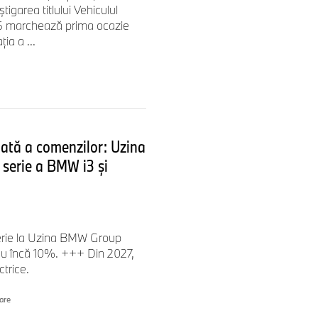
igarea titlului Vehiculul
26 marchează prima ocazie
ia a ...
ngur obiectiv: Orientare
 executiv Connected
rdul industriei pentru
pată a comenzilor: Uzina
serie a BMW i3 și
signul noului BMW iX3
serie la Uzina BMW Group
cu încă 10%. +++ Din 2027,
completă a dezvoltării
trice.
clu de viaţă. Videoclipul
ateriale secundare, selecţia
lare
ii. Aproximativ o treime din