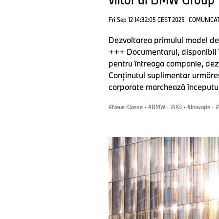
Fri Sep 12 14:32:05 CEST 2025
COMUNICAT
Dezvoltarea primului model de 
+++ Documentarul, disponibil
pentru întreaga companie, dezv
Conţinutul suplimentar urmăreş
corporate marchează începutul 
Neue Klasse
·
BMW
·
iX3
·
Inovaţie
·