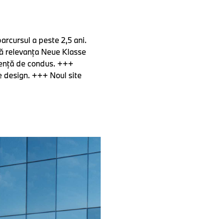
rcursul a peste 2,5 ani.
ă relevanţa Neue Klasse
rienţă de condus. +++
e design. +++ Noul site