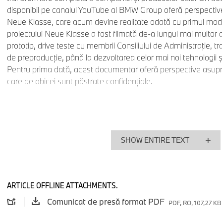
disponibil pe canalul YouTube al BMW Group oferă perspective
Neue Klasse, care acum devine realitate odată cu primul mod
proiectului Neue Klasse a fost filmată de-a lungul mai multor a
prototip, drive teste cu membrii Consiliului de Administraţie, 
de preproducţie, până la dezvoltarea celor mai noi tehnologii ş
Pentru prima dată, acest documentar oferă perspective asupr
care de obicei sunt păstrate confidenţiale.
Prezentare generală a documentarului
SHOW ENTIRE TEXT
Episodul 1: "The Big Picture".
Poziţionarea strategică a Neu
eră, inclusiv perspective personale ale directorului executiv Ol
membri ai Consiliului de Administraţie şi participanţi la proiect.
ARTICLE OFFLINE ATTACHMENTS.
Comunicat de presă format PDF
PDF, RO, 107,27 KB
Durata: 6:29 minute