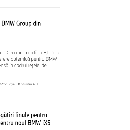
na BMW Group din
7s8
3
, care se va reflecta în
- Cea mai rapidă creștere a
erere puternică pentru BMW
ondusă de Adrian van
să în cadrul rețelei de
MW - atemporală, dar
Producţie
·
Industry 4.0
tiri finale pentru
itală a Neue Klasse
 pentru noul BMW iX5