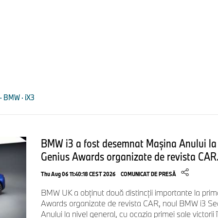
Link Episodul 1:
https://youtu.be/fWOx09Lvwg4
Episodul 2: "Reinventing Freude am Fahren”.
Dezvoltarea
modele, de la o foaie albă până la preteste cu reprezentanţi ai
Reichelt, directorul Neue Klasse, şi echipa sa oferă perspectiv
patru ani de dezvoltare.
Durata: 9:44 minute
· BMW · iX3
Link Episodul 2:
https://youtu.be/CKrLUixaWl4
BMW i3 a fost desemnat Mașina Anului la p
Episodul 3: "Start of the New Design Language".
Paşii ma
Genius Awards organizate de revista CAR
deveni semnificativi doar alături de paşi mari în design. Adria
Thu Aug 06 11:40:18 CEST 2026
COMUNICAT DE PRESĂ
BMW Group Design, şi echipa lui au o oportunitate unică: să 
design pentru toate modelele viitoare.
BMW UK a obținut două distincții importante la prima
Awards organizate de revista CAR, noul BMW i3 S
Durata: 4:25 minute
Anului la nivel general, cu ocazia primei sale victorii