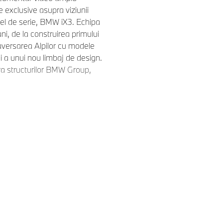
 exclusive asupra viziunii
el de serie, BMW iX3. Echipa
ni, de la construirea primului
traversarea Alpilor cu modele
i a unui nou limbaj de design.
a structurilor BMW Group,
e Klasse şi saltul într-o nouă
iver Zipse, precum şi ale altor