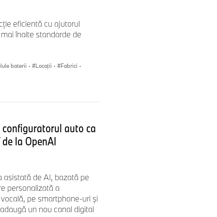
nul modern ale companiei.
 utilizator, cu rezultate
ie eficientă cu ajutorul
dicată oferă informaţii ample
ele mai înalte standarde de
 generaţii de modele.
lule baterii
·
Locații
·
Fabrici
·
 configuratorul auto ca
T de la OpenAI
asistată de AI, bazată pe
re personalizată a
 vocală, pe smartphone-uri și
adaugă un nou canal digital