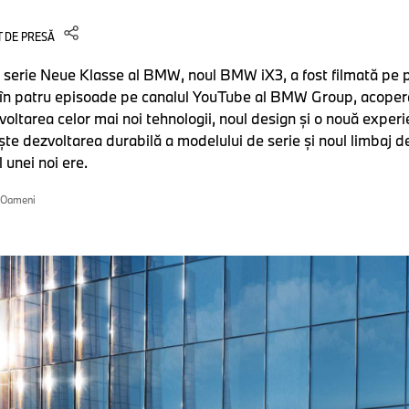
 DE PRESĂ
serie Neue Klasse al BMW, noul BMW iX3, a fost filmată pe pa
 în patru episoade pe canalul YouTube al BMW Group, acoper
oltarea celor mai noi tehnologii, noul design şi o nouă expe
te dezvoltarea durabilă a modelului de serie şi noul limbaj d
unei noi ere.
Oameni