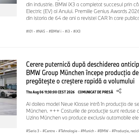
din industrie. BMW iX3 a completat succesul prin câșt
Link Episodul 3:
https://youtu.be/8amA1rK_m-
Electric (EV) al Anului. Premiile Genius Awards 20
din istoria de 64 de ani a revistei CAR în care publicaț
Episodul 4: "The Digital Experience".
Patru elemente, un si
I01
·
NA5
·
BMW i
·
i3
·
iX3
perfectă către cel de la volan. Stefan Durach, vicepreşedinte
Company în cadrul BMW Group, şi echipa lui redefinesc standa
interacţiunea multimodală.
Cerere puternică după deschiderea antici
Durata: 6:44 minute
BMW Group München începe producția de 
Link Episodul 4:
https://youtu.be/bivniN7ksSg
pregătește o creștere rapidă a volumului
Thu Aug 06 11:30:00 CEST 2026
COMUNICAT DE PRESĂ
Videoclipuri YouTube despre dezvoltarea durabilă şi de
Al doilea model Neue Klasse intră în producția de 
München. +++ Costurile de producție sunt reduse 
Cu noul BMW iX3, BMW Group demonstrează cum o abordare 
Uzina München va produce exclusiv automobile elec
durabile a produsului devine realitate pe parcursul întregului ci
explică principiul "Design pentru circularitate", care implică m
Seria 3
·
Centre
·
Tehnologie
·
Munich
·
BMW
·
Producţie, recic
specifică a materialelor şi optimizarea dezasamblării şi reciclăr