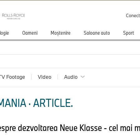
Conect
logie
Oameni
Moștenire
Saloane auto
Sport
TV Footage
Video
Audio
ANIA · ARTICLE.
pre dezvoltarea Neue Klasse - cel mai m