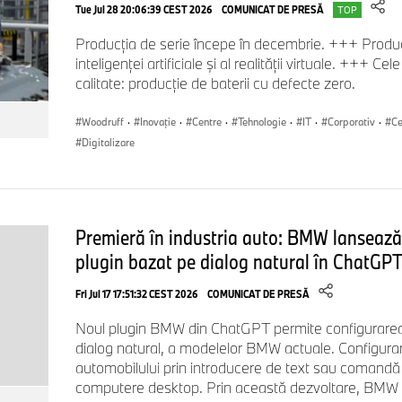
Relansarea
site-ului BMW Group
subliniază inovaţia şi desig
Tue Jul 28 20:06:39 CEST 2026
COMUNICAT DE PRESĂ
TOP
Noul design web elegant oferă o experienţă îmbunătăţită pentru
Producția de serie începe în decembrie. +++ Producț
precise şi atente dintr-o nouă căutare semantică. O pagină de
inteligenței artificiale și al realității virtuale. +++ C
despre istoria
Neue Klasse
, noul BMW iX3 şi tehnologiile noii
calitate: producție de baterii cu defecte zero.
Link către site-ul corporate:
www.bmwgroup.com
Woodruff
·
Inovaţie
·
Centre
·
Tehnologie
·
IT
·
Corporativ
·
Ce
Digitalizare
Premieră în industria auto: BMW lansează
plugin bazat pe dialog natural în ChatGP
Fri Jul 17 17:51:32 CEST 2026
COMUNICAT DE PRESĂ
Noul plugin BMW din ChatGPT permite configurarea 
dialog natural, a modelelor BMW actuale. Configura
automobilului prin introducere de text sau comandă
computere desktop. Prin această dezvoltare, BMW 