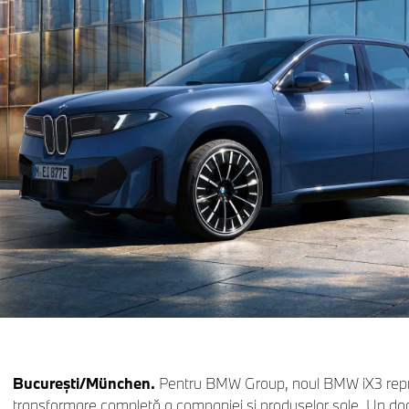
Bucureşti/München.
Pentru BMW Group, noul BMW iX3 repre
transformare completă a companiei şi produselor sale. Un d