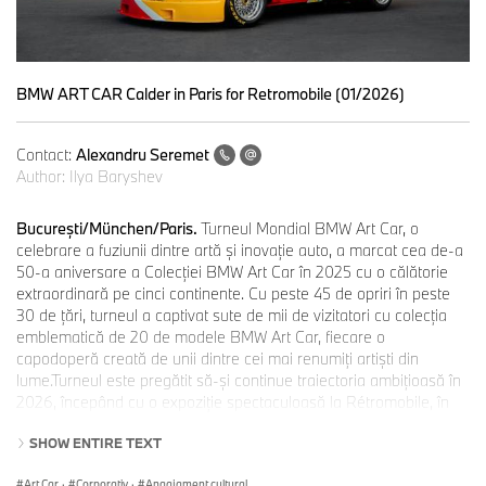
BMW ART CAR Calder in Paris for Retromobile (01/2026)
Contact:
Alexandru Seremet
Author:
Ilya Baryshev
București/München/Paris.
Turneul Mondial BMW Art Car, o
celebrare a fuziunii dintre artă și inovație auto, a marcat cea de-a
50-a aniversare a Colecției BMW Art Car în 2025 cu o călătorie
extraordinară pe cinci continente. Cu peste 45 de opriri în peste
30 de țări, turneul a captivat sute de mii de vizitatori cu colecția
emblematică de 20 de modele BMW Art Car, fiecare o
capodoperă creată de unii dintre cei mai renumiți artiști din
lume.Turneul este pregătit să-și continue traiectoria ambițioasă în
2026, începând cu o expoziție spectaculoasă la Rétromobile, în
Paris.
SHOW ENTIRE TEXT
Art Car
·
Corporativ
·
Angajament cultural