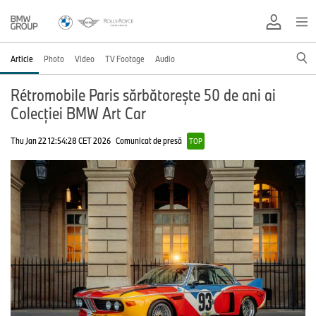
Article
Photo
Video
TV Footage
Audio
Rétromobile Paris sărbătorește 50 de ani ai
Colecției BMW Art Car
Thu Jan 22 12:54:28 CET 2026
Comunicat de presă
TOP