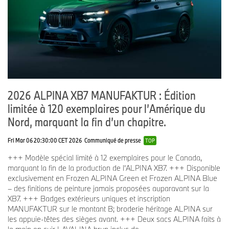
Deux autres modules à DEL distincts, situés sous les feux de jour,
fournissent les feux de croisement et les feux de route. Leur
boîtier sombre et leur position profonde dans le carénage avant
donnent l’impression que ces modules reculent en arrière-plan et
ne ressortent que lorsqu’ils sont activés.
L’ALPINA XB7 se distinguera davantage par son tablier avant
classique ALPINA, qui lui confère une forme parfaite et une allure
puissante.
2026 ALPINA XB7 MANUFAKTUR : Édition
Une nouvelle calandre réniforme BMW avec éclairage en cascade.
limitée à 120 exemplaires pour l’Amérique du
Nord, marquant la fin d’un chapitre.
Le design avant repensé met également en valeur la calandre
réniforme de BMW pour lui donner un effet proéminent. Les
Fri Mar 06 20:30:00 CET 2026
Communiqué de presse
nouvelles barres de calandre complexes, avec leur allure bicolore
TOP
et leurs éléments chromés, ajoutent une touche d’exclusivité au
+++ Modèle spécial limité à 12 exemplaires pour le Canada,
cadre attrayant de la calandre.
marquant la fin de la production de l’ALPINA XB7. +++ Disponible
exclusivement en Frozen ALPINA Green et Frozen ALPINA Blue
La calandre réniforme éclairée est offerte en option sur la
– des finitions de peinture jamais proposées auparavant sur la
X7 xDrive40i et de série sur la X7 M60i. L’éclairage discret en
XB7. +++ Badges extérieurs uniques et inscription
cascade des deux éléments de la calandre donne une impression
MANUFAKTUR sur le montant B; broderie héritage ALPINA sur
spectaculaire à l’avant de la nouvelle BMW X7 quand elle est
les appuie-têtes des sièges avant. +++ Deux sacs ALPINA faits à
stationnée ou en déplacement. L’éclairage est activé lorsque l’une