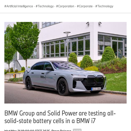
Artificial Intelligence
·
Technology
·
Corporation
·
Corporate
·
Technology
BMW Group and Solid Power are testing all-
solid-state battery cells in a BMW i7
Wed May 21 18:00:00 CEST 2025
Press Release