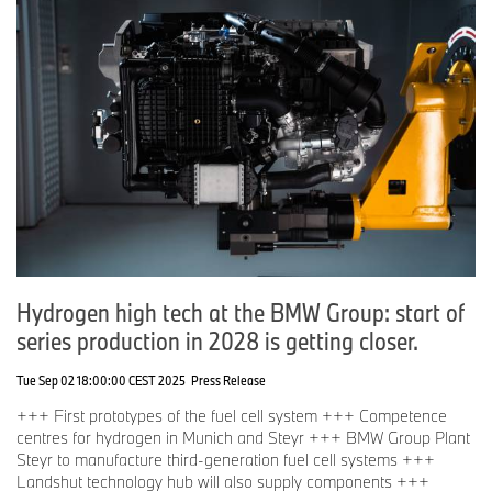
Hydrogen high tech at the BMW Group: start of
series production in 2028 is getting closer.
Tue Sep 02 18:00:00 CEST 2025
Press Release
+++ First prototypes of the fuel cell system +++ Competence
centres for hydrogen in Munich and Steyr +++ BMW Group Plant
Steyr to manufacture third-generation fuel cell systems +++
Landshut technology hub will also supply components +++