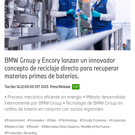
BMW Group y Encory lanzan un innovador
concepto de reciclaje directo para recuperar
materias primas de baterías.
Tue Dec 16 22:00:00 CET 2025
Press Release
TOP
• Proceso mecánico eficiente en energía • Método desarrollado
internamente por BMW Group • Tecnología de BMW Group en
celdas de batería en conjunto con socios regionales
Environment
·
Innovation
·
Sites
·
Technology
·
Circular Economy
·
Corporate
·
Battery Cells
·
Munich
·
Alternative Drive Systems, Mobility of the Future
·
Production, Recycling