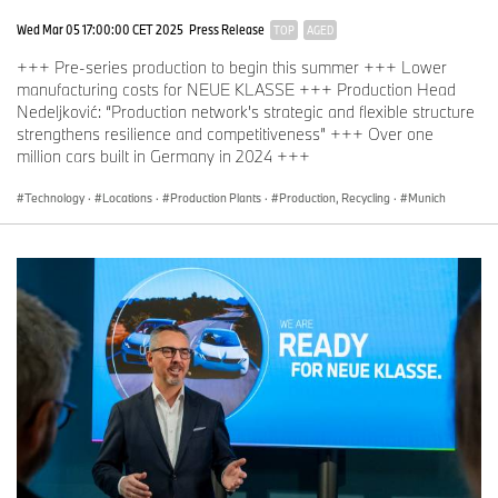
Wed Mar 05 17:00:00 CET 2025
Press Release
TOP
AGED
+++ Pre-series production to begin this summer +++ Lower
manufacturing costs for NEUE KLASSE +++ Production Head
Nedeljković: “Production network's strategic and flexible structure
strengthens resilience and competitiveness” +++ Over one
million cars built in Germany in 2024 +++
Technology
·
Locations
·
Production Plants
·
Production, Recycling
·
Munich