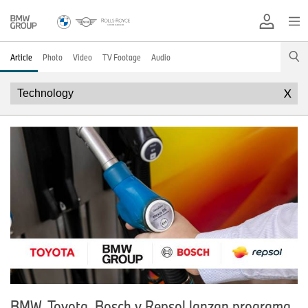
Article
Photo
Video
TV Footage
Audio
X
BMW, Toyota, Bosch y Repsol lanzan programa