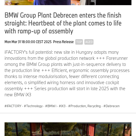
BMW Group Plant Debrecen enters the finish
straight: Heartbeat of the plant comes to life
with ramp-up of assembly
Mon Mar 31 18:00:00 CEST 2025
Press Release
TOP
AGED
iFACTORY’s full potential: new site in Hungary adopts many
innovations from the global production network +++ Forerunner
among the BMW Group plants with just-in-sequence delivery to
the production line +++ Efficient, ergonomic assembly processes
thanks to intense modularisation, fewer different connecting
elements, a simplified wiring harness and innovative cockpit
assembly +++ Series production will start in late 2025 with the
new BMW iX3
iFACTORY
·
Technology
·
BMW i
·
iX3
·
Production, Recycling
·
Debrecen