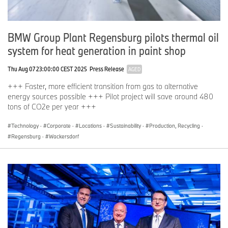
BMW Group Plant Regensburg pilots thermal oil
system for heat generation in paint shop
Thu Aug 07 23:00:00 CEST 2025
Press Release
AGED
+++ Faster, more efficient transition from gas to alternative
energy sources possible +++ Pilot project will save around 480
tons of CO2e per year +++
Technology
·
Corporate
·
Locations
·
Sustainability
·
Production, Recycling
·
Regensburg
·
Wackersdorf