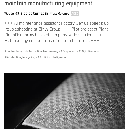
maintain manufacturing equipment
Wed Jul 09 18:00:00 CEST 2025
Press Release
AGED
+++ AI maintenance assistant Factory Genius speeds up
troubleshooting at BMW Group +++ Pilot project at Plant
Dingolfing forms basis of company-wide solution +++
Methodology can be transferred to other areas +++
Technology
·
Information Technology
·
Corporate
·
Digitalisation
·
Production, Recycling
·
Artificial Intelligence