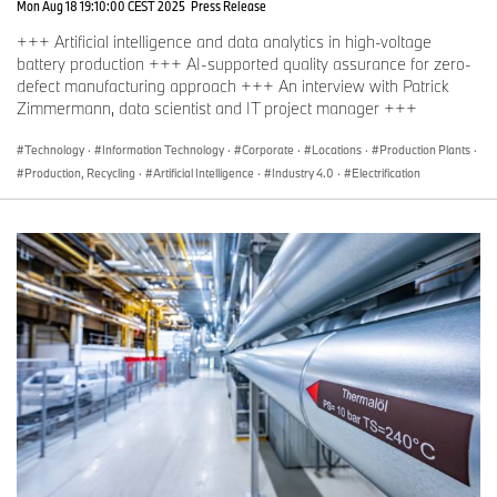
Mon Aug 18 19:10:00 CEST 2025
Press Release
+++ Artificial intelligence and data analytics in high-voltage
battery production +++ AI-supported quality assurance for zero-
defect manufacturing approach +++ An interview with Patrick
Zimmermann, data scientist and IT project manager +++
Technology
·
Information Technology
·
Corporate
·
Locations
·
Production Plants
·
Production, Recycling
·
Artificial Intelligence
·
Industry 4.0
·
Electrification