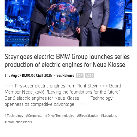
Steyr goes electric: BMW Group launches series
production of electric engines for Neue Klasse
Thu Aug 07 18:00:00 CEST 2025
Press Release
TOP
AGED
+++ First-ever electric engines from Plant Steyr +++ Board
Member Nedeljković: “Laying the foundations for the future” +++
Gen6 electric engines for Neue Klasse +++ Technology
openness as competitive advantage +++
Technology
·
Corporate
·
Drive Technologies
·
Electrification
·
Locations
·
Production Plants