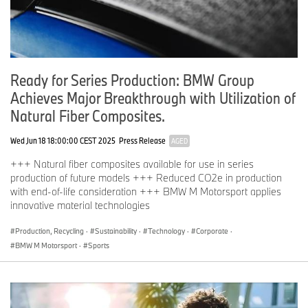
Ready for Series Production: BMW Group
Achieves Major Breakthrough with Utilization of
Natural Fiber Composites.
Wed Jun 18 18:00:00 CEST 2025
Press Release
AGED
+++ Natural fiber composites available for use in series
production of future models +++ Reduced CO2e in production
with end-of-life consideration +++ BMW M Motorsport applies
innovative material technologies
Production, Recycling
·
Sustainability
·
Technology
·
Corporate
·
BMW M Motorsport
·
Sports