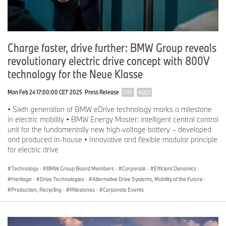
Charge faster, drive further: BMW Group reveals
revolutionary electric drive concept with 800V
technology for the Neue Klasse
Mon Feb 24 17:00:00 CET 2025
Press Release
TOP
AGED
• Sixth generation of BMW eDrive technology marks a milestone
in electric mobility • BMW Energy Master: intelligent central control
unit for the fundamentally new high-voltage battery – developed
and produced in-house • Innovative and flexible modular principle
for electric drive
Technology
·
BMW Group Board Members
·
Corporate
·
Efficient Dynamics
·
Heritage
·
Drive Technologies
·
Alternative Drive Systems, Mobility of the Future
·
Production, Recycling
·
Milestones
·
Corporate Events